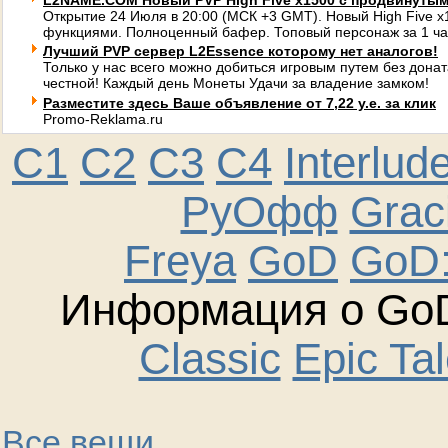
L2NAME.COM Новый PVP High Five x1500 с продвинуты
Открытие 24 Июля в 20:00 (МСК +3 GMT). Новый High Five 
функциями. Полноценный бафер. Топовый персонаж за 1 ча
Лучший PVP сервер L2Essence которому нет аналогов!
Только у нас всего можно добиться игровым путем без донат
честной! Каждый день Монеты Удачи за владение замком!
Разместите здесь Ваше объявление от 7,22 у.е. за клик
Promo-Reklama.ru
C1
C2
C3
C4
Interlud
РуОфф
Graci
Freya
GoD
GoD:
Информация о GoD
Classic
Epic Ta
Все вещи