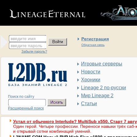
введите имя
Регистрация
введите пароль
Обратная связь
Забыли пароль?
Игровые серверы
Новости
Хроники
Lineage 2 по-русски
Мир Lineage 2
Поиск по сайту
Статьи
Расширенный поиск
Устал от обычного Interlude? MultiSub x550. Старт 7 авг
Один герой. Четыре профессии. Переноси навыки трёх саб-к
и открывай сотни комбинаций умений.