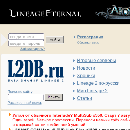
введите имя
Регистрация
введите пароль
Обратная связь
Забыли пароль?
Игровые серверы
Новости
Хроники
Lineage 2 по-русски
Мир Lineage 2
Поиск по сайту
Статьи
Расширенный поиск
Устал от обычного Interlude? MultiSub x550. Старт 7 авг
Один герой. Четыре профессии. Переноси навыки трёх саб-к
и открывай сотни комбинаций умений.