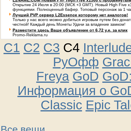
L2NAME.COM Новый PVP High Five x1500 с продвинуты
Открытие 24 Июля в 20:00 (МСК +3 GMT). Новый High Five 
функциями. Полноценный бафер. Топовый персонаж за 1 ча
Лучший PVP сервер L2Essence которому нет аналогов!
Только у нас всего можно добиться игровым путем без донат
честной! Каждый день Монеты Удачи за владение замком!
Разместите здесь Ваше объявление от 6,72 у.е. за клик
Promo-Reklama.ru
C1
C2
C3
C4
Interlud
РуОфф
Graci
Freya
GoD
GoD:
Информация о GoD
Classic
Epic Ta
Все вещи