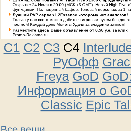
L2NAME.COM Новый PVP High Five x1500 с продвинуты
Открытие 24 Июля в 20:00 (МСК +3 GMT). Новый High Five 
функциями. Полноценный бафер. Топовый персонаж за 1 ча
Лучший PVP сервер L2Essence которому нет аналогов!
Только у нас всего можно добиться игровым путем без донат
честной! Каждый день Монеты Удачи за владение замком!
Разместите здесь Ваше объявление от 8,58 у.е. за клик
Promo-Reklama.ru
C1
C2
C3
C4
Interlud
РуОфф
Graci
Freya
GoD
GoD:
Информация о GoD
Classic
Epic Ta
Все вещи