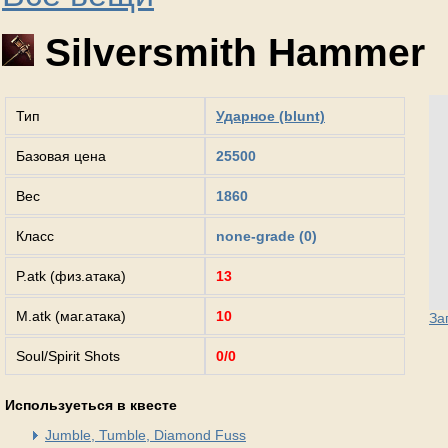
Silversmith Hammer
Тип
Ударное (blunt)
Базовая цена
25500
Вес
1860
Класс
none-grade (0)
P.atk (физ.атака)
13
M.atk (маг.атака)
10
За
Soul/Spirit Shots
0/0
Используеться в квесте
Jumble, Tumble, Diamond Fuss