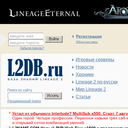
введите имя
Регистрация
введите пароль
Обратная связь
Забыли пароль?
Игровые серверы
Новости
Хроники
Lineage 2 по-русски
Мир Lineage 2
Поиск по сайту
Статьи
Расширенный поиск
Устал от обычного Interlude? MultiSub x550. Старт 7 авг
Один герой. Четыре профессии. Переноси навыки трёх саб-к
и открывай сотни комбинаций умений.