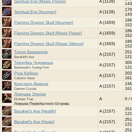
Spiritual Eye [Magic Poison]
A (1128)
143
170
Spiritual Eye [Acumen]
A (1128)
143
186
Flaming Dragon Skull [Acumen]
A (1659)
152
186
Flaming Dragon Skull [Magic Power]
A (1659)
152
186
Flaming Dragon Skull [Magic Silence]
A (1659)
152
Топор Баракиэля
251
A (2157)
121
Barakiel's Axe
Трезубец Чудовища
305
A (2157)
121
Behemoth's Tuning Fork
Рука Кабрио
202
A (2157)
161
Cabrio's Hand
Кристалл Демона
245
A (2157)
161
Daimon Crystal
Ловушка Элроки
A
0 / 
Elrokian Trap
Ловушка Первобытного Острова.
251
Barakiel's Axe [Health]
A (2157)
121
251
Barakiel's Axe [Haste]
A (2157)
121
251