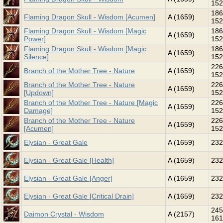
152
186
Flaming Dragon Skull - Wisdom [Acumen]
A (1659)
152
Flaming Dragon Skull - Wisdom [Magic
186
A (1659)
Power]
152
Flaming Dragon Skull - Wisdom [Magic
186
A (1659)
Silence]
152
226
Branch of the Mother Tree - Nature
A (1659)
152
Branch of the Mother Tree - Nature
226
A (1659)
[Updown]
152
Branch of the Mother Tree - Nature [Magic
226
A (1659)
Damage]
152
Branch of the Mother Tree - Nature
226
A (1659)
[Acumen]
152
Elysian - Great Gale
A (1659)
232
Elysian - Great Gale [Health]
A (1659)
232
Elysian - Great Gale [Anger]
A (1659)
232
Elysian - Great Gale [Critical Drain]
A (1659)
232
245
Daimon Crystal - Wisdom
A (2157)
161