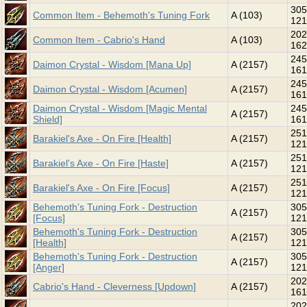
305
Common Item - Behemoth's Tuning Fork
A (103)
121
202
Common Item - Cabrio's Hand
A (103)
162
245
Daimon Crystal - Wisdom [Mana Up]
A (2157)
161
245
Daimon Crystal - Wisdom [Acumen]
A (2157)
161
Daimon Crystal - Wisdom [Magic Mental
245
A (2157)
Shield]
161
251
Barakiel's Axe - On Fire [Health]
A (2157)
121
251
Barakiel's Axe - On Fire [Haste]
A (2157)
121
251
Barakiel's Axe - On Fire [Focus]
A (2157)
121
Behemoth's Tuning Fork - Destruction
305
A (2157)
[Focus]
121
Behemoth's Tuning Fork - Destruction
305
A (2157)
[Health]
121
Behemoth's Tuning Fork - Destruction
305
A (2157)
[Anger]
121
202
Cabrio's Hand - Cleverness [Updown]
A (2157)
161
202