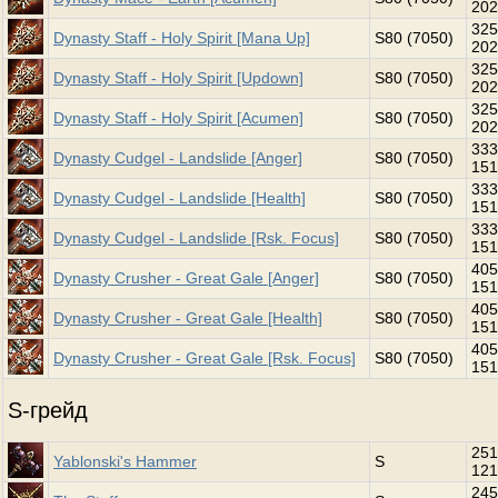
202
325
Dynasty Staff - Holy Spirit [Mana Up]
S80 (7050)
202
325
Dynasty Staff - Holy Spirit [Updown]
S80 (7050)
202
325
Dynasty Staff - Holy Spirit [Acumen]
S80 (7050)
202
333
Dynasty Cudgel - Landslide [Anger]
S80 (7050)
151
333
Dynasty Cudgel - Landslide [Health]
S80 (7050)
151
333
Dynasty Cudgel - Landslide [Rsk. Focus]
S80 (7050)
151
405
Dynasty Crusher - Great Gale [Anger]
S80 (7050)
151
405
Dynasty Crusher - Great Gale [Health]
S80 (7050)
151
405
Dynasty Crusher - Great Gale [Rsk. Focus]
S80 (7050)
151
S-грейд
251
Yablonski's Hammer
S
121
245