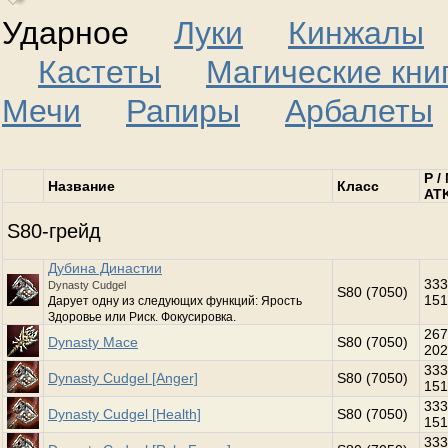
Ударное
Луки
Кинжалы
Кастеты
Магические кни
Мечи
Рапиры
Арбалеты
P /
Название
Класс
AT
S80-грейд
Дубина Династии
333
Dynasty Cudgel
S80 (7050)
151
Дарует одну из следующих функций: Ярость
Здоровье или Риск. Фокусировка.
267
Dynasty Mace
S80 (7050)
202
333
Dynasty Cudgel [Anger]
S80 (7050)
151
333
Dynasty Cudgel [Health]
S80 (7050)
151
333