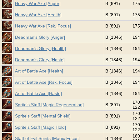
Heavy War Axe [Anger]
B (891)
175
Heavy War Axe [Health]
B (891)
175
Heavy War Axe [Rsk. Focus]
B (891)
175
Deadman's Glory [Anger]
B (1346)
194
Deadman's Glory [Health]
B (1346)
194
Deadman's Glory [Haste]
B (1346)
194
Art of Battle Axe [Health]
B (1346)
194
Art of Battle Axe [Rsk. Focus]
B (1346)
194
Art of Battle Axe [Haste]
B (1346)
194
170
Sprite's Staff [Magic Regeneration]
B (891)
122
170
Sprite's Staff [Mental Shield]
B (891)
122
170
Sprite's Staff [Magic Hold]
B (891)
122
189
Staff of Evil Spirits [Magic Focus]
B (1346)