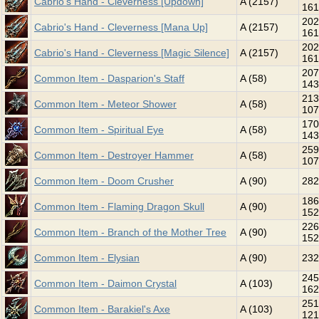
Cabrio's Hand - Cleverness [Updown]
A (2157)
161
202
Cabrio's Hand - Cleverness [Mana Up]
A (2157)
161
202
Cabrio's Hand - Cleverness [Magic Silence]
A (2157)
161
207
Common Item - Dasparion's Staff
A (58)
143
213
Common Item - Meteor Shower
A (58)
107
170
Common Item - Spiritual Eye
A (58)
143
259
Common Item - Destroyer Hammer
A (58)
107
Common Item - Doom Crusher
A (90)
282
186
Common Item - Flaming Dragon Skull
A (90)
152
226
Common Item - Branch of the Mother Tree
A (90)
152
Common Item - Elysian
A (90)
232
245
Common Item - Daimon Crystal
A (103)
162
251
Common Item - Barakiel's Axe
A (103)
121