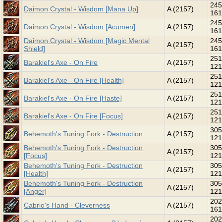
245
Daimon Crystal - Wisdom [Mana Up]
A (2157)
161
245
Daimon Crystal - Wisdom [Acumen]
A (2157)
161
Daimon Crystal - Wisdom [Magic Mental
245
A (2157)
Shield]
161
251
Barakiel's Axe - On Fire
A (2157)
121
251
Barakiel's Axe - On Fire [Health]
A (2157)
121
251
Barakiel's Axe - On Fire [Haste]
A (2157)
121
251
Barakiel's Axe - On Fire [Focus]
A (2157)
121
305
Behemoth's Tuning Fork - Destruction
A (2157)
121
Behemoth's Tuning Fork - Destruction
305
A (2157)
[Focus]
121
Behemoth's Tuning Fork - Destruction
305
A (2157)
[Health]
121
Behemoth's Tuning Fork - Destruction
305
A (2157)
[Anger]
121
202
Cabrio's Hand - Cleverness
A (2157)
161
202