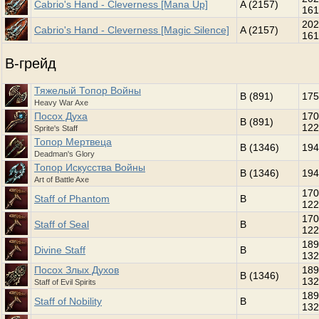
Cabrio's Hand - Cleverness [Mana Up]
A (2157)
161
202
Cabrio's Hand - Cleverness [Magic Silence]
A (2157)
161
B-грейд
Тяжелый Топор Войны
B (891)
175
Heavy War Axe
Посох Духа
170
B (891)
122
Sprite's Staff
Топор Мертвеца
B (1346)
194
Deadman's Glory
Топор Искусства Войны
B (1346)
194
Art of Battle Axe
170
Staff of Phantom
B
122
170
Staff of Seal
B
122
189
Divine Staff
B
132
Посох Злых Духов
189
B (1346)
132
Staff of Evil Spirits
189
Staff of Nobility
B
132