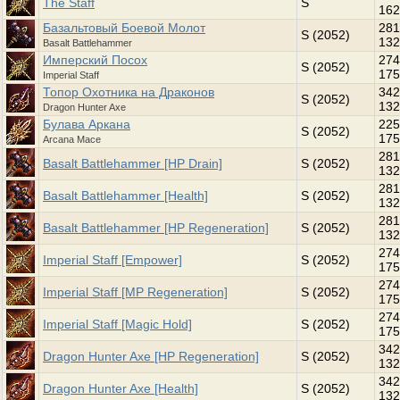
The Staff
S
162
Базальтовый Боевой Молот
281
S (2052)
132
Basalt Battlehammer
Имперский Посох
274
S (2052)
175
Imperial Staff
Топор Охотника на Драконов
342
S (2052)
132
Dragon Hunter Axe
Булава Аркана
225
S (2052)
175
Arcana Mace
281
Basalt Battlehammer [HP Drain]
S (2052)
132
281
Basalt Battlehammer [Health]
S (2052)
132
281
Basalt Battlehammer [HP Regeneration]
S (2052)
132
274
Imperial Staff [Empower]
S (2052)
175
274
Imperial Staff [MP Regeneration]
S (2052)
175
274
Imperial Staff [Magic Hold]
S (2052)
175
342
Dragon Hunter Axe [HP Regeneration]
S (2052)
132
342
Dragon Hunter Axe [Health]
S (2052)
132