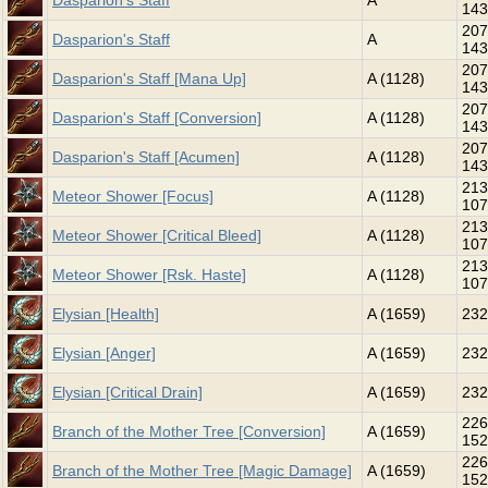
Dasparion's Staff
A
143
207
Dasparion's Staff
A
143
207
Dasparion's Staff [Mana Up]
A (1128)
143
207
Dasparion's Staff [Conversion]
A (1128)
143
207
Dasparion's Staff [Acumen]
A (1128)
143
213
Meteor Shower [Focus]
A (1128)
107
213
Meteor Shower [Critical Bleed]
A (1128)
107
213
Meteor Shower [Rsk. Haste]
A (1128)
107
Elysian [Health]
A (1659)
232
Elysian [Anger]
A (1659)
232
Elysian [Critical Drain]
A (1659)
232
226
Branch of the Mother Tree [Conversion]
A (1659)
152
226
Branch of the Mother Tree [Magic Damage]
A (1659)
152