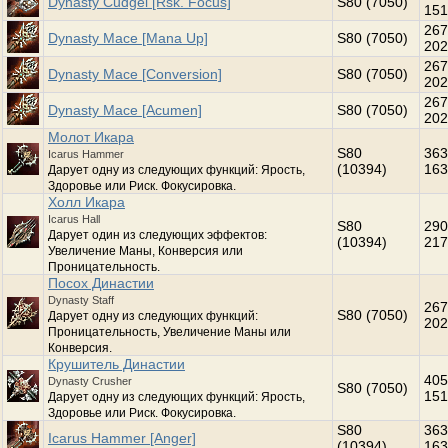
Dynasty Cudgel [Rsk. Focus]
S80 (7050)
151
267
Dynasty Mace [Mana Up]
S80 (7050)
202
267
Dynasty Mace [Conversion]
S80 (7050)
202
267
Dynasty Mace [Acumen]
S80 (7050)
202
Молот Икара
S80
363
Icarus Hammer
(10394)
163
Дарует одну из следующих функций: Ярость,
Здоровье или Риск. Фокусировка.
Холл Икара
Icarus Hall
S80
290
Дарует один из следующих эффектов:
(10394)
217
Увеличение Маны, Конверсия или
Проницательность.
Посох Династии
Dynasty Staff
267
S80 (7050)
Дарует одну из следующих функций:
202
Проницательность, Увеличение Маны или
Конверсия.
Крушитель Династии
405
Dynasty Crusher
S80 (7050)
151
Дарует одну из следующих функций: Ярость,
Здоровье или Риск. Фокусировка.
S80
363
Icarus Hammer [Anger]
(10394)
163