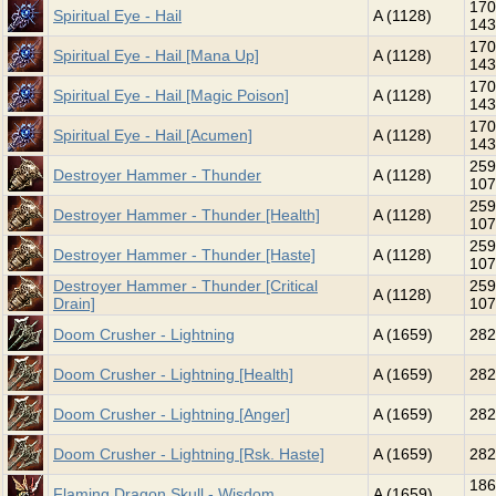
170
Spiritual Eye - Hail
A (1128)
143
170
Spiritual Eye - Hail [Mana Up]
A (1128)
143
170
Spiritual Eye - Hail [Magic Poison]
A (1128)
143
170
Spiritual Eye - Hail [Acumen]
A (1128)
143
259
Destroyer Hammer - Thunder
A (1128)
107
259
Destroyer Hammer - Thunder [Health]
A (1128)
107
259
Destroyer Hammer - Thunder [Haste]
A (1128)
107
Destroyer Hammer - Thunder [Critical
259
A (1128)
Drain]
107
Doom Crusher - Lightning
A (1659)
282
Doom Crusher - Lightning [Health]
A (1659)
282
Doom Crusher - Lightning [Anger]
A (1659)
282
Doom Crusher - Lightning [Rsk. Haste]
A (1659)
282
186
Flaming Dragon Skull - Wisdom
A (1659)