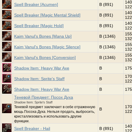
140
Spell Breaker [Acumen]
B (891)
122
140
Spell Breaker [Magic Mental Shield]
B (891)
122
140
Spell Breaker [Magic Hold]
B (891)
122
155
Kaim Vanul's Bones [Mana Up]
B (1346)
132
155
Kaim Vanul's Bones [Magic Silence]
B (1346)
132
155
Kaim Vanul's Bones [Conversion]
B (1346)
132
Shadow Item: Heavy War Axe
B
175
170
Shadow Item: Sprite's Staff
B
122
Shadow Item: Heavy War Axe
B
175
Теневой Предмет: Посох Духа
Shadow Item: Sprite's Staff
170
Теневой предмет заключает в себе отраженную
B
122
мощь Посоха Духа. Нельзя продать, выбросить,
кристаллизовать и использовать другие
функции.
140
Spell Breaker - Hail
B (891)
122