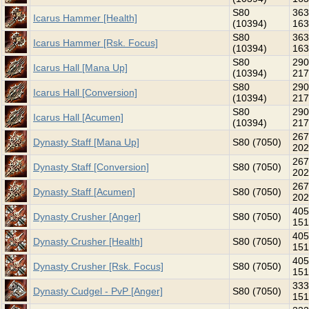
S80
363
Icarus Hammer [Health]
(10394)
163
S80
363
Icarus Hammer [Rsk. Focus]
(10394)
163
S80
290
Icarus Hall [Mana Up]
(10394)
217
S80
290
Icarus Hall [Conversion]
(10394)
217
S80
290
Icarus Hall [Acumen]
(10394)
217
267
Dynasty Staff [Mana Up]
S80 (7050)
202
267
Dynasty Staff [Conversion]
S80 (7050)
202
267
Dynasty Staff [Acumen]
S80 (7050)
202
405
Dynasty Crusher [Anger]
S80 (7050)
151
405
Dynasty Crusher [Health]
S80 (7050)
151
405
Dynasty Crusher [Rsk. Focus]
S80 (7050)
151
333
Dynasty Cudgel - PvP [Anger]
S80 (7050)
151