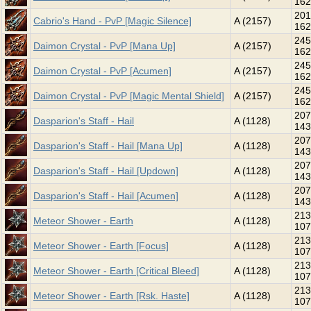
162
201
Cabrio's Hand - PvP [Magic Silence]
A (2157)
162
245
Daimon Crystal - PvP [Mana Up]
A (2157)
162
245
Daimon Crystal - PvP [Acumen]
A (2157)
162
245
Daimon Crystal - PvP [Magic Mental Shield]
A (2157)
162
207
Dasparion's Staff - Hail
A (1128)
143
207
Dasparion's Staff - Hail [Mana Up]
A (1128)
143
207
Dasparion's Staff - Hail [Updown]
A (1128)
143
207
Dasparion's Staff - Hail [Acumen]
A (1128)
143
213
Meteor Shower - Earth
A (1128)
107
213
Meteor Shower - Earth [Focus]
A (1128)
107
213
Meteor Shower - Earth [Critical Bleed]
A (1128)
107
213
Meteor Shower - Earth [Rsk. Haste]
A (1128)
107