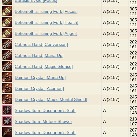
Barakiel's Axe [Focus]
A (2157)
121
305
Behemoth's Tuning Fork [Focus]
A (2157)
121
305
Behemoth's Tuning Fork [Health]
A (2157)
121
305
Behemoth's Tuning Fork [Anger]
A (2157)
121
202
Cabrio's Hand [Conversion]
A (2157)
161
202
Cabrio's Hand [Mana Up]
A (2157)
161
202
Cabrio's Hand [Magic Silence]
A (2157)
161
245
Daimon Crystal [Mana Up]
A (2157)
161
245
Daimon Crystal [Acumen]
A (2157)
161
245
Daimon Crystal [Magic Mental Shield]
A (2157)
161
207
Shadow Item: Dasparion's Staff
A
143
213
Shadow Item: Meteor Shower
A
107
207
Shadow Item: Dasparion's Staff
A
143