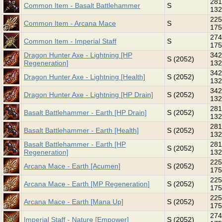
281
Common Item - Basalt Battlehammer
S
132
225
Common Item - Arcana Mace
S
175
274
Common Item - Imperial Staff
S
175
Dragon Hunter Axe - Lightning [HP
342
S (2052)
Regeneration]
132
342
Dragon Hunter Axe - Lightning [Health]
S (2052)
132
342
Dragon Hunter Axe - Lightning [HP Drain]
S (2052)
132
281
Basalt Battlehammer - Earth [HP Drain]
S (2052)
132
281
Basalt Battlehammer - Earth [Health]
S (2052)
132
Basalt Battlehammer - Earth [HP
281
S (2052)
Regeneration]
132
225
Arcana Mace - Earth [Acumen]
S (2052)
175
225
Arcana Mace - Earth [MP Regeneration]
S (2052)
175
225
Arcana Mace - Earth [Mana Up]
S (2052)
175
274
Imperial Staff - Nature [Empower]
S (2052)