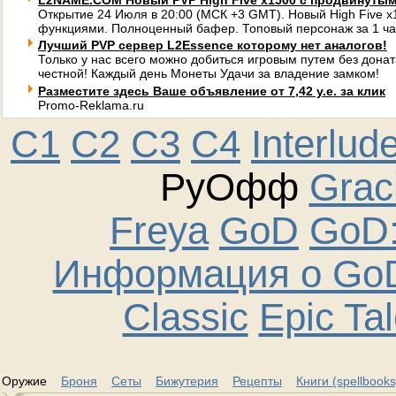
L2NAME.COM Новый PVP High Five x1500 с продвинуты
Открытие 24 Июля в 20:00 (МСК +3 GMT). Новый High Five 
функциями. Полноценный бафер. Топовый персонаж за 1 ча
Лучший PVP сервер L2Essence которому нет аналогов!
Только у нас всего можно добиться игровым путем без донат
честной! Каждый день Монеты Удачи за владение замком!
Разместите здесь Ваше объявление от 7,42 у.е. за клик
Promo-Reklama.ru
C1
C2
C3
C4
Interlud
РуОфф
Graci
Freya
GoD
GoD:
Информация о GoD
Classic
Epic Ta
Оружие
Броня
Сеты
Бижутерия
Рецепты
Книги (spellbooks