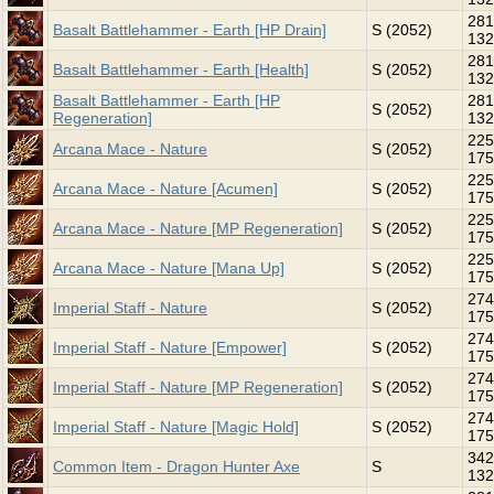
281
Basalt Battlehammer - Earth [HP Drain]
S (2052)
132
281
Basalt Battlehammer - Earth [Health]
S (2052)
132
Basalt Battlehammer - Earth [HP
281
S (2052)
Regeneration]
132
225
Arcana Mace - Nature
S (2052)
175
225
Arcana Mace - Nature [Acumen]
S (2052)
175
225
Arcana Mace - Nature [MP Regeneration]
S (2052)
175
225
Arcana Mace - Nature [Mana Up]
S (2052)
175
274
Imperial Staff - Nature
S (2052)
175
274
Imperial Staff - Nature [Empower]
S (2052)
175
274
Imperial Staff - Nature [MP Regeneration]
S (2052)
175
274
Imperial Staff - Nature [Magic Hold]
S (2052)
175
342
Common Item - Dragon Hunter Axe
S
132