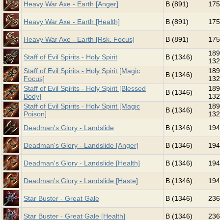
Heavy War Axe - Earth [Anger]
B (891)
175
Heavy War Axe - Earth [Health]
B (891)
175
Heavy War Axe - Earth [Rsk. Focus]
B (891)
175
189
Staff of Evil Spirits - Holy Spirit
B (1346)
132
Staff of Evil Spirits - Holy Spirit [Magic
189
B (1346)
Focus]
132
Staff of Evil Spirits - Holy Spirit [Blessed
189
B (1346)
Body]
132
Staff of Evil Spirits - Holy Spirit [Magic
189
B (1346)
Poison]
132
Deadman's Glory - Landslide
B (1346)
194
Deadman's Glory - Landslide [Anger]
B (1346)
194
Deadman's Glory - Landslide [Health]
B (1346)
194
Deadman's Glory - Landslide [Haste]
B (1346)
194
Star Buster - Great Gale
B (1346)
236
Star Buster - Great Gale [Health]
B (1346)
236