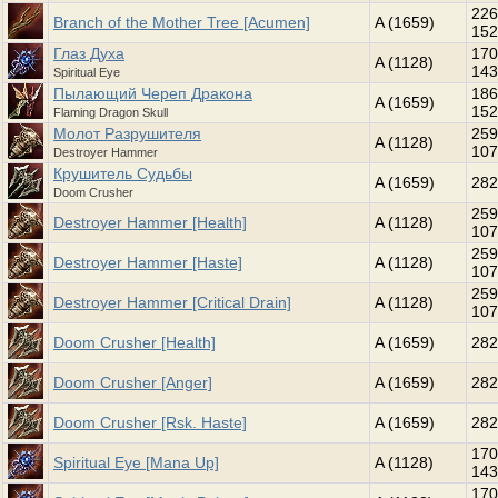
226
Branch of the Mother Tree [Acumen]
A (1659)
152
Глаз Духа
170
A (1128)
143
Spiritual Eye
Пылающий Череп Дракона
186
A (1659)
152
Flaming Dragon Skull
Молот Разрушителя
259
A (1128)
107
Destroyer Hammer
Крушитель Судьбы
A (1659)
282
Doom Crusher
259
Destroyer Hammer [Health]
A (1128)
107
259
Destroyer Hammer [Haste]
A (1128)
107
259
Destroyer Hammer [Critical Drain]
A (1128)
107
Doom Crusher [Health]
A (1659)
282
Doom Crusher [Anger]
A (1659)
282
Doom Crusher [Rsk. Haste]
A (1659)
282
170
Spiritual Eye [Mana Up]
A (1128)
143
170