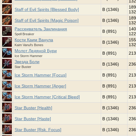
132
189
Staff of Evil Spirits [Blessed Body]
B (1346)
132
189
Staff of Evil Spirits [Magic Poison]
B (1346)
132
Рассеиватель Заклинания
140
B (891)
122
Spell Breaker
Кости Каим Ванула
155
B (1346)
132
Kaim Vanul's Bones
Молот Ледяной Бури
B (891)
213
Ice Storm Hammer
Звезда Боли
B (1346)
236
Star Buster
Ice Storm Hammer [Focus]
B (891)
213
Ice Storm Hammer [Anger]
B (891)
213
Ice Storm Hammer [Critical Bleed]
B (891)
213
Star Buster [Health]
B (1346)
236
Star Buster [Haste]
B (1346)
236
Star Buster [Rsk. Focus]
B (1346)
236