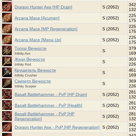
342
Dragon Hunter Axe [HP Drain]
S (2052)
132
225
Arcana Mace [Acumen]
S (2052)
175
225
Arcana Mace [MP Regeneration]
S (2052)
175
225
Arcana Mace [Mana Up]
S (2052)
175
Топор Вечности
379
S
169
Infinity Axe
Жезл Вечности
303
S
226
Infinity Rod
Крушитель Вечности
461
S
169
Infinity Crusher
Скипетр Вечности
369
S
226
Infinity Scepter
281
Basalt Battlehammer - PvP [HP Drain]
S (2052)
132
281
Basalt Battlehammer - PvP [Health]
S (2052)
132
Basalt Battlehammer - PvP [HP
281
S (2052)
Regeneration]
132
342
Dragon Hunter Axe - PvP [HP Regeneration]
S (2052)
132
342