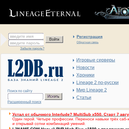
введите имя
Регистрация
введите пароль
Обратная связь
Забыли пароль?
Игровые серверы
Новости
Хроники
Lineage 2 по-русски
Мир Lineage 2
Поиск по сайту
Статьи
Расширенный поиск
Устал от обычного Interlude? MultiSub x550. Старт 7 авг
Один герой. Четыре профессии. Переноси навыки трёх саб-к
и открывай сотни комбинаций умений.