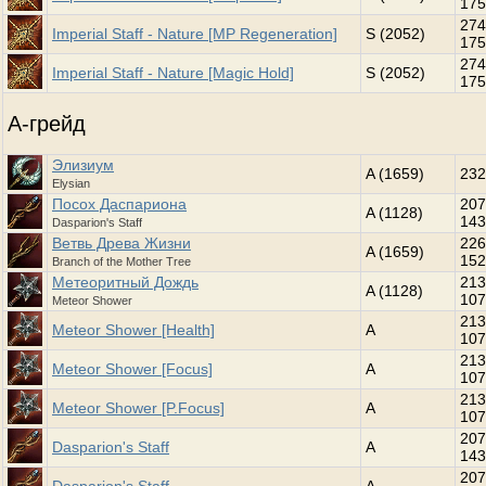
175
274
Imperial Staff - Nature [MP Regeneration]
S (2052)
175
274
Imperial Staff - Nature [Magic Hold]
S (2052)
175
A-грейд
Элизиум
A (1659)
232
Elysian
Посох Даспариона
207
A (1128)
143
Dasparion's Staff
Ветвь Древа Жизни
226
A (1659)
152
Branch of the Mother Tree
Метеоритный Дождь
213
A (1128)
107
Meteor Shower
213
Meteor Shower [Health]
A
107
213
Meteor Shower [Focus]
A
107
213
Meteor Shower [P.Focus]
A
107
207
Dasparion's Staff
A
143
207