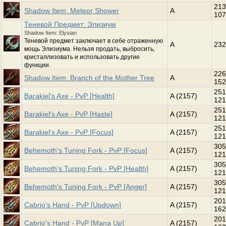
213
Shadow Item: Meteor Shower
A
107
Теневой Предмет: Элизиум
Shadow Item: Elysian
Теневой предмет заключает в себе отраженную
A
232
мощь Элизиума. Нельзя продать, выбросить,
кристаллизовать и использовать другие
функции.
226
Shadow Item: Branch of the Mother Tree
A
152
251
Barakiel's Axe - PvP [Health]
A (2157)
121
251
Barakiel's Axe - PvP [Haste]
A (2157)
121
251
Barakiel's Axe - PvP [Focus]
A (2157)
121
305
Behemoth's Tuning Fork - PvP [Focus]
A (2157)
121
305
Behemoth's Tuning Fork - PvP [Health]
A (2157)
121
305
Behemoth's Tuning Fork - PvP [Anger]
A (2157)
121
201
Cabrio's Hand - PvP [Updown]
A (2157)
162
201
Cabrio's Hand - PvP [Mana Up]
A (2157)