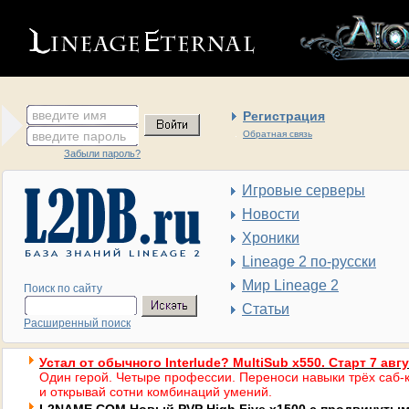
введите имя
Регистрация
введите пароль
Обратная связь
Забыли пароль?
Игровые серверы
Новости
Хроники
Lineage 2 по-русски
Мир Lineage 2
Поиск по сайту
Статьи
Расширенный поиск
Устал от обычного Interlude? MultiSub x550. Старт 7 авг
Один герой. Четыре профессии. Переноси навыки трёх саб-к
и открывай сотни комбинаций умений.