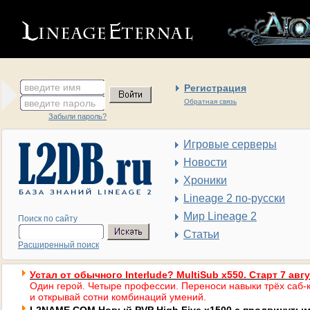
введите имя
Регистрация
введите пароль
Обратная связь
Забыли пароль?
Игровые серверы
Новости
Хроники
Lineage 2 по-русски
Мир Lineage 2
Поиск по сайту
Статьи
Расширенный поиск
Устал от обычного Interlude? MultiSub x550. Старт 7 авг
Один герой. Четыре профессии. Переноси навыки трёх саб-к
и открывай сотни комбинаций умений.