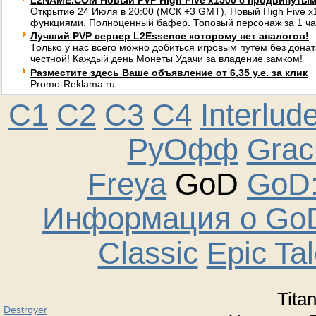
L2NAME.COM Новый PVP High Five x1500 с продвинуты
Открытие 24 Июля в 20:00 (МСК +3 GMT). Новый High Five 
функциями. Полноценный бафер. Топовый персонаж за 1 ча
Лучший PVP сервер L2Essence которому нет аналогов!
Только у нас всего можно добиться игровым путем без донат
честной! Каждый день Монеты Удачи за владение замком!
Разместите здесь Ваше объявление от 6,35 у.е. за клик
Promo-Reklama.ru
C1
C2
C3
C4
Interlud
РуОфф
Graci
Freya
GoD
GoD:
Информация о GoD
Classic
Epic Ta
Tita
Destroyer