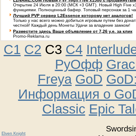
L2NAME.COM Новый PVP High Five x1500 с продвинуты
Открытие 24 Июля в 20:00 (МСК +3 GMT). Новый High Five 
функциями. Полноценный бафер. Топовый персонаж за 1 ча
Лучший PVP сервер L2Essence которому нет аналогов!
Только у нас всего можно добиться игровым путем без донат
честной! Каждый день Монеты Удачи за владение замком!
Разместите здесь Ваше объявление от 7,26 у.е. за клик
Promo-Reklama.ru
C1
C2
C3
C4
Interlud
РуОфф
Graci
Freya
GoD
GoD:
Информация о GoD
Classic
Epic Ta
Swordsi
Elven Knight