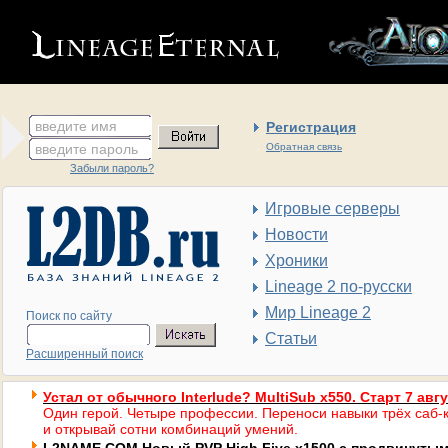
введите имя
Регистрация
введите пароль
Обратная связь
Забыли пароль?
Игровые серверы
Новости
Хроники
Lineage 2 по-русски
Мир Lineage 2
Поиск по сайту
Статьи
Расширенный поиск
Устал от обычного Interlude? MultiSub x550. Старт 7 авг
Один герой. Четыре профессии. Переноси навыки трёх саб-к
и открывай сотни комбинаций умений.