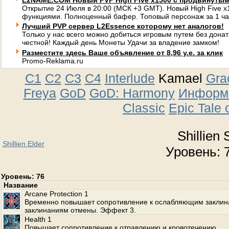
L2NAME.COM Новый PVP High Five x1500 с продвинуты
Открытие 24 Июля в 20:00 (МСК +3 GMT). Новый High Five 
функциями. Полноценный бафер. Топовый персонаж за 1 ча
Лучший PVP сервер L2Essence которому нет аналогов!
Только у нас всего можно добиться игровым путем без донат
честной! Каждый день Монеты Удачи за владение замком!
Разместите здесь Ваше объявление от 8,96 у.е. за клик
Promo-Reklama.ru
C1
C2
C3
C4
Interlude
Kamael
Gra
Freya
GoD
GoD: Harmony
Информа
Classic
Epic Tale 
Shillien 
Shillien Elder
Уровень: 7
Уровень: 76
Название
Arcane Protection 1
Временно повышает сопротивление к ослабляющим заклин
заклинаниям отмены. Эффект 3.
Health 1
Повышает сопротивление к отравлению и кровотечению.