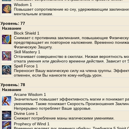
Wisdom 1
Повышает сопротивление ко сну, удерживающим заклинани
ментальным атакам.
Уровень: 77
Название
Block Shield 1
Снимает с противника заклинания, повышающие Физическу
предотвращает их повторное наложение. Временно понижа
Физическую Защиту.
Skill Mastery 1
Оттачивает совершенство в скиллах. Низкая вероятность м
отката умения или двойного времени действия. Зависит от 
Spell Force 1
Переносит Вашу магическую силу на члена группы. Эффект
отменен, если Вы нанесете кому-нибудь урон.
Уровень: 78
Название
Arcane Wisdom 1
Значительно повышает эффективность магии и понижает р
умениями. Также понижает Скорость Произношения Заклин
Непрерывно потребляет Ваше здоровье.
Divine Lore 1
Снижает потребление маны магическими умениями.
Prophecy of Wind 1
Временно вселяет дух древнего убийцы. Требуется 5 Spirit 