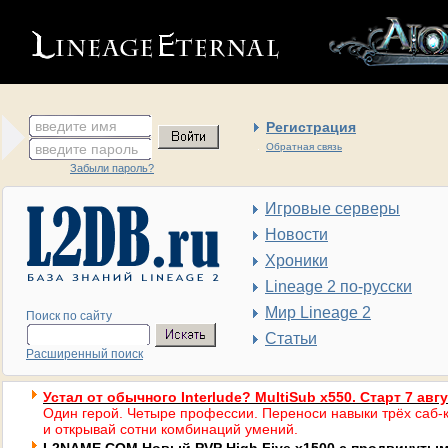
введите имя
Регистрация
введите пароль
Обратная связь
Забыли пароль?
Игровые серверы
Новости
Хроники
Lineage 2 по-русски
Мир Lineage 2
Поиск по сайту
Статьи
Расширенный поиск
Устал от обычного Interlude? MultiSub x550. Старт 7 авг
Один герой. Четыре профессии. Переноси навыки трёх саб-к
и открывай сотни комбинаций умений.