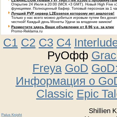
L2NAME.COM Новый PVP High Five x1500 с продвинуты
Открытие 24 Июля в 20:00 (МСК +3 GMT). Новый High Five 
функциями. Полноценный бафер. Топовый персонаж за 1 ча
Лучший PVP сервер L2Essence которому нет аналогов!
Только у нас всего можно добиться игровым путем без донат
честной! Каждый день Монеты Удачи за владение замком!
Разместите здесь Ваше объявление от 8,96 у.е. за клик
Promo-Reklama.ru
C1
C2
C3
C4
Interlud
РуОфф
Graci
Freya
GoD
GoD:
Информация о GoD
Classic
Epic Ta
Shillien K
Palus Knight