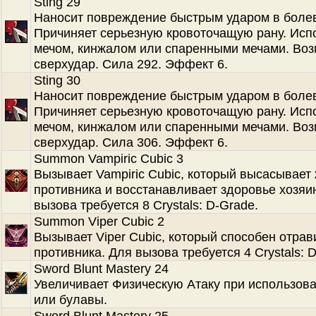
Sting 29
Наносит повреждение быстрым ударом в болев
Причиняет серьезную кровоточащую рану. Испо
мечом, кинжалом или спаренными мечами. Во
сверхудар. Сила 292. Эффект 6.
Sting 30
Наносит повреждение быстрым ударом в болев
Причиняет серьезную кровоточащую рану. Испо
мечом, кинжалом или спаренными мечами. Во
сверхудар. Сила 306. Эффект 6.
Summon Vampiric Cubic 3
Вызывает Vampiric Cubic, который высасывает
противника и восстанавливает здоровье хозяи
вызова требуется 8 Crystals: D-Grade.
Summon Viper Cubic 2
Вызывает Viper Cubic, который способен отрав
противника. Для вызова требуется 4 Crystals: 
Sword Blunt Mastery 24
Увеличивает Физическую Атаку при использов
или булавы.
Sword Blunt Mastery 25