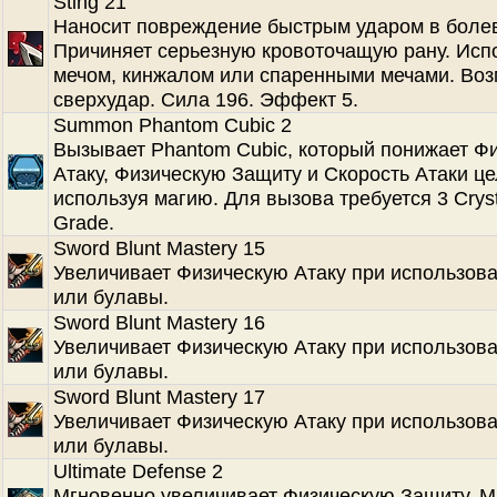
Sting 21
Наносит повреждение быстрым ударом в болев
Причиняет серьезную кровоточащую рану. Испо
мечом, кинжалом или спаренными мечами. Во
сверхудар. Сила 196. Эффект 5.
Summon Phantom Cubic 2
Вызывает Phantom Cubic, который понижает Ф
Атаку, Физическую Защиту и Скорость Атаки це
используя магию. Для вызова требуется 3 Cryst
Grade.
Sword Blunt Mastery 15
Увеличивает Физическую Атаку при использов
или булавы.
Sword Blunt Mastery 16
Увеличивает Физическую Атаку при использов
или булавы.
Sword Blunt Mastery 17
Увеличивает Физическую Атаку при использов
или булавы.
Ultimate Defense 2
Мгновенно увеличивает Физическую Защиту, М