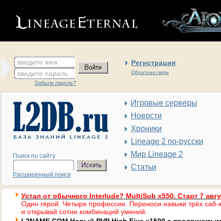
введите имя
Регистрация
введите пароль
Обратная связь
Забыли пароль?
Игровые серверы
Новости
Хроники
Lineage 2 по-русски
Мир Lineage 2
Поиск по сайту
Статьи
Расширенный поиск
Устал от обычного Interlude? MultiSub x550. Старт 7 авг
Один герой. Четыре профессии. Переноси навыки трёх саб-к
и открывай сотни комбинаций умений.