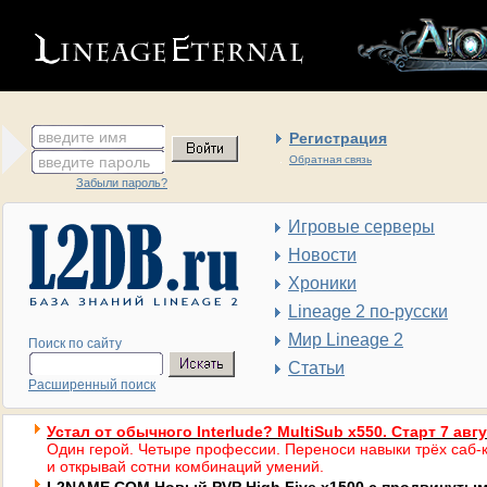
введите имя
Регистрация
введите пароль
Обратная связь
Забыли пароль?
Игровые серверы
Новости
Хроники
Lineage 2 по-русски
Мир Lineage 2
Поиск по сайту
Статьи
Расширенный поиск
Устал от обычного Interlude? MultiSub x550. Старт 7 авг
Один герой. Четыре профессии. Переноси навыки трёх саб-к
и открывай сотни комбинаций умений.