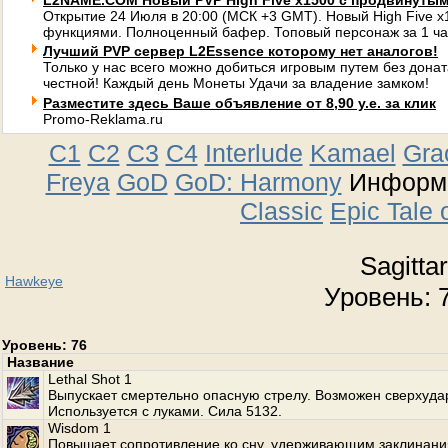
L2NAME.COM Новый PVP High Five x1500 с продвинуты
Открытие 24 Июля в 20:00 (МСК +3 GMT). Новый High Five 
функциями. Полноценный бафер. Топовый персонаж за 1 ча
Лучший PVP сервер L2Essence которому нет аналогов!
Только у нас всего можно добиться игровым путем без донат
честной! Каждый день Монеты Удачи за владение замком!
Разместите здесь Ваше объявление от 8,90 у.е. за клик
Promo-Reklama.ru
C1
C2
C3
C4
Interlude
Kamael
Gra
Freya
GoD
GoD: Harmony
Информа
Classic
Epic Tale 
Sagittar
Hawkeye
Уровень: 7
Уровень: 76
Название
Lethal Shot 1
Выпускает смертельно опасную стрелу. Возможен сверхуда
Используется с луками. Сила 5132.
Wisdom 1
Повышает сопротивление ко сну, удерживающим заклинани