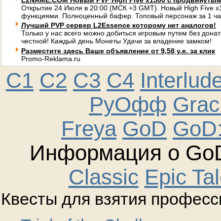
L2NAME.COM Новый PVP High Five x1500 с продвинуты
Открытие 24 Июля в 20:00 (МСК +3 GMT). Новый High Five 
функциями. Полноценный бафер. Топовый персонаж за 1 ча
Лучший PVP сервер L2Essence которому нет аналогов!
Только у нас всего можно добиться игровым путем без донат
честной! Каждый день Монеты Удачи за владение замком!
Разместите здесь Ваше объявление от 9,58 у.е. за клик
Promo-Reklama.ru
C1
C2
C3
C4
Interlud
РуОфф
Graci
Freya
GoD
GoD:
Информация о GoD
Classic
Epic Ta
Квесты для взятия професс