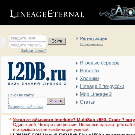
введите имя
Регистрация
введите пароль
Обратная связь
Забыли пароль?
Игровые серверы
Новости
Хроники
Lineage 2 по-русски
Мир Lineage 2
Поиск по сайту
Статьи
Расширенный поиск
Устал от обычного Interlude? MultiSub x550. Старт 7 авг
Один герой. Четыре профессии. Переноси навыки трёх саб-к
и открывай сотни комбинаций умений.