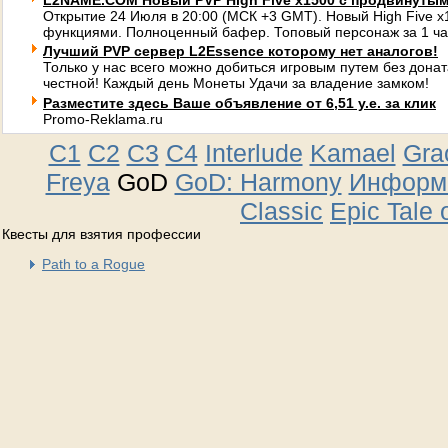
L2NAME.COM Новый PVP High Five x1500 с продвинуты
Открытие 24 Июля в 20:00 (МСК +3 GMT). Новый High Five 
функциями. Полноценный бафер. Топовый персонаж за 1 ча
Лучший PVP сервер L2Essence которому нет аналогов!
Только у нас всего можно добиться игровым путем без донат
честной! Каждый день Монеты Удачи за владение замком!
Разместите здесь Ваше объявление от 6,51 у.е. за клик
Promo-Reklama.ru
C1
C2
C3
C4
Interlude
Kamael
Gra
Freya
GoD
GoD: Harmony
Информа
Classic
Epic Tale 
Квесты для взятия профессии
Path to a Rogue