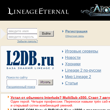
введите имя
Регистрация
введите пароль
Обратная связь
Забыли пароль?
Игровые серверы
Новости
Хроники
Lineage 2 по-русски
Мир Lineage 2
Поиск по сайту
Статьи
Расширенный поиск
Устал от обычного Interlude? MultiSub x550. Старт 7 авг
Один герой. Четыре профессии. Переноси навыки трёх саб-к
и открывай сотни комбинаций умений.