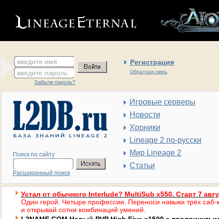
введите имя
Регистрация
введите пароль
Обратная связь
Забыли пароль?
Игровые серверы
Новости
Хроники
Lineage 2 по-русски
Мир Lineage 2
Поиск по сайту
Статьи
Расширенный поиск
Устал от обычного Interlude? MultiSub x550. Старт 7 авг
Один герой. Четыре профессии. Переноси навыки трёх саб-к
и открывай сотни комбинаций умений.