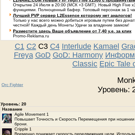
L2NAME.COM Новый PVP High Five x1500 с продвинуты
Открытие 24 Июля в 20:00 (МСК +3 GMT). Новый High Five 
функциями. Полноценный бафер. Топовый персонаж за 1 ча
Лучший PVP сервер L2Essence которому нет аналогов!
Только у нас всего можно добиться игровым путем без донат
честной! Каждый день Монеты Удачи за владение замком!
Разместите здесь Ваше объявление от 7,40 у.е. за клик
Promo-Reklama.ru
C1
C2
C3
C4
Interlude
Kamael
Gra
Freya
GoD
GoD: Harmony
Информа
Classic
Epic Tale 
Mon
Orc Fighter
Уровень: 2
Уровень: 20
Название
Agile Movement 1
Повышает Точность и Скорость Перемещения при ношении 
брони.
Cripple 1
Временно понижает скорость передвижения цели. Использу