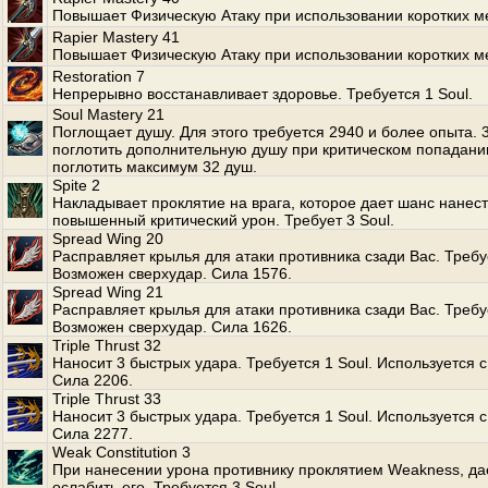
Повышает Физическую Атаку при использовании коротких м
Rapier Mastery 41
Повышает Физическую Атаку при использовании коротких м
Restoration 7
Непрерывно восстанавливает здоровье. Требуется 1 Soul.
Soul Mastery 21
Поглощает душу. Для этого требуется 2940 и более опыта.
поглотить дополнительную душу при критическом попадани
поглотить максимум 32 душ.
Spite 2
Накладывает проклятие на врага, которое дает шанс нанес
повышенный критический урон. Требует 3 Soul.
Spread Wing 20
Расправляет крылья для атаки противника сзади Вас. Требуе
Возможен сверхудар. Сила 1576.
Spread Wing 21
Расправляет крылья для атаки противника сзади Вас. Требуе
Возможен сверхудар. Сила 1626.
Triple Thrust 32
Наносит 3 быстрых удара. Требуется 1 Soul. Используется с
Сила 2206.
Triple Thrust 33
Наносит 3 быстрых удара. Требуется 1 Soul. Используется с
Сила 2277.
Weak Constitution 3
При нанесении урона противнику проклятием Weakness, да
ослабить его. Требуется 3 Soul.