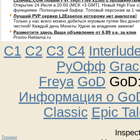
L2NAME.COM Новый PVP High Five x1500 с продвинуты
Открытие 24 Июля в 20:00 (МСК +3 GMT). Новый High Five 
функциями. Полноценный бафер. Топовый персонаж за 1 ча
Лучший PVP сервер L2Essence которому нет аналогов!
Только у нас всего можно добиться игровым путем без донат
честной! Каждый день Монеты Удачи за владение замком!
Разместите здесь Ваше объявление от 6,89 у.е. за клик
Promo-Reklama.ru
C1
C2
C3
C4
Interlud
РуОфф
Graci
Freya
GoD
GoD:
Информация о GoD
Classic
Epic Ta
Inspec
Trooper