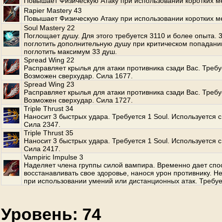
Повышает Физическую Атаку при использовании коротких м
Rapier Mastery 43
Повышает Физическую Атаку при использовании коротких м
Soul Mastery 22
Поглощает душу. Для этого требуется 3110 и более опыта.
поглотить дополнительную душу при критическом попадани
поглотить максимум 33 душ.
Spread Wing 22
Расправляет крылья для атаки противника сзади Вас. Требуе
Возможен сверхудар. Сила 1677.
Spread Wing 23
Расправляет крылья для атаки противника сзади Вас. Требуе
Возможен сверхудар. Сила 1727.
Triple Thrust 34
Наносит 3 быстрых удара. Требуется 1 Soul. Используется с
Сила 2347.
Triple Thrust 35
Наносит 3 быстрых удара. Требуется 1 Soul. Используется с
Сила 2417.
Vampiric Impulse 3
Наделяет члена группы силой вампира. Временно дает спо
восстанавливать свое здоровье, нанося урон противнику. Не
при использовании умений или дистанционных атак. Требует
Уровень: 74