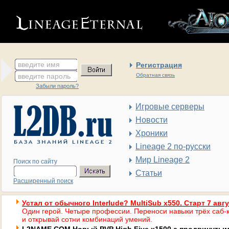
введите имя
Регистрация
введите пароль
Обратная связь
Забыли пароль?
Игровые серверы
Новости
Хроники
Lineage 2 по-русски
Мир Lineage 2
Поиск по сайту
Статьи
Расширенный поиск
Устал от обычного Interlude? MultiSub x550. Старт 7 авг
Один герой. Четыре профессии. Переноси навыки трёх саб-к
и открывай сотни комбинаций умений.