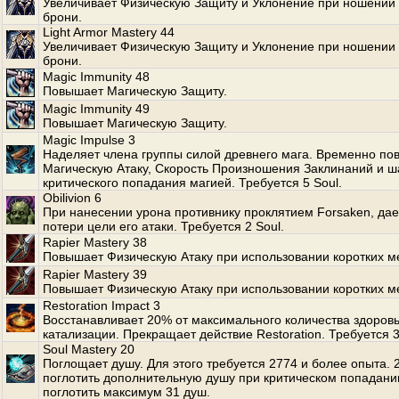
Увеличивает Физическую Защиту и Уклонение при ношении 
брони.
Light Armor Mastery 44
Увеличивает Физическую Защиту и Уклонение при ношении 
брони.
Magic Immunity 48
Повышает Магическую Защиту.
Magic Immunity 49
Повышает Магическую Защиту.
Magic Impulse 3
Наделяет члена группы силой древнего мага. Временно по
Магическую Атаку, Скорость Произношения Заклинаний и ш
критического попадания магией. Требуется 5 Soul.
Obilivion 6
При нанесении урона противнику проклятием Forsaken, да
потери цели его атаки. Требуется 2 Soul.
Rapier Mastery 38
Повышает Физическую Атаку при использовании коротких м
Rapier Mastery 39
Повышает Физическую Атаку при использовании коротких м
Restoration Impact 3
Восстанавливает 20% от максимального количества здоров
катализации. Прекращает действие Restoration. Требуется 
Soul Mastery 20
Поглощает душу. Для этого требуется 2774 и более опыта.
поглотить дополнительную душу при критическом попадани
поглотить максимум 31 душ.