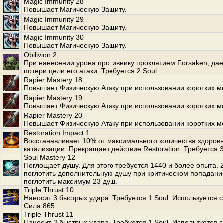
Magic Immunity 28
Повышает Магическую Защиту.
Magic Immunity 29
Повышает Магическую Защиту.
Magic Immunity 30
Повышает Магическую Защиту.
Obilivion 2
При нанесении урона противнику проклятием Forsaken, да
потери цели его атаки. Требуется 2 Soul.
Rapier Mastery 18
Повышает Физическую Атаку при использовании коротких м
Rapier Mastery 19
Повышает Физическую Атаку при использовании коротких м
Rapier Mastery 20
Повышает Физическую Атаку при использовании коротких м
Restoration Impact 1
Восстанавливает 10% от максимального количества здоров
катализации. Прекращает действие Restoration. Требуется 
Soul Mastery 12
Поглощает душу. Для этого требуется 1440 и более опыта.
поглотить дополнительную душу при критическом попадани
поглотить максимум 23 душ.
Triple Thrust 10
Наносит 3 быстрых удара. Требуется 1 Soul. Используется с
Сила 865.
Triple Thrust 11
Наносит 3 быстрых удара. Требуется 1 Soul. Используется с