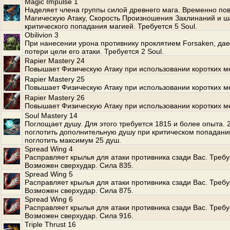
Magic Impulse 1
Наделяет члена группы силой древнего мага. Временно по
Магическую Атаку, Скорость Произношения Заклинаний и ш
критического попадания магией. Требуется 5 Soul.
Obilivion 3
При нанесении урона противнику проклятием Forsaken, да
потери цели его атаки. Требуется 2 Soul.
Rapier Mastery 24
Повышает Физическую Атаку при использовании коротких м
Rapier Mastery 25
Повышает Физическую Атаку при использовании коротких м
Rapier Mastery 26
Повышает Физическую Атаку при использовании коротких м
Soul Mastery 14
Поглощает душу. Для этого требуется 1815 и более опыта.
поглотить дополнительную душу при критическом попадани
поглотить максимум 25 душ.
Spread Wing 4
Расправляет крылья для атаки противника сзади Вас. Требуе
Возможен сверхудар. Сила 835.
Spread Wing 5
Расправляет крылья для атаки противника сзади Вас. Требуе
Возможен сверхудар. Сила 875.
Spread Wing 6
Расправляет крылья для атаки противника сзади Вас. Требуе
Возможен сверхудар. Сила 916.
Triple Thrust 16