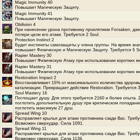
Magic Immunity 40
Повышает Магическую Защиту.
Magic Immunity 41
Повышает Магическую Защиту.
Obilivion 4
При нанесении урона противнику проклятием Forsaken, да
потери цели его атаки. Требуется 2 Soul.
Protection Instinct 2
Будит инстинкты самозащиты у члена группы. На время зна
повышает Физическую и Магическую Защиту. Требуется 5 So
Rapier Mastery 30
Повышает Физическую Атаку при использовании коротких м
Rapier Mastery 31
Повышает Физическую Атаку при использовании коротких м
Restoration Impact 2
Восстанавливает 15% от максимального количества здоров
катализации. Прекращает действие Restoration. Требуется 
Soul Mastery 16
Поглощает душу. Для этого требуется 2160 и более опыта.
поглотить дополнительную душу при критическом попадани
поглотить максимум 27 душ.
Spread Wing 10
Расправляет крылья для атаки противника сзади Вас. Требуе
Возможен сверхудар. Сила 1091.
Spread Wing 11
Расправляет крылья для атаки противника сзади Вас. Требуе
Возможен сверхудар. Сила 1136.