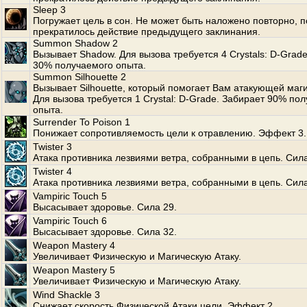
Sleep 3
Погружает цель в сон. Не может быть наложено повторно, п
прекратилось действие предыдущего заклинания.
Summon Shadow 2
Вызывает Shadow. Для вызова требуется 4 Crystals: D-Grad
30% получаемого опыта.
Summon Silhouette 2
Вызывает Silhouette, который помогает Вам атакующей маги
Для вызова требуется 1 Crystal: D-Grade. Забирает 90% по
опыта.
Surrender To Poison 1
Понижает сопротивляемость цели к отравлению. Эффект 3.
Twister 3
Атака противника лезвиями ветра, собранными в цепь. Сила
Twister 4
Атака противника лезвиями ветра, собранными в цепь. Сила
Vampiric Touch 5
Высасывает здоровье. Сила 29.
Vampiric Touch 6
Высасывает здоровье. Сила 32.
Weapon Mastery 4
Увеличивает Физическую и Магическую Атаку.
Weapon Mastery 5
Увеличивает Физическую и Магическую Атаку.
Wind Shackle 3
Снижает скорость Физической Атаки цели. Эффект 2.