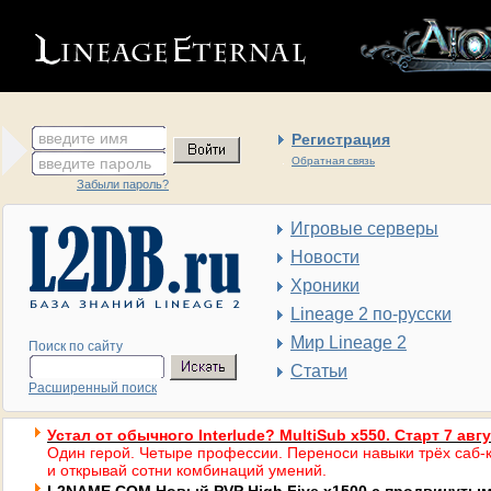
введите имя
Регистрация
введите пароль
Обратная связь
Забыли пароль?
Игровые серверы
Новости
Хроники
Lineage 2 по-русски
Мир Lineage 2
Поиск по сайту
Статьи
Расширенный поиск
Устал от обычного Interlude? MultiSub x550. Старт 7 авг
Один герой. Четыре профессии. Переноси навыки трёх саб-к
и открывай сотни комбинаций умений.