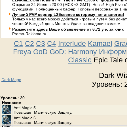
L2NAME.COM Новый PVP High Five x1500 с продвинуты
Открытие 24 Июля в 20:00 (МСК +3 GMT). Новый High Five 
функциями. Полноценный бафер. Топовый персонаж за 1 ча
Лучший PVP сервер L2Essence которому нет аналогов!
Только у нас всего можно добиться игровым путем без донат
честной! Каждый день Монеты Удачи за владение замком!
Разместите здесь Ваше объявление от 6,72 у.е. за клик
Promo-Reklama.ru
C1
C2
C3
C4
Interlude
Kamael
Gra
Freya
GoD
GoD: Harmony
Информа
Classic
Epic Tale 
Dark Wi
Dark Mage
Уровень: 2
Уровень: 20
Название
Anti Magic 5
Повышает Магическую Защиту.
Anti Magic 6
Повышает Магическую Защиту.