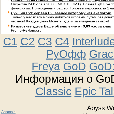
L2NAME.COM Новый PVP High Five x1500 с продвинуты
Открытие 24 Июля в 20:00 (МСК +3 GMT). Новый High Five 
функциями. Полноценный бафер. Топовый персонаж за 1 ча
Лучший PVP сервер L2Essence которому нет аналогов!
Только у нас всего можно добиться игровым путем без донат
честной! Каждый день Монеты Удачи за владение замком!
Разместите здесь Ваше объявление от 9,69 у.е. за клик
Promo-Reklama.ru
C1
C2
C3
C4
Interlud
РуОфф
Graci
Freya
GoD
GoD:
Информация о GoD
Classic
Epic Ta
Abyss Wa
Assassin