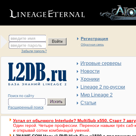
введите имя
Регистрация
введите пароль
Обратная связь
Забыли пароль?
Игровые серверы
Новости
Хроники
Lineage 2 по-русски
Мир Lineage 2
Поиск по сайту
Статьи
Расширенный поиск
Устал от обычного Interlude? MultiSub x550. Старт 7 авг
Один герой. Четыре профессии. Переноси навыки трёх саб-к
и открывай сотни комбинаций умений.