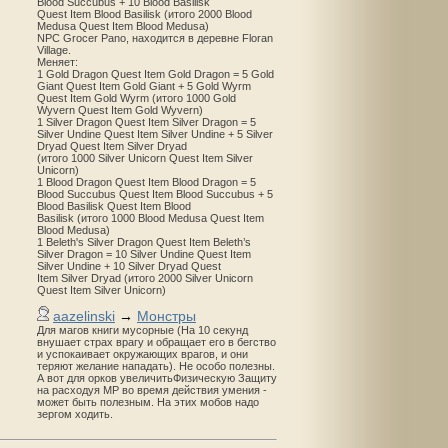
Blood Succubus + 10 Blood Basilisk
Quest Item Blood Basilisk (итого 2000 Blood
Medusa Quest Item Blood Medusa)
NPC Grocer Pano, находится в деревне Floran
Village.
Меняет:
1 Gold Dragon Quest Item Gold Dragon = 5 Gold
Giant Quest Item Gold Giant + 5 Gold Wyrm
Quest Item Gold Wyrm (итого 1000 Gold
Wyvern Quest Item Gold Wyvern)
1 Silver Dragon Quest Item Silver Dragon = 5
Silver Undine Quest Item Silver Undine + 5 Silver
Dryad Quest Item Silver Dryad
(итого 1000 Silver Unicorn Quest Item Silver
Unicorn)
1 Blood Dragon Quest Item Blood Dragon = 5
Blood Succubus Quest Item Blood Succubus + 5
Blood Basilisk Quest Item Blood
Basilisk (итого 1000 Blood Medusa Quest Item
Blood Medusa)
1 Beleth's Silver Dragon Quest Item Beleth’s
Silver Dragon = 10 Silver Undine Quest Item
Silver Undine + 10 Silver Dryad Quest
Item Silver Dryad (итого 2000 Silver Unicorn
Quest Item Silver Unicorn)
aazelinski
→
Монстры
Для магов книги мусорные (На 10 секунд
внушает страх врагу и обращает его в бегство
и успокаивает окружающих врагов, и они
теряют желание нападать). Не особо полезны.
А вот для орков увеличитьФизическую Защиту
на расходуя MP во время действия умения -
может быть полезным. На этих мобов надо
зергом ходить.