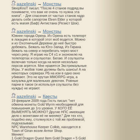
aazelinski
→
Монстры
SleepKnoT писал: "После 4 станов подряд вы
понимаете, что вам не очень то нужна эта
книга". - Для спасения от частых станов надо
делать себе сапортом Elven Elder у которой
есть магия (Баф) Антистана (Резист Шок).
aazelinski
→
Монстры
Южнее города Орена. Из Орена есть телепорт
в локацию в которой этот моб водится. Можно
и из Охотничьей Деревни до неё быстро
добежать. Бежать на Юго-Запад. Из Гирана
бежать на север и перебегать через мост
через реку. Я играю на С4 х1 и экономлю на
телепортах и соулшотах. Бегаю. И соулшоты
включаю только когда на меня несколько
персов агрятся. Мне нравятся Экстремальные
Игры. У мобов тоже должны быть шансы! А на
некоторых серверах РБ на изи в одно окно
убивают. Это не крутая MMORPG-игра, а
казуалка для маленьких девочек. Ровные
парни в такое (и используя соулшоты без
нужды) не играют.
aazelinski
→
Квесты
19 февраля 2009 года Гость писал: "нет
обмена монеты Gold Wyrm необходимой для
повышения до 1го уровня. У КОГО ЕЁ
ВЫМЕНЯТЬ МОЖНО? Другие НПС имеющие
дело с монетами её не меняют." Для тех кто,
подобно ему, столкнулся с той же проблемой,
подсказываю:
NPC Warehouse Keeper Collob, находится в
Town of Giran возле Armor Shop.
Меняет:
1 Gold Dragon Quest Item Gold Dragon = 5 Gold