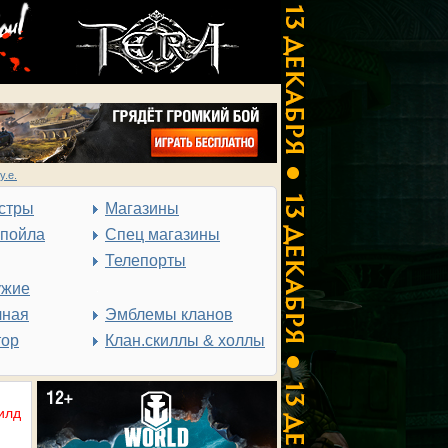
у.е.
стры
Магазины
спойла
Спец магазины
Телепорты
ужие
чная
Эмблемы кланов
тор
Клан.скиллы & холлы
илд