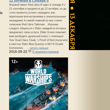
12 октября в Lineage II
Игровой ивент Red Libra III идет в Lineage II с
21 сентября и продлится до 12 октября, но до
le
этого момента успеет наградить вас
.
приятными впечатлениями и значительными
наградами! А самой главной из них станет
талисман Red Libra Talisman. Игрокам
следует общаться с Elder, каждый из которых
предлагает свои услуги. Elder Green поможет
вам разбудить дуальный класс с помощью
Your Dual Class Cloak, 1 Proof of Red (получите
в квестах Elder Blue Quests) и 667 R-Grade
Gemstones. ...
читать дальше
2016-09-22
0 комментариев