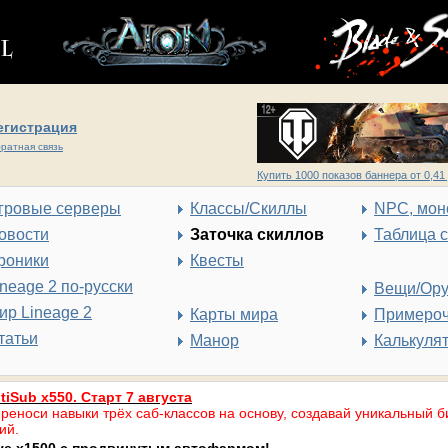
егистрация
ратная связь
Купить 1000 показов баннера от 0,41 
гровые серверы
Классы/Скиллы
NPC, мон
овости
Заточка скиллов
Таблица 
роники
Квесты
ineage 2 по-русски
Вещи/Ор
ир Lineage 2
Карты мира
Примеро
татьи
Манор
Калькуля
tiSub x550. Старт 7 августа
реноси навыки трёх саб-классов на основу, создавай уникальный б
ий.