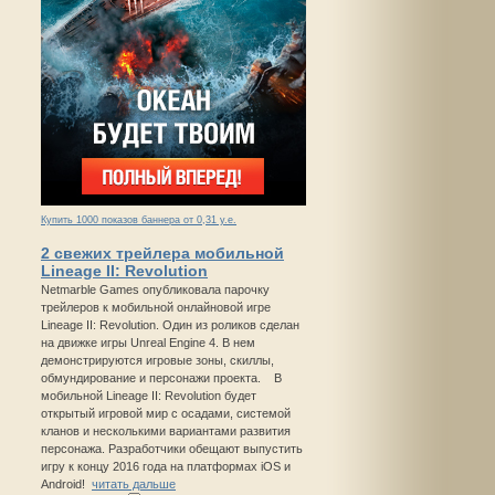
Купить 1000 показов баннера от 0,31 у.е.
2 свежих трейлера мобильной
Lineage II: Revolution
Netmarble Games опубликовала парочку
трейлеров к мобильной онлайновой игре
Lineage II: Revolution. Один из роликов сделан
на движке игры Unreal Engine 4. В нем
демонстрируются игровые зоны, скиллы,
обмундирование и персонажи проекта. В
мобильной Lineage II: Revolution будет
открытый игровой мир с осадами, системой
кланов и несколькими вариантами развития
персонажа. Разработчики обещают выпустить
игру к концу 2016 года на платформах iOS и
Android!
читать дальше