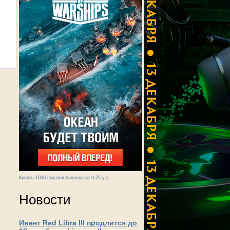
Купить 1000 показов баннера от 0,25 у.е.
Новости
Ивент Red Libra III продлится до