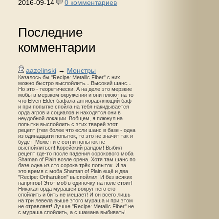
2016-09-14
0 комментариев
Последние
комментарии
aazelinski
→
Монстры
Казалось бы "Recipe: Metallic Fiber" с них
можно быстро выспойлить... Высокий шанс...
Но это - теоретически. А на деле это мерзкие
мобы в мерзком окружении и они плюют на то
что Elven Elder бафала антиоравляющий баф
и при попытке спойла на тебя накидывается
орда агров и социалов и находятся они в
неудобной локации. Вобщем, я плюнул на
попытки выспойлить с этих тварей этот
рецепт (тем более что если шанс в базе - одна
из одинадцати попыток, то это не значит так и
будет! Может и с сотни попыток не
выспойлиться! Корейский рандом! Выбил
рецепт где-то после падения сорокового моба
Shaman of Plain возле орена. Хотя там шанс по
базе одна из сто сорока трёх попыток. И за
это время с моба Shaman of Plain ещё и два
"Recipe: Oriharukon" выспойлил! И без всяких
напрягов! Этот моб в одиночку на поле стоит!
Никакая орда мурашей вокруг него его
спойлить и бить не мешает! И он всего лишь
на три левела выше этого мураша и при этом
не отравляет! Лучше "Recipe: Metallic Fiber" не
с мураша спойлить, а с шамана выбивать!