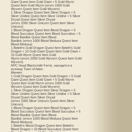
Giant Quest Item Gold Giant + 5 Gold Wyrm
Quest Item Gold Wyrm (итого 1000 Gold
Wyvern Quest Item Gold Wyvern)
1 Silver Dragon Quest Item Silver Dragon = 5
Silver Undine Quest Item Silver Undine + 5 Silver
Dryad Quest Item Silver Dryad
(итого 1000 Silver Unicorn Quest Item Silver
Unicorn)
1 Blood Dragon Quest Item Blood Dragon = 5
Blood Succubus Quest Item Blood Succubus + 5
Blood Basilisk Quest Item Blood
Basilisk (итого 1000 Blood Medusa Quest Item
Blood Medusa)
1 Beleth's Gold Dragon Quest Item Beleth’s Gold
Dragon = 10 Gold Giant Quest Item Gold Giant +
10 Gold Wyrm Quest Item Gold
Wyrm (итого 2000 Gold Wyvern Quest Item Gold
Wyvern)
NPC Head Blacksmith Ferris, находится в
кузнице Town of Aden.
Меняет:
1 Gold Dragon Quest Item Gold Dragon = 5 Gold
Giant Quest Item Gold Giant + 5 Gold Wyrm
Quest Item Gold Wyrm (итого 1000 Gold
Wyvern Quest Item Gold Wyvern)
1 Silver Dragon Quest Item Silver Dragon = 5
Silver Undine Quest Item Silver Undine + 5 Silver
Dryad Quest Item Silver Dryad
(итого 1000 Silver Unicorn Quest Item Silver
Unicorn)
1 Blood Dragon Quest Item Blood Dragon = 5
Blood Succubus Quest Item Blood Succubus + 5
Blood Basilisk Quest Item Blood
Basilisk (итого 1000 Blood Medusa Quest Item
Blood Medusa)
1 Beleth's Blood Dragon Quest Item Beleth’s
Blood Dragon = 10 Blood Succubus Quest Item