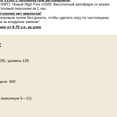
ve x1500 с продвинутым автофармом!
 GMT). Новый High Five x1500. Бесплатный автофарм со всеми
оповый персонаж за 1 час.
оторому нет аналогов!
 игровым путем без доната, чтобы сделать игру по настоящему
и за владение замком!
е от 6,70 у.е. за клик
х
28), уровень 128
цели: 500
й (максимум 5—12)