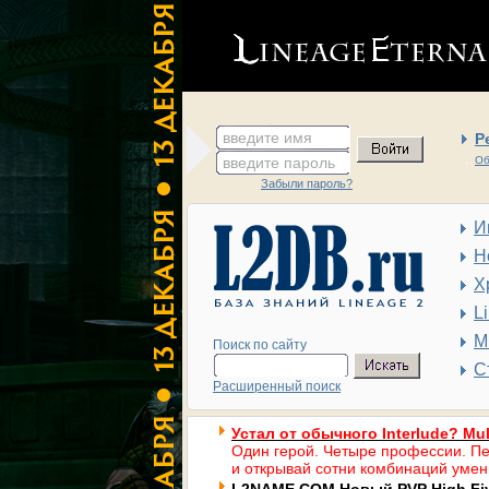
введите имя
Р
введите пароль
Об
Забыли пароль?
И
Н
Х
L
М
Поиск по сайту
С
Расширенный поиск
Устал от обычного Interlude? Mul
Один герой. Четыре профессии. Пе
и открывай сотни комбинаций умен