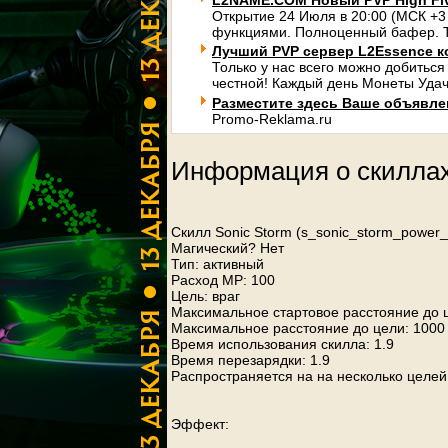
L2NAME.COM Новый PVP High Fi
Открытие 24 Июля в 20:00 (МСК +3
функциями. Полноценный бафер. Т
Лучший PVP сервер L2Essence к
Только у нас всего можно добиться
честной! Каждый день Монеты Удач
Разместите здесь Ваше объявлени
Promo-Reklama.ru
Информация о скилла
Скилл Sonic Storm (s_sonic_storm_power_
Магический? Нет
Тип: активный
Расход MP: 100
Цель: враг
Максимальное стартовое расстояние до 
Максимальное расстояние до цели: 1000
Время использования скилла: 1.9
Время перезарядки: 1.9
Распространяется на на несколько целе
Эффект: