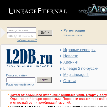
введите имя
Регистрация
введите пароль
Обратная связь
Забыли пароль?
Игровые серверы
Новости
Хроники
Lineage 2 по-русски
Мир Lineage 2
Поиск по сайту
Статьи
Расширенный поиск
Устал от обычного Interlude? MultiSub x550. Старт 7 авг
Один герой. Четыре профессии. Переноси навыки трёх саб-к
и открывай сотни комбинаций умений.