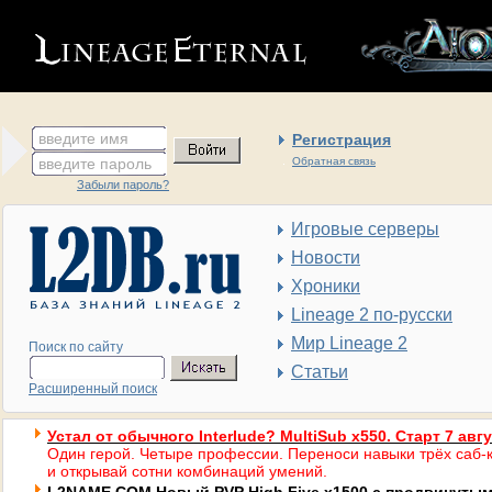
введите имя
Регистрация
введите пароль
Обратная связь
Забыли пароль?
Игровые серверы
Новости
Хроники
Lineage 2 по-русски
Мир Lineage 2
Поиск по сайту
Статьи
Расширенный поиск
Устал от обычного Interlude? MultiSub x550. Старт 7 авг
Один герой. Четыре профессии. Переноси навыки трёх саб-к
и открывай сотни комбинаций умений.