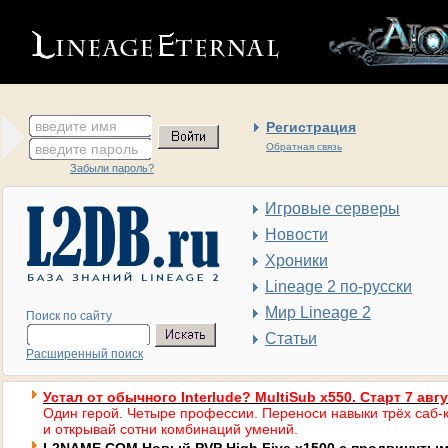
введите имя
Регистрация
введите пароль
Обратная связь
Забыли пароль?
Игровые серверы
Новости
Хроники
Lineage 2 по-русски
Мир Lineage 2
Поиск по сайту
Статьи
Расширенный поиск
Устал от обычного Interlude? MultiSub x550. Старт 7 авг
Один герой. Четыре профессии. Переноси навыки трёх саб-к
и открывай сотни комбинаций умений.