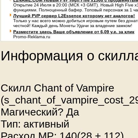
L2NAME.COM Новый PVP High Five x1500 с продвинуты
Открытие 24 Июля в 20:00 (МСК +3 GMT). Новый High Five 
функциями. Полноценный бафер. Топовый персонаж за 1 ча
Лучший PVP сервер L2Essence которому нет аналогов!
Только у нас всего можно добиться игровым путем без донат
честной! Каждый день Монеты Удачи за владение замком!
Разместите здесь Ваше объявление от 6,09 у.е. за клик
Promo-Reklama.ru
Информация о скилл
Скилл Chant of Vampire
(s_chant_of_vampire_cost_2
Магический? Да
Тип: активный
Расход MP: 140(
28
+
112
)