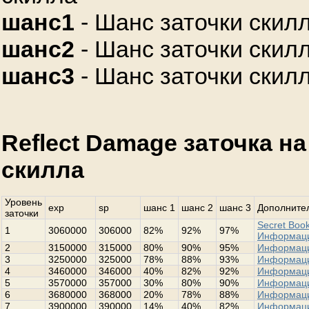
шанс1
- Шанс заточки скилл
шанс2
- Шанс заточки скилл
шанс3
- Шанс заточки скилл
Reflect Damage заточка н
скилла
Уровень
exp
sp
шанс 1
шанс 2
шанс 3
Дополнител
заточки
Secret Book
1
3060000
306000
82%
92%
97%
Информац
2
3150000
315000
80%
90%
95%
Информац
3
3250000
325000
78%
88%
93%
Информац
4
3460000
346000
40%
82%
92%
Информац
5
3570000
357000
30%
80%
90%
Информац
6
3680000
368000
20%
78%
88%
Информац
7
3900000
390000
14%
40%
82%
Информац