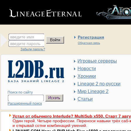
введите имя
Регистрация
введите пароль
Обратная связь
Забыли пароль?
Игровые серверы
Новости
Хроники
Lineage 2 по-русски
Мир Lineage 2
Поиск по сайту
Статьи
Расширенный поиск
Устал от обычного Interlude? MultiSub x550. Старт 7 авг
Один герой. Четыре профессии. Переноси навыки трёх саб-к
и открывай сотни комбинаций умений.