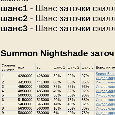
шанс1
- Шанс заточки скилл
шанс2
- Шанс заточки скилл
шанс3
- Шанс заточки скилл
Summon Nightshade заточ
Уровень
exp
sp
шанс 1
шанс 2
шанс 3
Дополнител
заточки
Secret Book
1
4280000
428000
82%
92%
97%
Информац
2
4410000
441000
80%
90%
95%
Информац
3
4550000
455000
78%
88%
93%
Информац
4
4850000
485000
40%
82%
92%
Информац
5
5000000
500000
30%
80%
90%
Информац
6
5150000
515000
20%
78%
88%
Информац
7
5460000
546000
14%
40%
82%
Информац
8
5630000
563000
10%
30%
80%
Информац
9
5800000
580000
6%
20%
78%
Информац