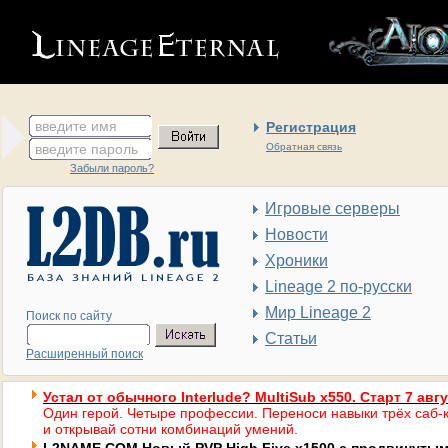
введите имя
Регистрация
введите пароль
Обратная связь
Забыли пароль?
Игровые серверы
Новости
Хроники
Lineage 2 по-русски
Мир Lineage 2
Поиск по сайту
Статьи
Расширенный поиск
Устал от обычного Interlude? MultiSub x550. Старт 7 авг
Один герой. Четыре профессии. Переноси навыки трёх саб-к
и открывай сотни комбинаций умений.