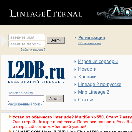
введите имя
Регистрация
введите пароль
Обратная связь
Забыли пароль?
Игровые серверы
Новости
Хроники
Lineage 2 по-русски
Мир Lineage 2
Поиск по сайту
Статьи
Расширенный поиск
Устал от обычного Interlude? MultiSub x550. Старт 7 авг
Один герой. Четыре профессии. Переноси навыки трёх саб-к
и открывай сотни комбинаций умений.