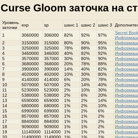
Curse Gloom заточка на с
Уровень
exp
sp
шанс 1
шанс 2
шанс 3
Дополнител
заточки
Secret Book
1
3060000
306000
82%
92%
97%
Информац
2
3150000
315000
80%
90%
95%
Информац
3
3250000
325000
78%
88%
93%
Информац
4
3460000
346000
40%
82%
92%
Информац
5
3570000
357000
30%
80%
90%
Информац
6
3680000
368000
20%
78%
88%
Информац
7
3900000
390000
14%
40%
82%
Информац
8
4020000
402000
10%
30%
80%
Информац
9
4140000
414000
6%
20%
78%
Информац
10
5070000
507000
2%
14%
40%
Информац
11
5230000
523000
2%
10%
30%
Информац
12
5380000
538000
2%
6%
20%
Информац
13
6590000
659000
1%
2%
14%
Информац
14
6800000
680000
1%
2%
10%
Информац
15
6990000
699000
1%
2%
6%
Информац
16
8570000
857000
1%
1%
2%
Информац
17
8840000
884000
1%
1%
2%
Информац
18
9090000
909000
1%
1%
2%
Информац
19
11140000
1114000
1%
1%
1%
Информац
20
11490000
1149000
1%
1%
1%
Информац