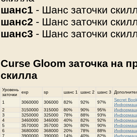
шанс1
- Шанс заточки скилл
шанс2
- Шанс заточки скилл
шанс3
- Шанс заточки скилл
Curse Gloom заточка на 
скилла
Уровень
exp
sp
шанс 1
шанс 2
шанс 3
Дополнител
заточки
Secret Book
1
3060000
306000
82%
92%
97%
Информац
2
3150000
315000
80%
90%
95%
Информац
3
3250000
325000
78%
88%
93%
Информац
4
3460000
346000
40%
82%
92%
Информац
5
3570000
357000
30%
80%
90%
Информац
6
3680000
368000
20%
78%
88%
Информац
7
3900000
390000
14%
40%
82%
Информац