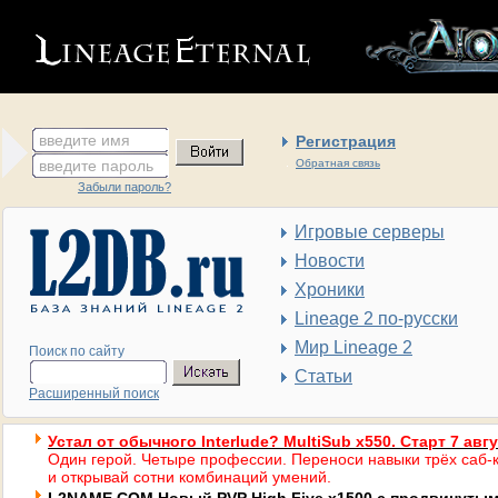
введите имя
Регистрация
введите пароль
Обратная связь
Забыли пароль?
Игровые серверы
Новости
Хроники
Lineage 2 по-русски
Мир Lineage 2
Поиск по сайту
Статьи
Расширенный поиск
Устал от обычного Interlude? MultiSub x550. Старт 7 авг
Один герой. Четыре профессии. Переноси навыки трёх саб-к
и открывай сотни комбинаций умений.