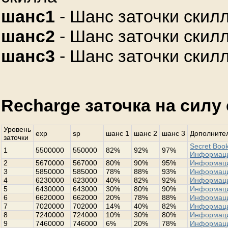
шанс1
- Шанс заточки скилл
шанс2
- Шанс заточки скилл
шанс3
- Шанс заточки скилл
Recharge заточка на силу
Уровень
exp
sp
шанс 1
шанс 2
шанс 3
Дополнител
заточки
Secret Book
1
5500000
550000
82%
92%
97%
Информац
2
5670000
567000
80%
90%
95%
Информац
3
5850000
585000
78%
88%
93%
Информац
4
6230000
623000
40%
82%
92%
Информац
5
6430000
643000
30%
80%
90%
Информац
6
6620000
662000
20%
78%
88%
Информац
7
7020000
702000
14%
40%
82%
Информац
8
7240000
724000
10%
30%
80%
Информац
9
7460000
746000
6%
20%
78%
Информац