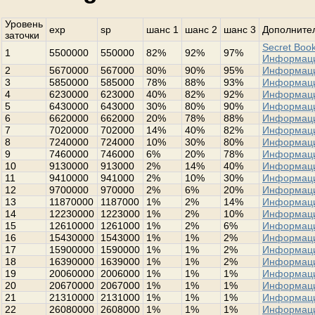
Уровень
exp
sp
шанс 1
шанс 2
шанс 3
Дополнител
заточки
Secret Book
1
5500000
550000
82%
92%
97%
Информац
2
5670000
567000
80%
90%
95%
Информац
3
5850000
585000
78%
88%
93%
Информац
4
6230000
623000
40%
82%
92%
Информац
5
6430000
643000
30%
80%
90%
Информац
6
6620000
662000
20%
78%
88%
Информац
7
7020000
702000
14%
40%
82%
Информац
8
7240000
724000
10%
30%
80%
Информац
9
7460000
746000
6%
20%
78%
Информац
10
9130000
913000
2%
14%
40%
Информац
11
9410000
941000
2%
10%
30%
Информац
12
9700000
970000
2%
6%
20%
Информац
13
11870000
1187000
1%
2%
14%
Информац
14
12230000
1223000
1%
2%
10%
Информац
15
12610000
1261000
1%
2%
6%
Информац
16
15430000
1543000
1%
1%
2%
Информац
17
15900000
1590000
1%
1%
2%
Информац
18
16390000
1639000
1%
1%
2%
Информац
19
20060000
2006000
1%
1%
1%
Информац
20
20670000
2067000
1%
1%
1%
Информац
21
21310000
2131000
1%
1%
1%
Информац
22
26080000
2608000
1%
1%
1%
Информац