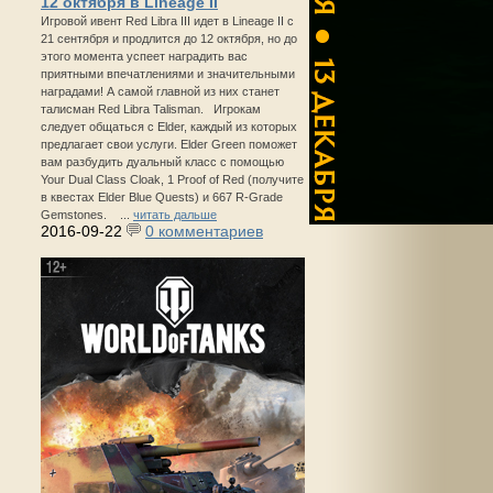
12 октября в Lineage II
Игровой ивент Red Libra III идет в Lineage II с
21 сентября и продлится до 12 октября, но до
этого момента успеет наградить вас
приятными впечатлениями и значительными
наградами! А самой главной из них станет
талисман Red Libra Talisman. Игрокам
следует общаться с Elder, каждый из которых
предлагает свои услуги. Elder Green поможет
вам разбудить дуальный класс с помощью
Your Dual Class Cloak, 1 Proof of Red (получите
в квестах Elder Blue Quests) и 667 R-Grade
Gemstones. ...
читать дальше
2016-09-22
0 комментариев