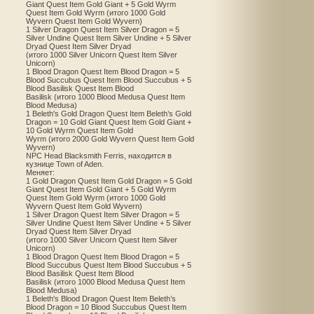
Giant Quest Item Gold Giant + 5 Gold Wyrm
Quest Item Gold Wyrm (итого 1000 Gold
Wyvern Quest Item Gold Wyvern)
1 Silver Dragon Quest Item Silver Dragon = 5
Silver Undine Quest Item Silver Undine + 5 Silver
Dryad Quest Item Silver Dryad
(итого 1000 Silver Unicorn Quest Item Silver
Unicorn)
1 Blood Dragon Quest Item Blood Dragon = 5
Blood Succubus Quest Item Blood Succubus + 5
Blood Basilisk Quest Item Blood
Basilisk (итого 1000 Blood Medusa Quest Item
Blood Medusa)
1 Beleth's Gold Dragon Quest Item Beleth’s Gold
Dragon = 10 Gold Giant Quest Item Gold Giant +
10 Gold Wyrm Quest Item Gold
Wyrm (итого 2000 Gold Wyvern Quest Item Gold
Wyvern)
NPC Head Blacksmith Ferris, находится в
кузнице Town of Aden.
Меняет:
1 Gold Dragon Quest Item Gold Dragon = 5 Gold
Giant Quest Item Gold Giant + 5 Gold Wyrm
Quest Item Gold Wyrm (итого 1000 Gold
Wyvern Quest Item Gold Wyvern)
1 Silver Dragon Quest Item Silver Dragon = 5
Silver Undine Quest Item Silver Undine + 5 Silver
Dryad Quest Item Silver Dryad
(итого 1000 Silver Unicorn Quest Item Silver
Unicorn)
1 Blood Dragon Quest Item Blood Dragon = 5
Blood Succubus Quest Item Blood Succubus + 5
Blood Basilisk Quest Item Blood
Basilisk (итого 1000 Blood Medusa Quest Item
Blood Medusa)
1 Beleth's Blood Dragon Quest Item Beleth’s
Blood Dragon = 10 Blood Succubus Quest Item