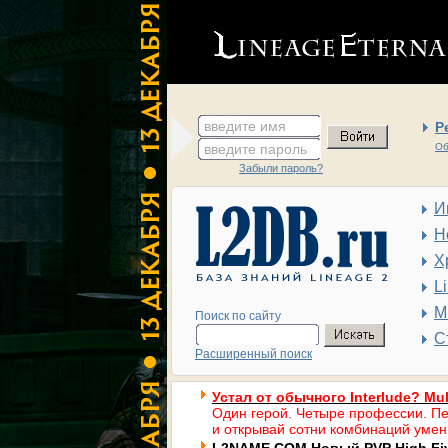
введите имя
Р
введите пароль
Об
Забыли пароль?
И
Н
Х
L
М
Поиск по сайту
С
Расширенный поиск
Устал от обычного Interlude? Mul
Один герой. Четыре профессии. Пе
и открывай сотни комбинаций умен