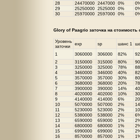
28
24470000
2447000
0%
0
29
25250000
2525000
0%
0
30
25970000
2597000
0%
0
Glory of Paagrio заточка на стоимость
Уровень
exp
sp
шанс 1
ша
заточки
1
3060000
306000
82%
9
2
3150000
315000
80%
9
3
3250000
325000
78%
8
4
3460000
346000
40%
8
5
3570000
357000
30%
8
6
3680000
368000
20%
7
7
3900000
390000
14%
4
8
4020000
402000
10%
3
9
4140000
414000
6%
2
10
5070000
507000
2%
1
11
5230000
523000
2%
1
12
5380000
538000
2%
6
13
6590000
659000
1%
2
14
6800000
680000
1%
2
15
6990000
699000
1%
2
16
8570000
857000
1%
1