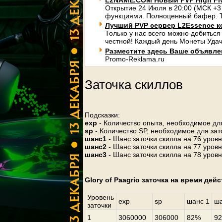
L2NAME.COM Новый PVP High Fi
Открытие 24 Июля в 20:00 (МСК +3
функциями. Полноценный бафер. Т
Лучший PVP сервер L2Essence к
Только у нас всего можно добиться
честной! Каждый день Монеты Удач
Разместите здесь Ваше объявлени
Promo-Reklama.ru
Заточка скиллов
Подсказки:
exp
- Количество опыта, необходимое для
sp
- Количество SP, необходимое для зат
шанс1
- Шанс заточки скилла на 76 уров
шанс2
- Шанс заточки скилла на 77 уров
шанс3
- Шанс заточки скилла на 78 уров
Glory of Paagrio заточка на время дей
Уровень
exp
sp
шанс 1
ша
заточки
1
3060000
306000
82%
9