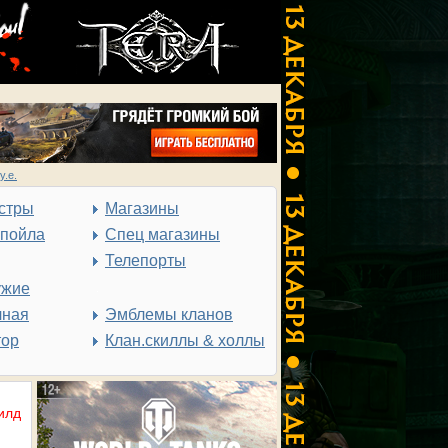
у.е.
стры
Магазины
спойла
Спец магазины
Телепорты
ужие
чная
Эмблемы кланов
тор
Клан.скиллы & холлы
илд