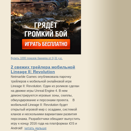
Купить 1000 показов баннера от 0,31 у.е.
2 свежих трейлера мобильной
Lineage II: Revolution
Netmarble Games опубликовала парочку
трейлеров к мобильной онлайновой игре
Lineage II: Revolution. Один из роликов сделан
на движке игры Unreal Engine 4. В нем
демонстрируются игровые зоны, скиллы,
обмундирование и персонажи проекта. В
мобильной Lineage II: Revolution будет
открытый игровой мир с осадами, системой
кланов и несколькими вариантами развития
персонажа. Разработчики обещают выпустить
игру к концу 2016 года на платформах iOS и
Android!
читать дальше