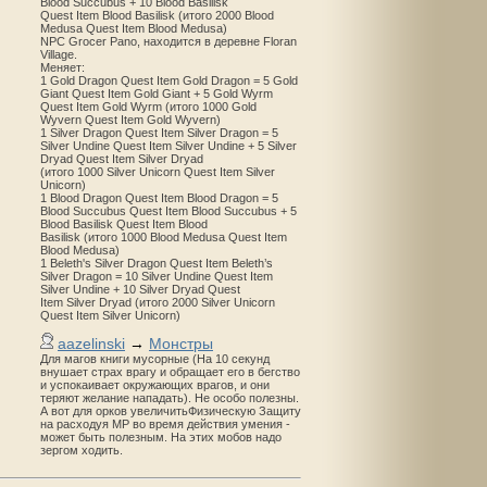
Blood Succubus + 10 Blood Basilisk
Quest Item Blood Basilisk (итого 2000 Blood
Medusa Quest Item Blood Medusa)
NPC Grocer Pano, находится в деревне Floran
Village.
Меняет:
1 Gold Dragon Quest Item Gold Dragon = 5 Gold
Giant Quest Item Gold Giant + 5 Gold Wyrm
Quest Item Gold Wyrm (итого 1000 Gold
Wyvern Quest Item Gold Wyvern)
1 Silver Dragon Quest Item Silver Dragon = 5
Silver Undine Quest Item Silver Undine + 5 Silver
Dryad Quest Item Silver Dryad
(итого 1000 Silver Unicorn Quest Item Silver
Unicorn)
1 Blood Dragon Quest Item Blood Dragon = 5
Blood Succubus Quest Item Blood Succubus + 5
Blood Basilisk Quest Item Blood
Basilisk (итого 1000 Blood Medusa Quest Item
Blood Medusa)
1 Beleth's Silver Dragon Quest Item Beleth’s
Silver Dragon = 10 Silver Undine Quest Item
Silver Undine + 10 Silver Dryad Quest
Item Silver Dryad (итого 2000 Silver Unicorn
Quest Item Silver Unicorn)
aazelinski
→
Монстры
Для магов книги мусорные (На 10 секунд
внушает страх врагу и обращает его в бегство
и успокаивает окружающих врагов, и они
теряют желание нападать). Не особо полезны.
А вот для орков увеличитьФизическую Защиту
на расходуя MP во время действия умения -
может быть полезным. На этих мобов надо
зергом ходить.