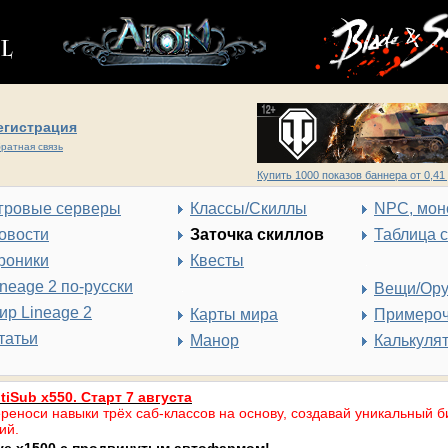
егистрация
ратная связь
Купить 1000 показов баннера от 0,41 
гровые серверы
Классы/Скиллы
NPC, мон
овости
Заточка скиллов
Таблица 
роники
Квесты
ineage 2 по-русски
Вещи/Ор
ир Lineage 2
Карты мира
Примеро
татьи
Манор
Калькуля
tiSub x550. Старт 7 августа
реноси навыки трёх саб-классов на основу, создавай уникальный б
ий.