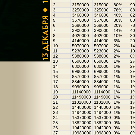
2
3150000
315000
80%
9
3
3250000
325000
78%
8
4
3460000
346000
40%
8
5
3570000
357000
30%
8
6
3680000
368000
20%
7
7
3900000
390000
14%
4
8
4020000
402000
10%
3
9
4140000
414000
6%
2
10
5070000
507000
2%
1
11
5230000
523000
2%
1
12
5380000
538000
2%
6
13
6590000
659000
1%
2
14
6800000
680000
1%
2
15
6990000
699000
1%
2
16
8570000
857000
1%
1
17
8840000
884000
1%
1
18
9090000
909000
1%
1
19
11140000
1114000
1%
1
20
11490000
1149000
1%
1
21
11820000
1182000
1%
1
22
14480000
1448000
1%
1
23
14940000
1494000
1%
1
24
15370000
1537000
0%
1
25
18820000
1882000
0%
1
26
19420000
1942000
0%
1
27
19980000
1998000
0%
0