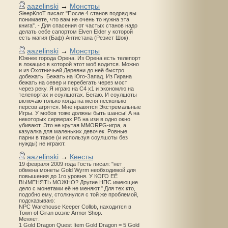
aazelinski
→
Монстры
SleepKnoT писал: "После 4 станов подряд вы
понимаете, что вам не очень то нужна эта
книга". - Для спасения от частых станов надо
делать себе сапортом Elven Elder у которой
есть магия (Баф) Антистана (Резист Шок).
aazelinski
→
Монстры
Южнее города Орена. Из Орена есть телепорт
в локацию в которой этот моб водится. Можно
и из Охотничьей Деревни до неё быстро
добежать. Бежать на Юго-Запад. Из Гирана
бежать на север и перебегать через мост
через реку. Я играю на С4 х1 и экономлю на
телепортах и соулшотах. Бегаю. И соулшоты
включаю только когда на меня несколько
персов агрятся. Мне нравятся Экстремальные
Игры. У мобов тоже должны быть шансы! А на
некоторых серверах РБ на изи в одно окно
убивают. Это не крутая MMORPG-игра, а
казуалка для маленьких девочек. Ровные
парни в такое (и используя соулшоты без
нужды) не играют.
aazelinski
→
Квесты
19 февраля 2009 года Гость писал: "нет
обмена монеты Gold Wyrm необходимой для
повышения до 1го уровня. У КОГО ЕЁ
ВЫМЕНЯТЬ МОЖНО? Другие НПС имеющие
дело с монетами её не меняют." Для тех кто,
подобно ему, столкнулся с той же проблемой,
подсказываю:
NPC Warehouse Keeper Collob, находится в
Town of Giran возле Armor Shop.
Меняет:
1 Gold Dragon Quest Item Gold Dragon = 5 Gold