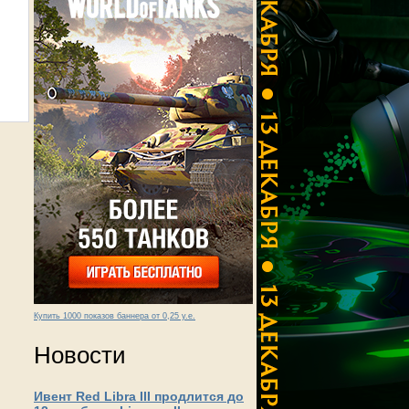
Купить 1000 показов баннера от 0,25 у.е.
Новости
Ивент Red Libra III продлится до