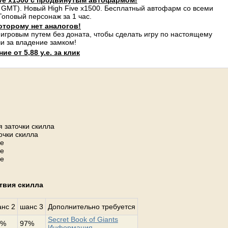
ve x1500 с продвинутым автофармом!
 GMT). Новый High Five x1500. Бесплатный автофарм со всеми
оповый персонаж за 1 час.
оторому нет аналогов!
 игровым путем без доната, чтобы сделать игру по настоящему
и за владение замком!
е от 5,88 у.е. за клик
 заточки скилла
очки скилла
не
не
не
ствия скилла
нс 2
шанс 3
Дополнительно требуется
Secret Book of Giants
2%
97%
Информация