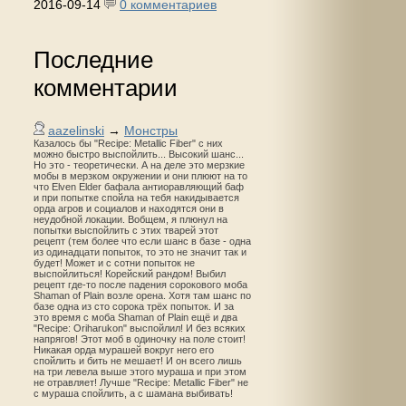
2016-09-14
0 комментариев
Последние
комментарии
aazelinski
→
Монстры
Казалось бы "Recipe: Metallic Fiber" с них
можно быстро выспойлить... Высокий шанс...
Но это - теоретически. А на деле это мерзкие
мобы в мерзком окружении и они плюют на то
что Elven Elder бафала антиоравляющий баф
и при попытке спойла на тебя накидывается
орда агров и социалов и находятся они в
неудобной локации. Вобщем, я плюнул на
попытки выспойлить с этих тварей этот
рецепт (тем более что если шанс в базе - одна
из одинадцати попыток, то это не значит так и
будет! Может и с сотни попыток не
выспойлиться! Корейский рандом! Выбил
рецепт где-то после падения сорокового моба
Shaman of Plain возле орена. Хотя там шанс по
базе одна из сто сорока трёх попыток. И за
это время с моба Shaman of Plain ещё и два
"Recipe: Oriharukon" выспойлил! И без всяких
напрягов! Этот моб в одиночку на поле стоит!
Никакая орда мурашей вокруг него его
спойлить и бить не мешает! И он всего лишь
на три левела выше этого мураша и при этом
не отравляет! Лучше "Recipe: Metallic Fiber" не
с мураша спойлить, а с шамана выбивать!