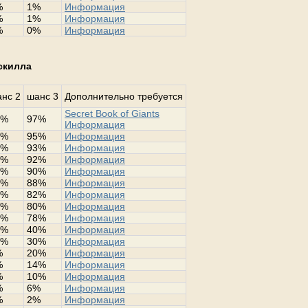
%
1%
Информация
%
1%
Информация
%
0%
Информация
 скилла
нс 2
шанс 3
Дополнительно требуется
Secret Book of Giants
2%
97%
Информация
0%
95%
Информация
8%
93%
Информация
2%
92%
Информация
0%
90%
Информация
8%
88%
Информация
0%
82%
Информация
0%
80%
Информация
0%
78%
Информация
4%
40%
Информация
0%
30%
Информация
%
20%
Информация
%
14%
Информация
%
10%
Информация
%
6%
Информация
%
2%
Информация