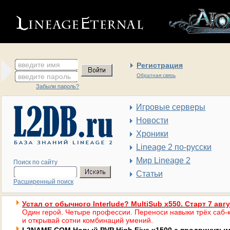
введите имя
Регистрация
введите пароль
Обратная связь
Забыли пароль?
Игровые серверы
Новости
Хроники
Lineage 2 по-русски
Мир Lineage 2
Поиск по сайту
Статьи
Расширенный поиск
Устал от обычного Interlude? MultiSub x550. Старт 7 авг
Один герой. Четыре профессии. Переноси навыки трёх саб-к
и открывай сотни комбинаций умений.