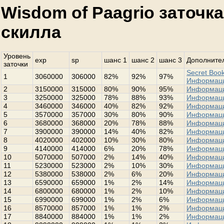
Wisdom of Paagrio заточк
скилла
Уровень
exp
sp
шанс 1
шанс 2
шанс 3
Дополнител
заточки
Secret Book
1
3060000
306000
82%
92%
97%
Информац
2
3150000
315000
80%
90%
95%
Информац
3
3250000
325000
78%
88%
93%
Информац
4
3460000
346000
40%
82%
92%
Информац
5
3570000
357000
30%
80%
90%
Информац
6
3680000
368000
20%
78%
88%
Информац
7
3900000
390000
14%
40%
82%
Информац
8
4020000
402000
10%
30%
80%
Информац
9
4140000
414000
6%
20%
78%
Информац
10
5070000
507000
2%
14%
40%
Информац
11
5230000
523000
2%
10%
30%
Информац
12
5380000
538000
2%
6%
20%
Информац
13
6590000
659000
1%
2%
14%
Информац
14
6800000
680000
1%
2%
10%
Информац
15
6990000
699000
1%
2%
6%
Информац
16
8570000
857000
1%
1%
2%
Информац
17
8840000
884000
1%
1%
2%
Информац