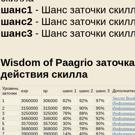
шанс1
- Шанс заточки скилл
шанс2
- Шанс заточки скилл
шанс3
- Шанс заточки скилл
Wisdom of Paagrio заточк
действия скилла
Уровень
exp
sp
шанс 1
шанс 2
шанс 3
Дополнител
заточки
Secret Book
1
3060000
306000
82%
92%
97%
Информац
2
3150000
315000
80%
90%
95%
Информац
3
3250000
325000
78%
88%
93%
Информац
4
3460000
346000
40%
82%
92%
Информац
5
3570000
357000
30%
80%
90%
Информац
6
3680000
368000
20%
78%
88%
Информац
7
3900000
390000
14%
40%
82%
Информац