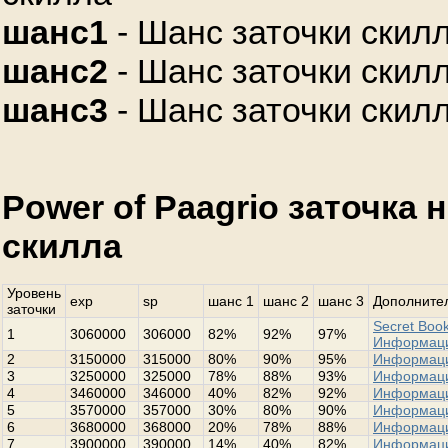
шанс1
- Шанс заточки скилл
шанс2
- Шанс заточки скилл
шанс3
- Шанс заточки скилл
Power of Paagrio заточка 
скилла
Уровень
exp
sp
шанс 1
шанс 2
шанс 3
Дополнител
заточки
Secret Book
1
3060000
306000
82%
92%
97%
Информац
2
3150000
315000
80%
90%
95%
Информац
3
3250000
325000
78%
88%
93%
Информац
4
3460000
346000
40%
82%
92%
Информац
5
3570000
357000
30%
80%
90%
Информац
6
3680000
368000
20%
78%
88%
Информац
7
3900000
390000
14%
40%
82%
Информац