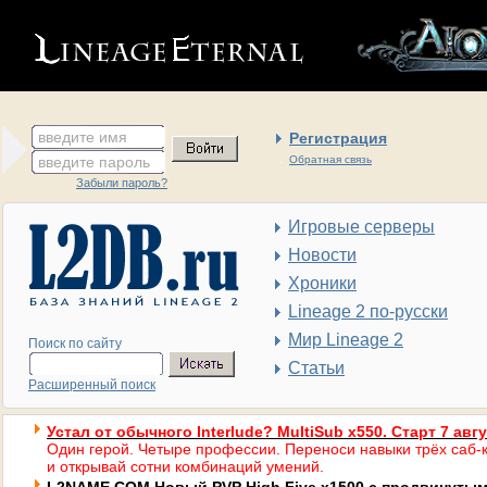
введите имя
Регистрация
введите пароль
Обратная связь
Забыли пароль?
Игровые серверы
Новости
Хроники
Lineage 2 по-русски
Мир Lineage 2
Поиск по сайту
Статьи
Расширенный поиск
Устал от обычного Interlude? MultiSub x550. Старт 7 авг
Один герой. Четыре профессии. Переноси навыки трёх саб-к
и открывай сотни комбинаций умений.