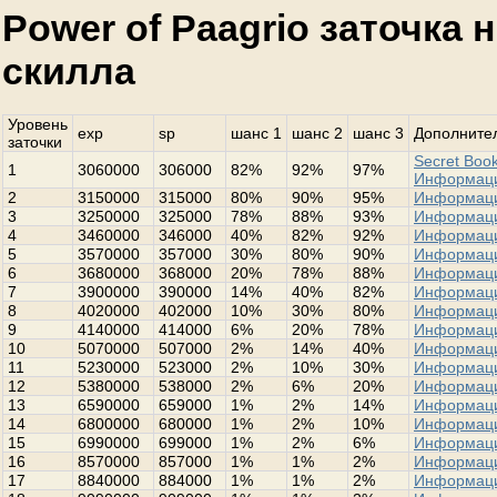
Power of Paagrio заточка 
скилла
Уровень
exp
sp
шанс 1
шанс 2
шанс 3
Дополнител
заточки
Secret Book
1
3060000
306000
82%
92%
97%
Информац
2
3150000
315000
80%
90%
95%
Информац
3
3250000
325000
78%
88%
93%
Информац
4
3460000
346000
40%
82%
92%
Информац
5
3570000
357000
30%
80%
90%
Информац
6
3680000
368000
20%
78%
88%
Информац
7
3900000
390000
14%
40%
82%
Информац
8
4020000
402000
10%
30%
80%
Информац
9
4140000
414000
6%
20%
78%
Информац
10
5070000
507000
2%
14%
40%
Информац
11
5230000
523000
2%
10%
30%
Информац
12
5380000
538000
2%
6%
20%
Информац
13
6590000
659000
1%
2%
14%
Информац
14
6800000
680000
1%
2%
10%
Информац
15
6990000
699000
1%
2%
6%
Информац
16
8570000
857000
1%
1%
2%
Информац
17
8840000
884000
1%
1%
2%
Информац