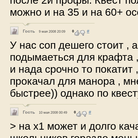
после 2й профы. Квест по
можно и на 35 и на 60+ ос
Гость
#
0
9 мая 2008 20:09
У нас соп дешего стоит , а
подымаеться для крафта ,
и нада срочно то покатит 
прокачал для манора , мн
быстрее)) однако по квест
Гость
#
0
10 мая 2008 00:49
> на х1 может и долго кач