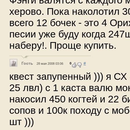
Фэнги валятся с каждого м
херово. Пока наколотил 3
всего 12 бочек - это 4 Ори
песии уже буду когда 247
наберу!. Проще купить.
Гость
#
0
28 мая 2008 03:06
квест запупенный ))) я СХ
25 лвл) с 1 каста валю мо
накосил 450 когтей и 22 б
сопов и 100к походу с моб
шт )))