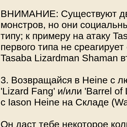
ВНИМАНИЕ: Существуют дв
монстров, но они социальны
типу; к примеру на атаку Ta
первого типа не среагируе
Tasaba Lizardman Shaman вт
3. Возвращайся в Heine с 
'Lizard Fang' и/или 'Barrel o
с Iason Heine на Складе (W
Он даст тебе некоторое ко