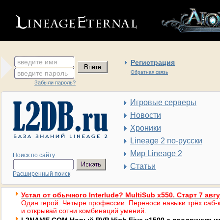
введите имя
Регистрация
введите пароль
Обратная связь
Забыли пароль?
Игровые серверы
Новости
Хроники
Lineage 2 по-русски
Мир Lineage 2
Поиск по сайту
Статьи
Расширенный поиск
Устал от обычного Interlude? MultiSub x550. Старт 7 авг
Один герой. Четыре профессии. Переноси навыки трёх саб-к
и открывай сотни комбинаций умений.