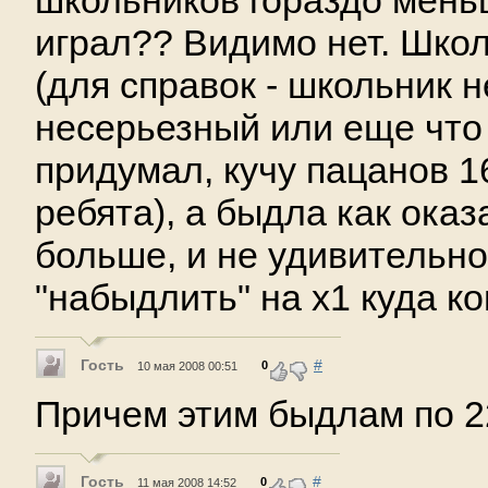
школьников гораздо меньш
играл?? Видимо нет. Школ
(для справок - школьник н
несерьезный или еще что
придумал, кучу пацанов 1
ребята), а быдла как оказ
больше, и не удивительно
"набыдлить" на х1 куда ков
Гость
#
0
10 мая 2008 00:51
Причем этим быдлам по 2
Гость
#
0
11 мая 2008 14:52