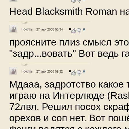
Head Blacksmith Roman на
Гость
#
0
27 мая 2008 06:34
проясните плиз смысл это
"задр...вовать" Вот ведь га
Гость
#
0
27 мая 2008 09:32
Мдааа, задротство какое то
играю на Интерлюде (Rash
72лвл. Решил посох скраф
орехов и соп нет. Вот пош