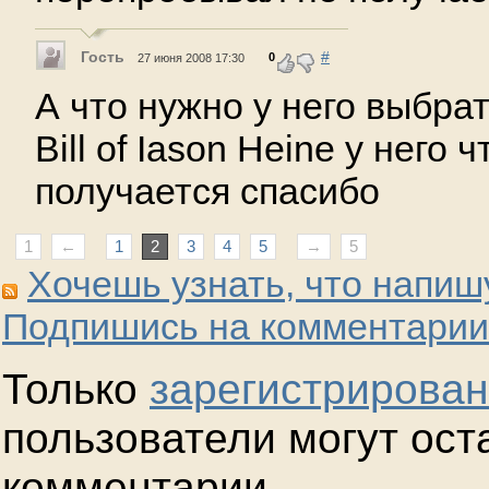
Гость
#
0
27 июня 2008 17:30
А что нужно у него выбра
Bill of Iason Heine у него 
получается спасибо
1
←
1
2
3
4
5
→
5
Хочешь узнать, что напиш
Подпишись на комментарии
Только
зарегистрирова
пользователи могут ост
комментарии.