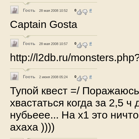
Гость
#
0
28 мая 2008 10:52
Captain Gosta
Гость
#
0
28 мая 2008 10:57
http://l2db.ru/monsters.ph
Гость
#
0
2 июня 2008 05:24
Тупой квест =/ Поражаюсь
хвастаться когда за 2,5 ч 
нубьеее... На х1 это ничто!
ахаха ))))