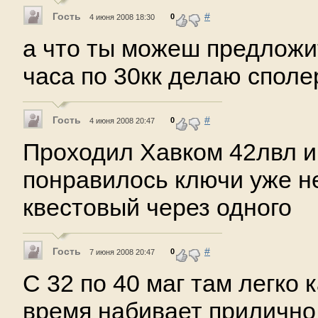
Гость
#
0
4 июня 2008 18:30
а что ты можеш предложит
часа по 30кк делаю споле
Гость
#
0
4 июня 2008 20:47
Проходил Хавком 42лвл и
понравилось ключи уже н
квестовый через одного
Гость
#
0
7 июня 2008 20:47
С 32 по 40 маг там легко к
время набивает прилично 