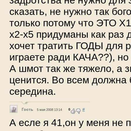
задротства не нужно для 
сказать, не нужно так бог
только потому что ЭТО Х1
х2-х5 придуманы как раз д
хочет тратить ГОДЫ для р
играете ради КАЧА??), но 
А шмот так же тяжело, а 
ценится. Во всем должна 
середина.
Гость
#
0
5 мая 2008 13:14
А есле я 41,он у меня не 