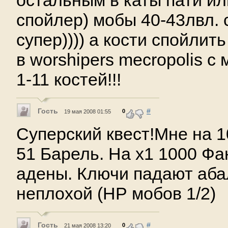
остальным в каты пати ил
спойлер) мобы 40-43лвл.
супер)))) а кости спойлит
в worshipers mecropolis с
1-11 костей!!!
Гость
#
0
19 мая 2008 01:55
Суперский квест!Мне на 
51 Барель. На х1 1000 Фа
адены. Ключи падают аба
неплохой (НР мобов 1/2)
Гость
#
0
21 мая 2008 13:20