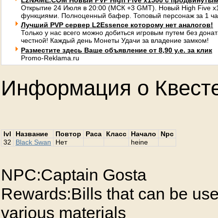
L2NAME.COM Новый PVP High Five x1500 с продвинуты
Открытие 24 Июля в 20:00 (МСК +3 GMT). Новый High Five 
функциями. Полноценный бафер. Топовый персонаж за 1 ча
Лучший PVP сервер L2Essence которому нет аналогов!
Только у нас всего можно добиться игровым путем без донат
честной! Каждый день Монеты Удачи за владение замком!
Разместите здесь Ваше объявление от 8,90 у.е. за клик
Promo-Reklama.ru
Информация о Квест
lvl
Название
Повтор
Раса
Класс
Начало
Npc
32
Black Swan
Нет
heine
NPC:Captain Gosta
Rewards:Bills that can be us
various materials