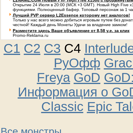
L2NAME.COM Новый PVP High Five x1500 с продвинуты
Открытие 24 Июля в 20:00 (МСК +3 GMT). Новый High Five 
функциями. Полноценный бафер. Топовый персонаж за 1 ча
Лучший PVP сервер L2Essence которому нет аналогов!
Только у нас всего можно добиться игровым путем без донат
честной! Каждый день Монеты Удачи за владение замком!
Разместите здесь Ваше объявление от 8,58 у.е. за клик
Promo-Reklama.ru
C1
C2
C3
C4
Interlud
РуОфф
Graci
Freya
GoD
GoD:
Информация о GoD
Classic
Epic Ta
Все монстры