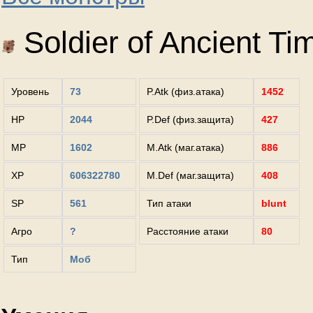
Soldier of Ancient Ti
Уровень
73
P.Atk (физ.атака)
1452
HP
2044
P.Def (физ.защита)
427
MP
1602
M.Atk (маг.атака)
886
XP
606322780
M.Def (маг.защита)
408
SP
561
Тип атаки
blunt
Агро
?
Расстояние атаки
80
Тип
Моб