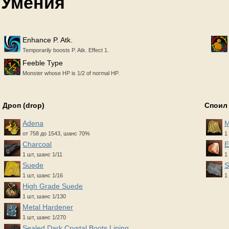
Умения
Enhance P. Atk.
Temporarily boosts P. Atk. Effect 1.
Feeble Type
Monster whose HP is 1/2 of normal HP.
Дроп (drop)
Споил 
Adena
M
от 758 до 1543, шанс 70%
1
Charcoal
E
1 шт, шанс 1/11
1
Suede
S
1 шт, шанс 1/16
1
High Grade Suede
1 шт, шанс 1/130
Metal Hardener
1 шт, шанс 1/270
Sealed Dark Crystal Boots Lining