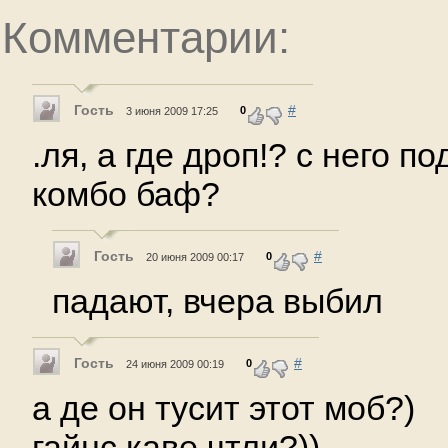
Комментарии:
Гость
#
0
3 июня 2009 17:25
.ля, а где дроп!? с него п
комбо баф?
Гость
#
0
20 июня 2009 00:17
падают, вчера выбил
Гость
#
0
24 июня 2009 00:19
а де он тусит этот моб?)
гайнс каве чтли?))