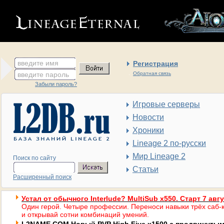
введите имя
Регистрация
введите пароль
Обратная связь
Забыли пароль?
Игровые серверы
Новости
Хроники
Lineage 2 по-русски
Мир Lineage 2
Поиск по сайту
Статьи
Расширенный поиск
Устал от обычного Interlude? MultiSub x550. Старт 7 авг
Один герой. Четыре профессии. Переноси навыки трёх саб-к
и открывай сотни комбинаций умений.