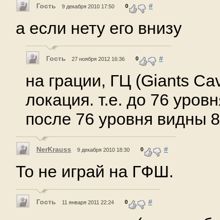
Гость
#
0
9 декабря 2010 17:50
а если нету его внизу
Гость
#
0
27 ноября 2012 16:36
на грации, ГЦ (Giants Ca
локация. т.е. до 76 уров
после 76 уровня видны 
NerKrauss
#
0
9 декабря 2010 18:30
То не играй на ГФШ.
Гость
#
0
11 января 2011 22:24