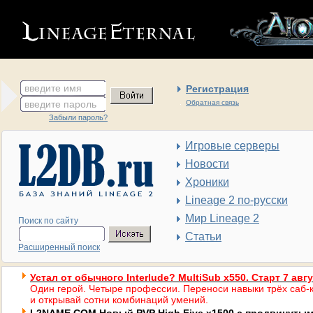
введите имя
Регистрация
введите пароль
Обратная связь
Забыли пароль?
Игровые серверы
Новости
Хроники
Lineage 2 по-русски
Мир Lineage 2
Поиск по сайту
Статьи
Расширенный поиск
Устал от обычного Interlude? MultiSub x550. Старт 7 авг
Один герой. Четыре профессии. Переноси навыки трёх саб-к
и открывай сотни комбинаций умений.