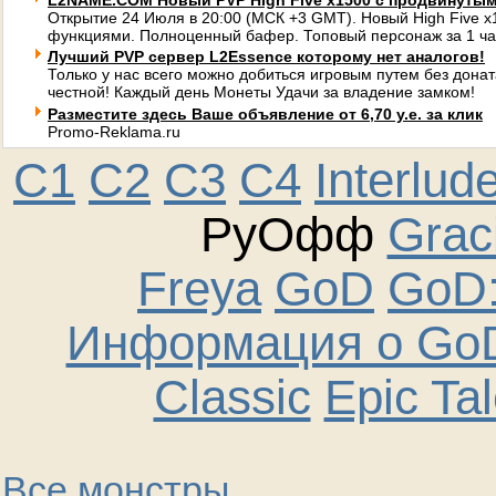
L2NAME.COM Новый PVP High Five x1500 с продвинуты
Открытие 24 Июля в 20:00 (МСК +3 GMT). Новый High Five 
функциями. Полноценный бафер. Топовый персонаж за 1 ча
Лучший PVP сервер L2Essence которому нет аналогов!
Только у нас всего можно добиться игровым путем без донат
честной! Каждый день Монеты Удачи за владение замком!
Разместите здесь Ваше объявление от 6,70 у.е. за клик
Promo-Reklama.ru
C1
C2
C3
C4
Interlud
РуОфф
Graci
Freya
GoD
GoD:
Информация о GoD
Classic
Epic Ta
Все монстры