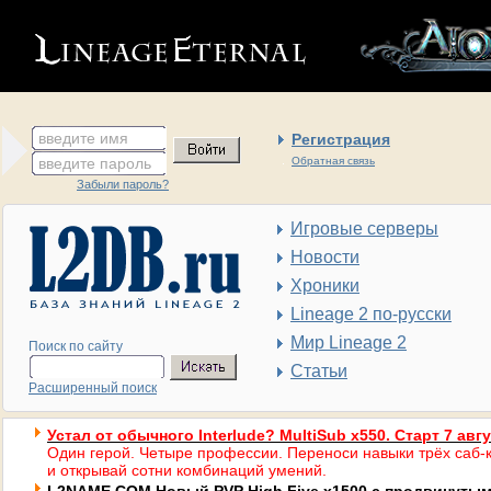
введите имя
Регистрация
введите пароль
Обратная связь
Забыли пароль?
Игровые серверы
Новости
Хроники
Lineage 2 по-русски
Мир Lineage 2
Поиск по сайту
Статьи
Расширенный поиск
Устал от обычного Interlude? MultiSub x550. Старт 7 авг
Один герой. Четыре профессии. Переноси навыки трёх саб-к
и открывай сотни комбинаций умений.