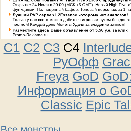
L2NAME.COM Новый PVP High Five x1500 с продвинуты
Открытие 24 Июля в 20:00 (МСК +3 GMT). Новый High Five 
функциями. Полноценный бафер. Топовый персонаж за 1 ча
Лучший PVP сервер L2Essence которому нет аналогов!
Только у нас всего можно добиться игровым путем без донат
честной! Каждый день Монеты Удачи за владение замком!
Разместите здесь Ваше объявление от 5,56 у.е. за клик
Promo-Reklama.ru
C1
C2
C3
C4
Interlud
РуОфф
Graci
Freya
GoD
GoD:
Информация о GoD
Classic
Epic Ta
Все монстры