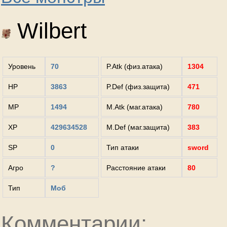
Wilbert
Уровень
70
P.Atk (физ.атака)
1304
HP
3863
P.Def (физ.защита)
471
MP
1494
M.Atk (маг.атака)
780
XP
429634528
M.Def (маг.защита)
383
SP
0
Тип атаки
sword
Агро
?
Расстояние атаки
80
Тип
Моб
Комментарии: