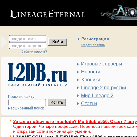
введите имя
Регистрация
введите пароль
Обратная связь
Забыли пароль?
Игровые серверы
Новости
Хроники
Lineage 2 по-русски
Мир Lineage 2
Поиск по сайту
Статьи
Расширенный поиск
Устал от обычного Interlude? MultiSub x550. Старт 7 авг
Один герой. Четыре профессии. Переноси навыки трёх саб-к
и открывай сотни комбинаций умений.