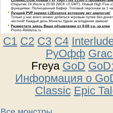
L2NAME.COM Новый PVP High Five x1500 с продвинуты
Открытие 24 Июля в 20:00 (МСК +3 GMT). Новый High Five 
функциями. Полноценный бафер. Топовый персонаж за 1 ча
Лучший PVP сервер L2Essence которому нет аналогов!
Только у нас всего можно добиться игровым путем без донат
честной! Каждый день Монеты Удачи за владение замком!
Разместите здесь Ваше объявление от 9,69 у.е. за клик
Promo-Reklama.ru
C1
C2
C3
C4
Interlud
РуОфф
Graci
Freya
GoD
GoD:
Информация о GoD
Classic
Epic Ta
Все монстры