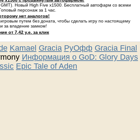
ve x1500 с продвинутым автофармом!
 GMT). Новый High Five x1500. Бесплатный автофарм со всеми
оповый персонаж за 1 час.
оторому нет аналогов!
 игровым путем без доната, чтобы сделать игру по настоящему
и за владение замком!
е от 7,42 у.е. за клик
ude
Kamael
Gracia
РуОфф
Gracia Final
rmony
Информация о GoD: Glory Days
ssic
Epic Tale of Aden