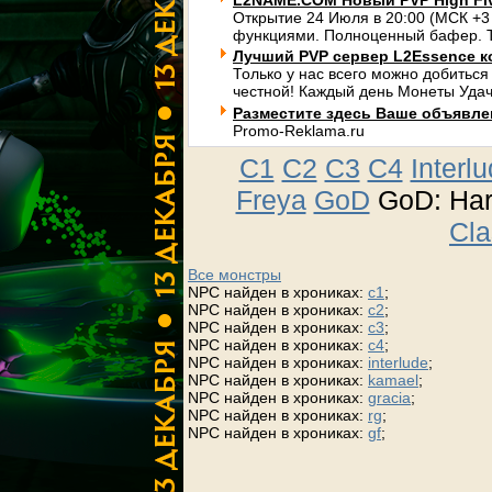
L2NAME.COM Новый PVP High Fi
Открытие 24 Июля в 20:00 (МСК +3
функциями. Полноценный бафер. Т
Лучший PVP сервер L2Essence к
Только у нас всего можно добиться
честной! Каждый день Монеты Удач
Разместите здесь Ваше объявлени
Promo-Reklama.ru
C1
C2
C3
C4
Interl
Freya
GoD
GoD: Ha
Cla
Все монстры
NPC найден в хрониках:
c1
;
NPC найден в хрониках:
c2
;
NPC найден в хрониках:
c3
;
NPC найден в хрониках:
c4
;
NPC найден в хрониках:
interlude
;
NPC найден в хрониках:
kamael
;
NPC найден в хрониках:
gracia
;
NPC найден в хрониках:
rg
;
NPC найден в хрониках:
gf
;