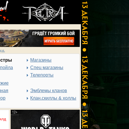
у.е.
нстры
Магазины
спойла
Спец магазины
Телепорты
ужие
чная
Эмблемы кланов
тор
Клан.скиллы & холлы
илд