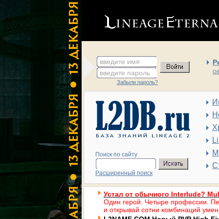
введите имя
Р
введите пароль
Об
Забыли пароль?
И
Н
Х
L
М
Поиск по сайту
С
Расширенный поиск
Устал от обычного Interlude? Mul
Один герой. Четыре профессии. Пе
и открывай сотни комбинаций умен