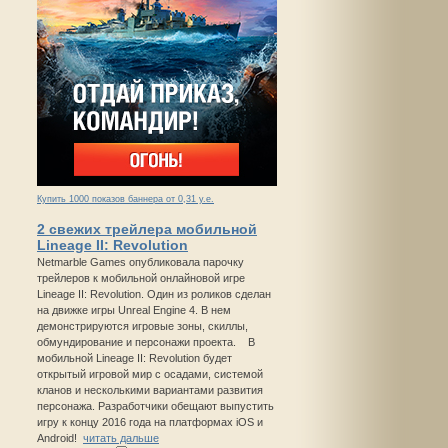
Купить 1000 показов баннера от 0,31 у.е.
2 свежих трейлера мобильной
Lineage II: Revolution
Netmarble Games опубликовала парочку
трейлеров к мобильной онлайновой игре
Lineage II: Revolution. Один из роликов сделан
на движке игры Unreal Engine 4. В нем
демонстрируются игровые зоны, скиллы,
обмундирование и персонажи проекта. В
мобильной Lineage II: Revolution будет
открытый игровой мир с осадами, системой
кланов и несколькими вариантами развития
персонажа. Разработчики обещают выпустить
игру к концу 2016 года на платформах iOS и
Android!
читать дальше