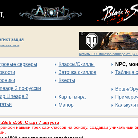
егистрация
ратная связь
Купить 1000 показов баннера от 0,41 
гровые серверы
Классы/Скиллы
NPC, мо
овости
Заточка скиллов
Таблица 
роники
Квесты
ineage 2 по-русски
Вещи/Ор
ир Lineage 2
Карты мира
Примеро
татьи
Манор
Калькуля
tiSub x550. Старт 7 августа
реноси навыки трёх саб-классов на основу, создавай уникальный б
ий.