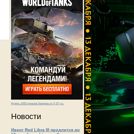
Купить 1000 показов баннера от 0,25 у.е.
Новости
Ивент Red Libra III продлится до