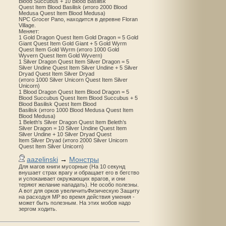
Blood Succubus + 10 Blood Basilisk
Quest Item Blood Basilisk (итого 2000 Blood
Medusa Quest Item Blood Medusa)
NPC Grocer Pano, находится в деревне Floran
Village.
Меняет:
1 Gold Dragon Quest Item Gold Dragon = 5 Gold
Giant Quest Item Gold Giant + 5 Gold Wyrm
Quest Item Gold Wyrm (итого 1000 Gold
Wyvern Quest Item Gold Wyvern)
1 Silver Dragon Quest Item Silver Dragon = 5
Silver Undine Quest Item Silver Undine + 5 Silver
Dryad Quest Item Silver Dryad
(итого 1000 Silver Unicorn Quest Item Silver
Unicorn)
1 Blood Dragon Quest Item Blood Dragon = 5
Blood Succubus Quest Item Blood Succubus + 5
Blood Basilisk Quest Item Blood
Basilisk (итого 1000 Blood Medusa Quest Item
Blood Medusa)
1 Beleth's Silver Dragon Quest Item Beleth’s
Silver Dragon = 10 Silver Undine Quest Item
Silver Undine + 10 Silver Dryad Quest
Item Silver Dryad (итого 2000 Silver Unicorn
Quest Item Silver Unicorn)
aazelinski
→
Монстры
Для магов книги мусорные (На 10 секунд
внушает страх врагу и обращает его в бегство
и успокаивает окружающих врагов, и они
теряют желание нападать). Не особо полезны.
А вот для орков увеличитьФизическую Защиту
на расходуя MP во время действия умения -
может быть полезным. На этих мобов надо
зергом ходить.