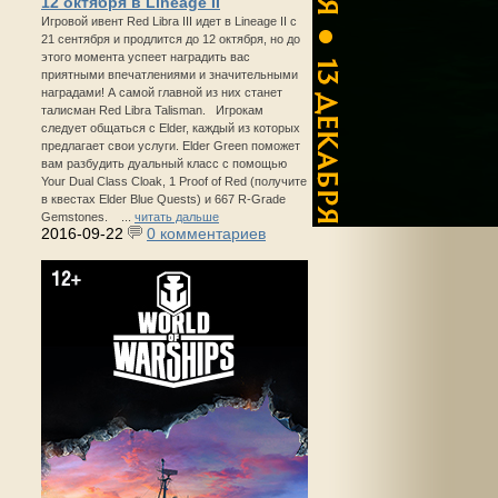
12 октября в Lineage II
Игровой ивент Red Libra III идет в Lineage II с
21 сентября и продлится до 12 октября, но до
этого момента успеет наградить вас
приятными впечатлениями и значительными
наградами! А самой главной из них станет
талисман Red Libra Talisman. Игрокам
следует общаться с Elder, каждый из которых
предлагает свои услуги. Elder Green поможет
вам разбудить дуальный класс с помощью
Your Dual Class Cloak, 1 Proof of Red (получите
в квестах Elder Blue Quests) и 667 R-Grade
Gemstones. ...
читать дальше
2016-09-22
0 комментариев