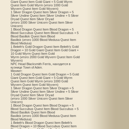
Giant Quest Item Gold Giant + 5 Gold Wyrm
Quest Item Gold Wyrm (итого 1000 Gold
Wyvern Quest Item Gold Wyvern)
1 Silver Dragon Quest Item Silver Dragon = 5
Silver Undine Quest Item Silver Undine + 5 Silver
Dryad Quest Item Silver Dryad
(итого 1000 Silver Unicorn Quest Item Silver
Unicorn)
1 Blood Dragon Quest Item Blood Dragon = 5
Blood Succubus Quest Item Blood Succubus + 5
Blood Basilisk Quest Item Blood
Basilisk (итого 1000 Blood Medusa Quest Item
Blood Medusa)
1 Beleth's Gold Dragon Quest Item Beleth’s Gold
Dragon = 10 Gold Giant Quest Item Gold Giant +
10 Gold Wyrm Quest Item Gold
Wyrm (итого 2000 Gold Wyvern Quest Item Gold
Wyvern)
NPC Head Blacksmith Ferris, находится в
кузнице Town of Aden.
Меняет:
1 Gold Dragon Quest Item Gold Dragon = 5 Gold
Giant Quest Item Gold Giant + 5 Gold Wyrm
Quest Item Gold Wyrm (итого 1000 Gold
Wyvern Quest Item Gold Wyvern)
1 Silver Dragon Quest Item Silver Dragon = 5
Silver Undine Quest Item Silver Undine + 5 Silver
Dryad Quest Item Silver Dryad
(итого 1000 Silver Unicorn Quest Item Silver
Unicorn)
1 Blood Dragon Quest Item Blood Dragon = 5
Blood Succubus Quest Item Blood Succubus + 5
Blood Basilisk Quest Item Blood
Basilisk (итого 1000 Blood Medusa Quest Item
Blood Medusa)
1 Beleth's Blood Dragon Quest Item Beleth’s
Blood Dragon = 10 Blood Succubus Quest Item