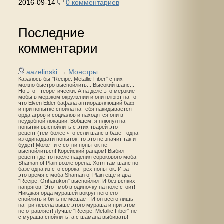
2016-09-14
0 комментариев
Последние
комментарии
aazelinski
→
Монстры
Казалось бы "Recipe: Metallic Fiber" с них
можно быстро выспойлить... Высокий шанс...
Но это - теоретически. А на деле это мерзкие
мобы в мерзком окружении и они плюют на то
что Elven Elder бафала антиоравляющий баф
и при попытке спойла на тебя накидывается
орда агров и социалов и находятся они в
неудобной локации. Вобщем, я плюнул на
попытки выспойлить с этих тварей этот
рецепт (тем более что если шанс в базе - одна
из одинадцати попыток, то это не значит так и
будет! Может и с сотни попыток не
выспойлиться! Корейский рандом! Выбил
рецепт где-то после падения сорокового моба
Shaman of Plain возле орена. Хотя там шанс по
базе одна из сто сорока трёх попыток. И за
это время с моба Shaman of Plain ещё и два
"Recipe: Oriharukon" выспойлил! И без всяких
напрягов! Этот моб в одиночку на поле стоит!
Никакая орда мурашей вокруг него его
спойлить и бить не мешает! И он всего лишь
на три левела выше этого мураша и при этом
не отравляет! Лучше "Recipe: Metallic Fiber" не
с мураша спойлить, а с шамана выбивать!