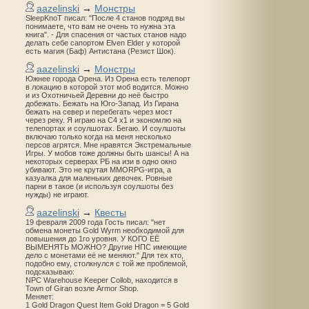
aazelinski
→
Монстры
SleepKnoT писал: "После 4 станов подряд вы
понимаете, что вам не очень то нужна эта
книга". - Для спасения от частых станов надо
делать себе сапортом Elven Elder у которой
есть магия (Баф) Антистана (Резист Шок).
aazelinski
→
Монстры
Южнее города Орена. Из Орена есть телепорт
в локацию в которой этот моб водится. Можно
и из Охотничьей Деревни до неё быстро
добежать. Бежать на Юго-Запад. Из Гирана
бежать на север и перебегать через мост
через реку. Я играю на С4 х1 и экономлю на
телепортах и соулшотах. Бегаю. И соулшоты
включаю только когда на меня несколько
персов агрятся. Мне нравятся Экстремальные
Игры. У мобов тоже должны быть шансы! А на
некоторых серверах РБ на изи в одно окно
убивают. Это не крутая MMORPG-игра, а
казуалка для маленьких девочек. Ровные
парни в такое (и используя соулшоты без
нужды) не играют.
aazelinski
→
Квесты
19 февраля 2009 года Гость писал: "нет
обмена монеты Gold Wyrm необходимой для
повышения до 1го уровня. У КОГО ЕЁ
ВЫМЕНЯТЬ МОЖНО? Другие НПС имеющие
дело с монетами её не меняют." Для тех кто,
подобно ему, столкнулся с той же проблемой,
подсказываю:
NPC Warehouse Keeper Collob, находится в
Town of Giran возле Armor Shop.
Меняет:
1 Gold Dragon Quest Item Gold Dragon = 5 Gold