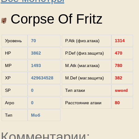
Corpse Of Fritz
Уровень
70
P.Atk (физ.атака)
1314
HP
3862
P.Def (физ.защита)
470
MP
1493
M.Atk (маг.атака)
780
XP
429634528
M.Def (маг.защита)
382
SP
0
Тип атаки
sword
Агро
0
Расстояние атаки
80
Тип
Моб
Комментарии: