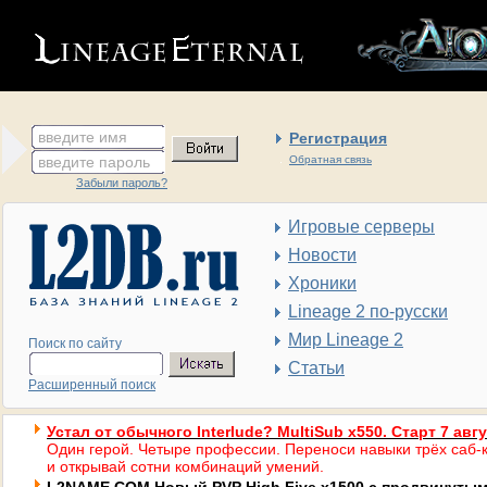
введите имя
Регистрация
введите пароль
Обратная связь
Забыли пароль?
Игровые серверы
Новости
Хроники
Lineage 2 по-русски
Мир Lineage 2
Поиск по сайту
Статьи
Расширенный поиск
Устал от обычного Interlude? MultiSub x550. Старт 7 авг
Один герой. Четыре профессии. Переноси навыки трёх саб-к
и открывай сотни комбинаций умений.