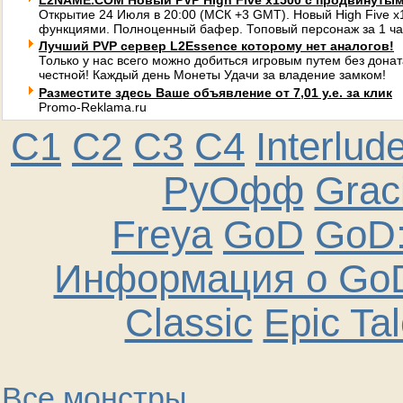
L2NAME.COM Новый PVP High Five x1500 с продвинуты
Открытие 24 Июля в 20:00 (МСК +3 GMT). Новый High Five 
функциями. Полноценный бафер. Топовый персонаж за 1 ча
Лучший PVP сервер L2Essence которому нет аналогов!
Только у нас всего можно добиться игровым путем без донат
честной! Каждый день Монеты Удачи за владение замком!
Разместите здесь Ваше объявление от 7,01 у.е. за клик
Promo-Reklama.ru
C1
C2
C3
C4
Interlud
РуОфф
Graci
Freya
GoD
GoD:
Информация о GoD
Classic
Epic Ta
Все монстры