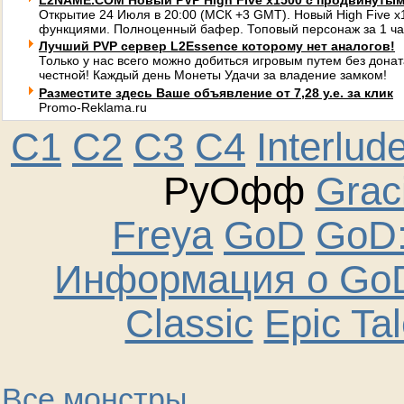
L2NAME.COM Новый PVP High Five x1500 с продвинуты
Открытие 24 Июля в 20:00 (МСК +3 GMT). Новый High Five 
функциями. Полноценный бафер. Топовый персонаж за 1 ча
Лучший PVP сервер L2Essence которому нет аналогов!
Только у нас всего можно добиться игровым путем без донат
честной! Каждый день Монеты Удачи за владение замком!
Разместите здесь Ваше объявление от 7,28 у.е. за клик
Promo-Reklama.ru
C1
C2
C3
C4
Interlud
РуОфф
Graci
Freya
GoD
GoD:
Информация о GoD
Classic
Epic Ta
Все монстры