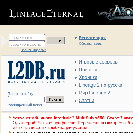
введите имя
Регистрация
введите пароль
Обратная связь
Забыли пароль?
Игровые серверы
Новости
Хроники
Lineage 2 по-русски
Мир Lineage 2
Поиск по сайту
Статьи
Расширенный поиск
Устал от обычного Interlude? MultiSub x550. Старт 7 авг
Один герой. Четыре профессии. Переноси навыки трёх саб-к
и открывай сотни комбинаций умений.