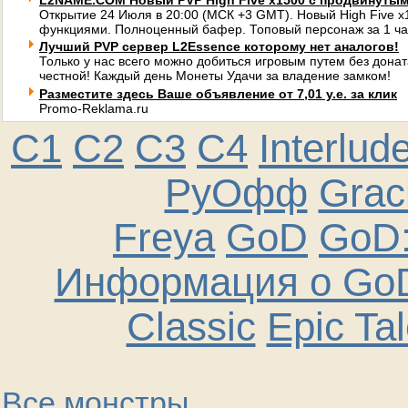
L2NAME.COM Новый PVP High Five x1500 с продвинуты
Открытие 24 Июля в 20:00 (МСК +3 GMT). Новый High Five 
функциями. Полноценный бафер. Топовый персонаж за 1 ча
Лучший PVP сервер L2Essence которому нет аналогов!
Только у нас всего можно добиться игровым путем без донат
честной! Каждый день Монеты Удачи за владение замком!
Разместите здесь Ваше объявление от 7,01 у.е. за клик
Promo-Reklama.ru
C1
C2
C3
C4
Interlud
РуОфф
Graci
Freya
GoD
GoD:
Информация о GoD
Classic
Epic Ta
Все монстры