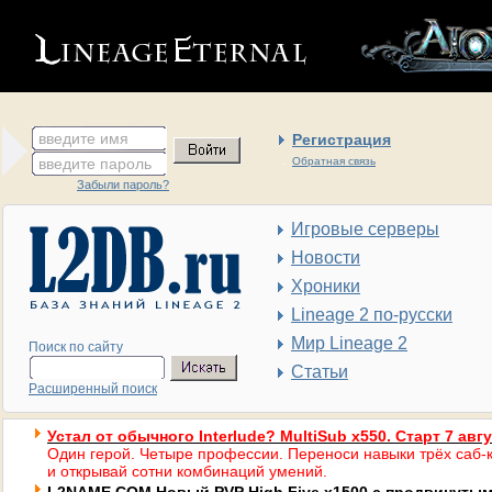
введите имя
Регистрация
введите пароль
Обратная связь
Забыли пароль?
Игровые серверы
Новости
Хроники
Lineage 2 по-русски
Мир Lineage 2
Поиск по сайту
Статьи
Расширенный поиск
Устал от обычного Interlude? MultiSub x550. Старт 7 авг
Один герой. Четыре профессии. Переноси навыки трёх саб-к
и открывай сотни комбинаций умений.