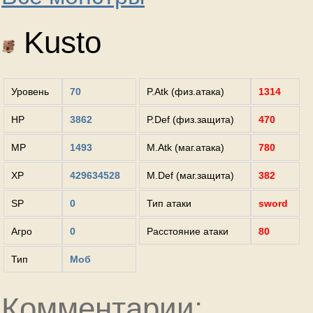
Kusto
Уровень
70
P.Atk (физ.атака)
1314
HP
3862
P.Def (физ.защита)
470
MP
1493
M.Atk (маг.атака)
780
XP
429634528
M.Def (маг.защита)
382
SP
0
Тип атаки
sword
Агро
0
Расстояние атаки
80
Тип
Моб
Комментарии: