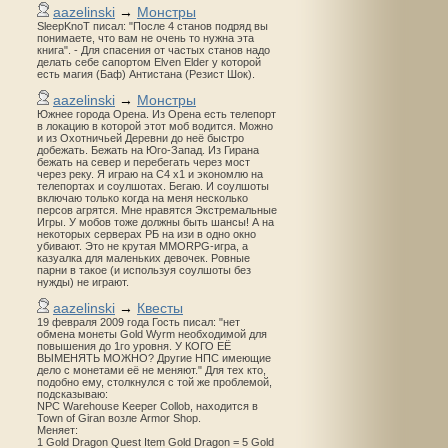
aazelinski
→
Монстры
SleepKnoT писал: "После 4 станов подряд вы
понимаете, что вам не очень то нужна эта
книга". - Для спасения от частых станов надо
делать себе сапортом Elven Elder у которой
есть магия (Баф) Антистана (Резист Шок).
aazelinski
→
Монстры
Южнее города Орена. Из Орена есть телепорт
в локацию в которой этот моб водится. Можно
и из Охотничьей Деревни до неё быстро
добежать. Бежать на Юго-Запад. Из Гирана
бежать на север и перебегать через мост
через реку. Я играю на С4 х1 и экономлю на
телепортах и соулшотах. Бегаю. И соулшоты
включаю только когда на меня несколько
персов агрятся. Мне нравятся Экстремальные
Игры. У мобов тоже должны быть шансы! А на
некоторых серверах РБ на изи в одно окно
убивают. Это не крутая MMORPG-игра, а
казуалка для маленьких девочек. Ровные
парни в такое (и используя соулшоты без
нужды) не играют.
aazelinski
→
Квесты
19 февраля 2009 года Гость писал: "нет
обмена монеты Gold Wyrm необходимой для
повышения до 1го уровня. У КОГО ЕЁ
ВЫМЕНЯТЬ МОЖНО? Другие НПС имеющие
дело с монетами её не меняют." Для тех кто,
подобно ему, столкнулся с той же проблемой,
подсказываю:
NPC Warehouse Keeper Collob, находится в
Town of Giran возле Armor Shop.
Меняет:
1 Gold Dragon Quest Item Gold Dragon = 5 Gold