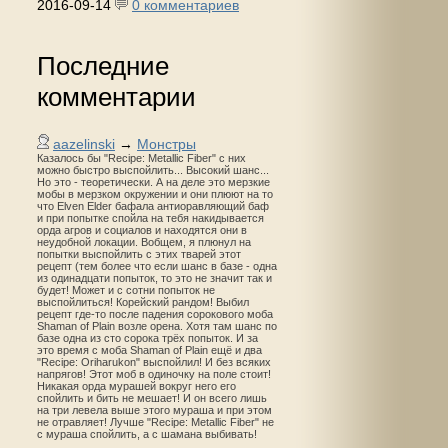
2016-09-14
0 комментариев
Последние
комментарии
aazelinski
→
Монстры
Казалось бы "Recipe: Metallic Fiber" с них
можно быстро выспойлить... Высокий шанс...
Но это - теоретически. А на деле это мерзкие
мобы в мерзком окружении и они плюют на то
что Elven Elder бафала антиоравляющий баф
и при попытке спойла на тебя накидывается
орда агров и социалов и находятся они в
неудобной локации. Вобщем, я плюнул на
попытки выспойлить с этих тварей этот
рецепт (тем более что если шанс в базе - одна
из одинадцати попыток, то это не значит так и
будет! Может и с сотни попыток не
выспойлиться! Корейский рандом! Выбил
рецепт где-то после падения сорокового моба
Shaman of Plain возле орена. Хотя там шанс по
базе одна из сто сорока трёх попыток. И за
это время с моба Shaman of Plain ещё и два
"Recipe: Oriharukon" выспойлил! И без всяких
напрягов! Этот моб в одиночку на поле стоит!
Никакая орда мурашей вокруг него его
спойлить и бить не мешает! И он всего лишь
на три левела выше этого мураша и при этом
не отравляет! Лучше "Recipe: Metallic Fiber" не
с мураша спойлить, а с шамана выбивать!