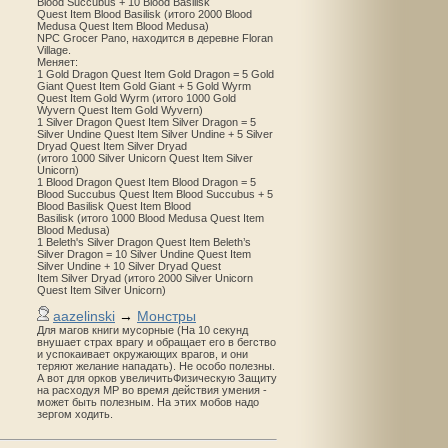
Blood Succubus + 10 Blood Basilisk
Quest Item Blood Basilisk (итого 2000 Blood
Medusa Quest Item Blood Medusa)
NPC Grocer Pano, находится в деревне Floran
Village.
Меняет:
1 Gold Dragon Quest Item Gold Dragon = 5 Gold
Giant Quest Item Gold Giant + 5 Gold Wyrm
Quest Item Gold Wyrm (итого 1000 Gold
Wyvern Quest Item Gold Wyvern)
1 Silver Dragon Quest Item Silver Dragon = 5
Silver Undine Quest Item Silver Undine + 5 Silver
Dryad Quest Item Silver Dryad
(итого 1000 Silver Unicorn Quest Item Silver
Unicorn)
1 Blood Dragon Quest Item Blood Dragon = 5
Blood Succubus Quest Item Blood Succubus + 5
Blood Basilisk Quest Item Blood
Basilisk (итого 1000 Blood Medusa Quest Item
Blood Medusa)
1 Beleth's Silver Dragon Quest Item Beleth’s
Silver Dragon = 10 Silver Undine Quest Item
Silver Undine + 10 Silver Dryad Quest
Item Silver Dryad (итого 2000 Silver Unicorn
Quest Item Silver Unicorn)
aazelinski
→
Монстры
Для магов книги мусорные (На 10 секунд
внушает страх врагу и обращает его в бегство
и успокаивает окружающих врагов, и они
теряют желание нападать). Не особо полезны.
А вот для орков увеличитьФизическую Защиту
на расходуя MP во время действия умения -
может быть полезным. На этих мобов надо
зергом ходить.