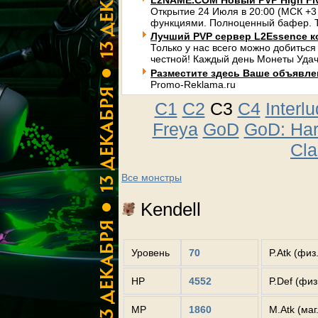
L2NAME.COM Новый PVP High Fi
Открытие 24 Июля в 20:00 (МСК +3
функциями. Полноценный бафер. Т
Лучший PVP сервер L2Essence к
Только у нас всего можно добиться
честной! Каждый день Монеты Удач
Разместите здесь Ваше объявлени
Promo-Reklama.ru
C1
C2
C3
C4
Interl
Freya
GoD
GoD: Ha
Cla
Все монстры
Kendell
Уровень
70
P.Atk (физ
HP
4552
P.Def (фи
MP
1860
M.Atk (маг