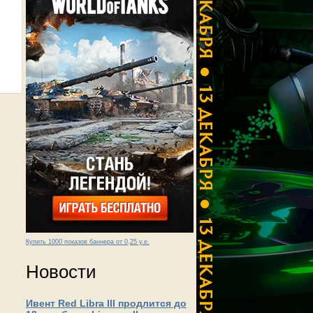
Купить 1000 показов баннера от 0,25 у.е.
Новости
Ивент Red Libra III продлится до