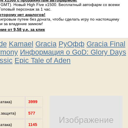
ve x1500 с продвинутым автофармом!
 GMT). Новый High Five x1500. Бесплатный автофарм со всеми
оповый персонаж за 1 час.
оторому нет аналогов!
 игровым путем без доната, чтобы сделать игру по настоящему
и за владение замком!
е от 9,58 у.е. за клик
ude
Kamael
Gracia
РуОфф
Gracia Final
rmony
Информация о GoD: Glory Days
ssic
Epic Tale of Aden
.атака)
3999
з.защита)
577
Изображение
.атака)
1145