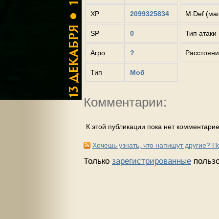
XP
2099325834
M.Def (ма
SP
0
Тип атаки
Агро
?
Расстояни
Тип
Моб
Комментарии:
К этой публикации пока нет комментарие
Хочешь узнать, что напишут другие? 
Только
зарегистрированные
пользо