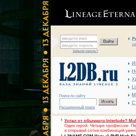
введите имя
Р
введите пароль
Об
Забыли пароль?
И
Н
Х
L
М
Поиск по сайту
С
Расширенный поиск
Устал от обычного Interlude? Mul
Один герой. Четыре профессии. Пе
и открывай сотни комбинаций умен