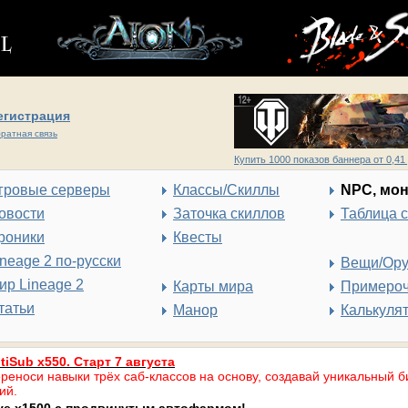
егистрация
ратная связь
Купить 1000 показов баннера от 0,41 
гровые серверы
Классы/Скиллы
NPC, мо
овости
Заточка скиллов
Таблица 
роники
Квесты
ineage 2 по-русски
Вещи/Ор
ир Lineage 2
Карты мира
Примеро
татьи
Манор
Калькуля
tiSub x550. Старт 7 августа
реноси навыки трёх саб-классов на основу, создавай уникальный б
ий.