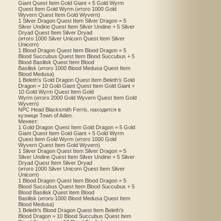
Giant Quest Item Gold Giant + 5 Gold Wyrm
Quest Item Gold Wyrm (итого 1000 Gold
Wyvern Quest Item Gold Wyvern)
1 Silver Dragon Quest Item Silver Dragon = 5
Silver Undine Quest Item Silver Undine + 5 Silver
Dryad Quest Item Silver Dryad
(итого 1000 Silver Unicorn Quest Item Silver
Unicorn)
1 Blood Dragon Quest Item Blood Dragon = 5
Blood Succubus Quest Item Blood Succubus + 5
Blood Basilisk Quest Item Blood
Basilisk (итого 1000 Blood Medusa Quest Item
Blood Medusa)
1 Beleth's Gold Dragon Quest Item Beleth’s Gold
Dragon = 10 Gold Giant Quest Item Gold Giant +
10 Gold Wyrm Quest Item Gold
Wyrm (итого 2000 Gold Wyvern Quest Item Gold
Wyvern)
NPC Head Blacksmith Ferris, находится в
кузнице Town of Aden.
Меняет:
1 Gold Dragon Quest Item Gold Dragon = 5 Gold
Giant Quest Item Gold Giant + 5 Gold Wyrm
Quest Item Gold Wyrm (итого 1000 Gold
Wyvern Quest Item Gold Wyvern)
1 Silver Dragon Quest Item Silver Dragon = 5
Silver Undine Quest Item Silver Undine + 5 Silver
Dryad Quest Item Silver Dryad
(итого 1000 Silver Unicorn Quest Item Silver
Unicorn)
1 Blood Dragon Quest Item Blood Dragon = 5
Blood Succubus Quest Item Blood Succubus + 5
Blood Basilisk Quest Item Blood
Basilisk (итого 1000 Blood Medusa Quest Item
Blood Medusa)
1 Beleth's Blood Dragon Quest Item Beleth’s
Blood Dragon = 10 Blood Succubus Quest Item