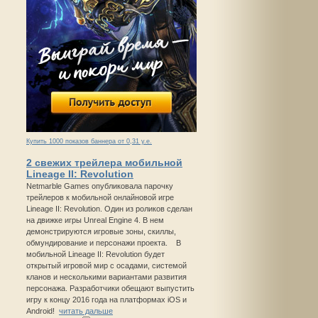
Купить 1000 показов баннера от 0,31 у.е.
2 свежих трейлера мобильной
Lineage II: Revolution
Netmarble Games опубликовала парочку
трейлеров к мобильной онлайновой игре
Lineage II: Revolution. Один из роликов сделан
на движке игры Unreal Engine 4. В нем
демонстрируются игровые зоны, скиллы,
обмундирование и персонажи проекта. В
мобильной Lineage II: Revolution будет
открытый игровой мир с осадами, системой
кланов и несколькими вариантами развития
персонажа. Разработчики обещают выпустить
игру к концу 2016 года на платформах iOS и
Android!
читать дальше