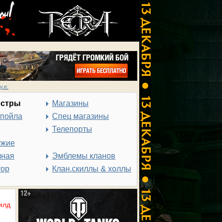
у.е.
нстры
Магазины
спойла
Спец магазины
Телепорты
ужие
чная
Эмблемы кланов
тор
Клан.скиллы & холлы
илд