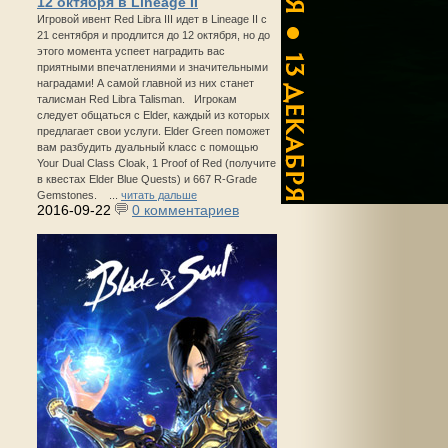
12 октября в Lineage II
Игровой ивент Red Libra III идет в Lineage II с
21 сентября и продлится до 12 октября, но до
этого момента успеет наградить вас
приятными впечатлениями и значительными
наградами! А самой главной из них станет
талисман Red Libra Talisman. Игрокам
следует общаться с Elder, каждый из которых
предлагает свои услуги. Elder Green поможет
вам разбудить дуальный класс с помощью
Your Dual Class Cloak, 1 Proof of Red (получите
в квестах Elder Blue Quests) и 667 R-Grade
Gemstones. ...
читать дальше
2016-09-22
0 комментариев