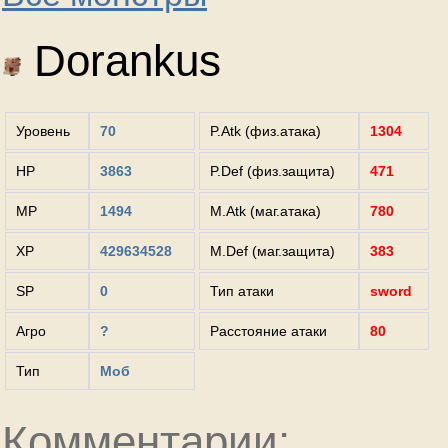
Dorankus
Уровень
70
P.Atk (физ.атака)
1304
HP
3863
P.Def (физ.защита)
471
MP
1494
M.Atk (маг.атака)
780
XP
429634528
M.Def (маг.защита)
383
SP
0
Тип атаки
sword
Агро
?
Расстояние атаки
80
Тип
Моб
Комментарии: