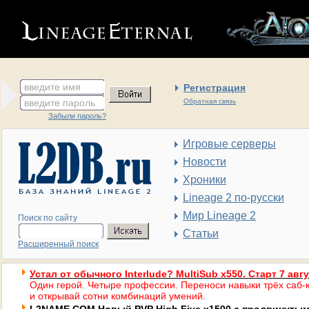
введите имя
Регистрация
введите пароль
Обратная связь
Забыли пароль?
Игровые серверы
Новости
Хроники
Lineage 2 по-русски
Мир Lineage 2
Поиск по сайту
Статьи
Расширенный поиск
Устал от обычного Interlude? MultiSub x550. Старт 7 авг
Один герой. Четыре профессии. Переноси навыки трёх саб-к
и открывай сотни комбинаций умений.