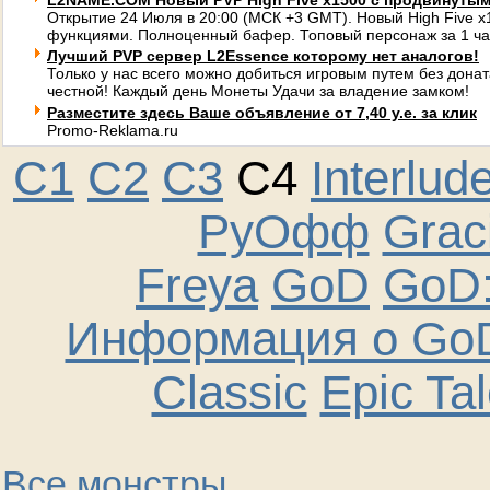
L2NAME.COM Новый PVP High Five x1500 с продвинуты
Открытие 24 Июля в 20:00 (МСК +3 GMT). Новый High Five 
функциями. Полноценный бафер. Топовый персонаж за 1 ча
Лучший PVP сервер L2Essence которому нет аналогов!
Только у нас всего можно добиться игровым путем без донат
честной! Каждый день Монеты Удачи за владение замком!
Разместите здесь Ваше объявление от 7,40 у.е. за клик
Promo-Reklama.ru
C1
C2
C3
C4
Interlud
РуОфф
Graci
Freya
GoD
GoD:
Информация о GoD
Classic
Epic Ta
Все монстры