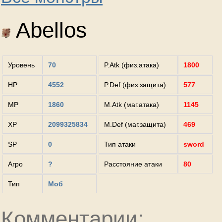
Abellos
Уровень
70
P.Atk (физ.атака)
1800
HP
4552
P.Def (физ.защита)
577
MP
1860
M.Atk (маг.атака)
1145
XP
2099325834
M.Def (маг.защита)
469
SP
0
Тип атаки
sword
Агро
?
Расстояние атаки
80
Тип
Моб
Комментарии: