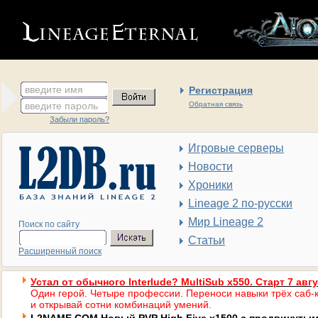
введите имя
Регистрация
введите пароль
Обратная связь
Забыли пароль?
Игровые серверы
Новости
Хроники
Lineage 2 по-русски
Мир Lineage 2
Поиск по сайту
Статьи
Расширенный поиск
Устал от обычного Interlude? MultiSub x550. Старт 7 авг
Один герой. Четыре профессии. Переноси навыки трёх саб-к
и открывай сотни комбинаций умений.