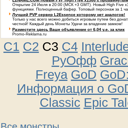
L2NAME.COM Новый PVP High Five x1500 с продвинуты
Открытие 24 Июля в 20:00 (МСК +3 GMT). Новый High Five 
функциями. Полноценный бафер. Топовый персонаж за 1 ча
Лучший PVP сервер L2Essence которому нет аналогов!
Только у нас всего можно добиться игровым путем без донат
честной! Каждый день Монеты Удачи за владение замком!
Разместите здесь Ваше объявление от 6,04 у.е. за клик
Promo-Reklama.ru
C1
C2
C3
C4
Interlud
РуОфф
Graci
Freya
GoD
GoD:
Информация о GoD
Classic
Epic Ta
Все монстры