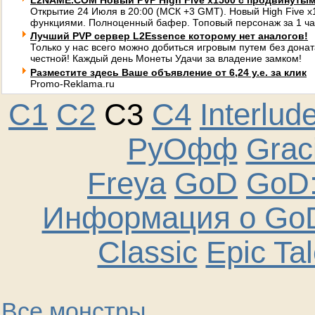
L2NAME.COM Новый PVP High Five x1500 с продвинуты
Открытие 24 Июля в 20:00 (МСК +3 GMT). Новый High Five 
функциями. Полноценный бафер. Топовый персонаж за 1 ча
Лучший PVP сервер L2Essence которому нет аналогов!
Только у нас всего можно добиться игровым путем без донат
честной! Каждый день Монеты Удачи за владение замком!
Разместите здесь Ваше объявление от 6,24 у.е. за клик
Promo-Reklama.ru
C1
C2
C3
C4
Interlud
РуОфф
Graci
Freya
GoD
GoD:
Информация о GoD
Classic
Epic Ta
Все монстры