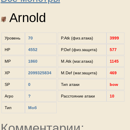
Arnold
Уровень
70
P.Atk (физ.атака)
3999
HP
4552
P.Def (физ.защита)
577
MP
1860
M.Atk (маг.атака)
1145
XP
2099325834
M.Def (маг.защита)
469
SP
0
Тип атаки
bow
Агро
?
Расстояние атаки
10
Тип
Моб
Комментарии: