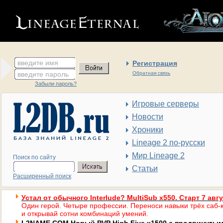
введите имя
Регистрация
введите пароль
Обратная связь
Забыли пароль?
Игровые серверы
Новости
Хроники
Lineage 2 по-русски
Мир Lineage 2
Поиск по сайту
Статьи
Расширенный поиск
Устал от обычного Interlude? MultiSub x550. Старт 7 авг
Один герой. Четыре профессии. Переноси навыки трёх саб-к
и открывай сотни комбинаций умений.