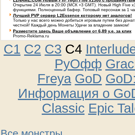
L2NAME.COM Новый PVP High Five x1500 с продвинуты
Открытие 24 Июля в 20:00 (МСК +3 GMT). Новый High Five 
функциями. Полноценный бафер. Топовый персонаж за 1 ча
Лучший PVP сервер L2Essence которому нет аналогов!
Только у нас всего можно добиться игровым путем без донат
честной! Каждый день Монеты Удачи за владение замком!
Разместите здесь Ваше объявление от 6,89 у.е. за клик
Promo-Reklama.ru
C1
C2
C3
C4
Interlud
РуОфф
Graci
Freya
GoD
GoD:
Информация о GoD
Classic
Epic Ta
Все монстры