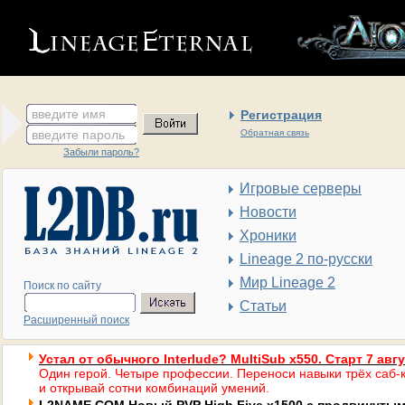
введите имя
Регистрация
введите пароль
Обратная связь
Забыли пароль?
Игровые серверы
Новости
Хроники
Lineage 2 по-русски
Мир Lineage 2
Поиск по сайту
Статьи
Расширенный поиск
Устал от обычного Interlude? MultiSub x550. Старт 7 авг
Один герой. Четыре профессии. Переноси навыки трёх саб-к
и открывай сотни комбинаций умений.