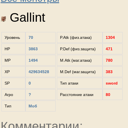
Gallint
Уровень
70
P.Atk (физ.атака)
1304
HP
3863
P.Def (физ.защита)
471
MP
1494
M.Atk (маг.атака)
780
XP
429634528
M.Def (маг.защита)
383
SP
0
Тип атаки
sword
Агро
?
Расстояние атаки
80
Тип
Моб
Комментарии: