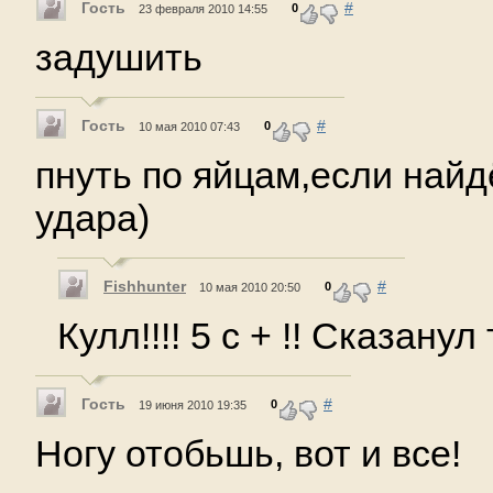
Гость
#
0
23 февраля 2010 14:55
задушить
Гость
#
0
10 мая 2010 07:43
пнуть по яйцам,если найд
удара)
Fishhunter
#
0
10 мая 2010 20:50
Кулл!!!! 5 с + !! Сказанул 
Гость
#
0
19 июня 2010 19:35
Ногу отобьшь, вот и все!