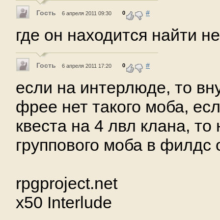
Гость
#
0
6 апреля 2011 09:30
где он находится найти не
Гость
#
0
6 апреля 2011 17:20
если на интерлюде, то вну
фрее нет такого моба, ес
квеста на 4 лвл клана, то
группового моба в филдс 
rpgproject.net
x50 Interlude