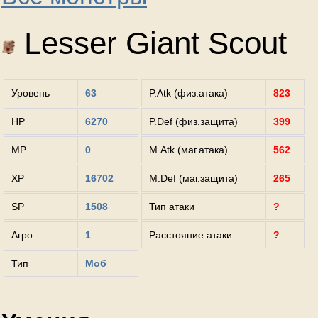
Lesser Giant Scout
Уровень
63
P.Atk (физ.атака)
823
HP
6270
P.Def (физ.защита)
399
MP
0
M.Atk (маг.атака)
562
XP
16702
M.Def (маг.защита)
265
SP
1508
Тип атаки
?
Агро
1
Расстояние атаки
?
Тип
Моб