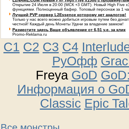
L2NAME.COM Новый PVP High Five x1500 с продвинуты
Открытие 24 Июля в 20:00 (МСК +3 GMT). Новый High Five 
функциями. Полноценный бафер. Топовый персонаж за 1 ча
Лучший PVP сервер L2Essence которому нет аналогов!
Только у нас всего можно добиться игровым путем без донат
честной! Каждый день Монеты Удачи за владение замком!
Разместите здесь Ваше объявление от 6,51 у.е. за клик
Promo-Reklama.ru
C1
C2
C3
C4
Interlud
РуОфф
Graci
Freya
GoD
GoD:
Информация о GoD
Classic
Epic Ta
Все монстры