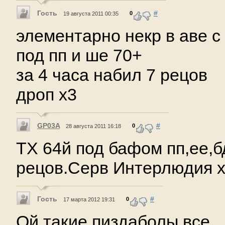
Гость
#
0
19 августа 2011 00:35
элементарно некр в аве с
под пп и ше 70+
за 4 часа набил 7 рецов
дроп х3
GP03A
#
0
28 августа 2011 16:18
ТХ 64й под бафом пп,ее,бд
рецов.Серв Интерлюдия 
Гость
#
0
17 марта 2012 19:31
Ой,такие пиздаболы все