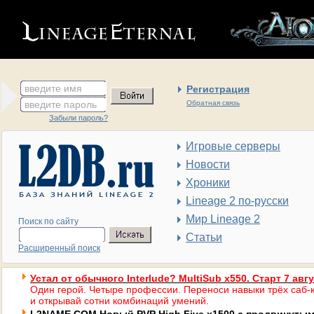
введите имя
Регистрация
введите пароль
Обратная связь
Забыли пароль?
Игровые серверы
Новости
Хроники
Lineage 2 по-русски
Мир Lineage 2
Поиск по сайту
Статьи
Расширенный поиск
Устал от обычного Interlude? MultiSub x550. Старт 7 авг
Один герой. Четыре профессии. Переноси навыки трёх саб-к
и открывай сотни комбинаций умений.