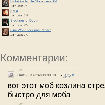
High-Grade Life Stone: level 64
1 шт, шанс ???
Enria
1 шт, шанс ???
Stockings of Doom
1 шт, шанс ???
Blue Wolf Stockings Pattern
1 шт, шанс ???
Комментарии:
Гость
#
0
14 октября 2009 08:00
вот этот моб козлина стр
быстро для моба