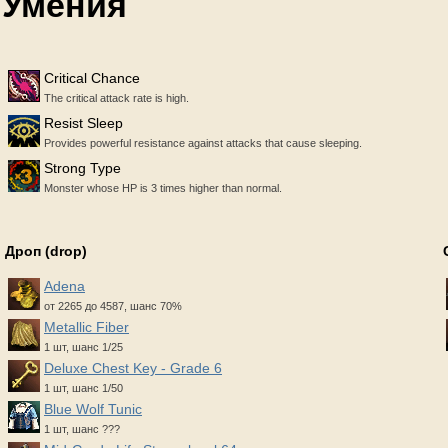
Умения
Critical Chance
The critical attack rate is high.
Resist Sleep
Provides powerful resistance against attacks that cause sleeping.
Strong Type
Monster whose HP is 3 times higher than normal.
Дроп (drop)
Adena
от 2265 до 4587, шанс 70%
Metallic Fiber
1 шт, шанс 1/25
Deluxe Chest Key - Grade 6
1 шт, шанс 1/50
Blue Wolf Tunic
1 шт, шанс ???