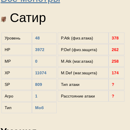
Сатир
Уровень
48
P.Atk (физ.атака)
378
HP
3972
P.Def (физ.защита)
262
MP
0
M.Atk (маг.атака)
258
XP
11074
M.Def (маг.защита)
174
SP
809
Тип атаки
?
Агро
1
Расстояние атаки
?
Тип
Моб