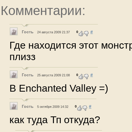
Комментарии:
Гость
#
0
24 августа 2009 21:37
Где находится этот монст
плизз
Гость
#
0
25 августа 2009 21:08
В Enchanted Valley =)
Гость
#
0
5 октября 2009 14:32
как туда Тп откуда?