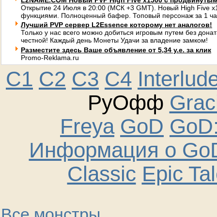
L2NAME.COM Новый PVP High Five x1500 с продвинуты
Открытие 24 Июля в 20:00 (МСК +3 GMT). Новый High Five 
функциями. Полноценный бафер. Топовый персонаж за 1 ча
Лучший PVP сервер L2Essence которому нет аналогов!
Только у нас всего можно добиться игровым путем без донат
честной! Каждый день Монеты Удачи за владение замком!
Разместите здесь Ваше объявление от 5,34 у.е. за клик
Promo-Reklama.ru
C1
C2
C3
C4
Interlud
РуОфф
Graci
Freya
GoD
GoD:
Информация о GoD
Classic
Epic Ta
Все монстры