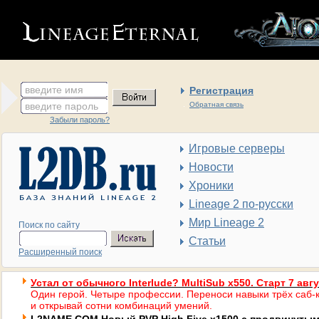
введите имя
Регистрация
введите пароль
Обратная связь
Забыли пароль?
Игровые серверы
Новости
Хроники
Lineage 2 по-русски
Мир Lineage 2
Поиск по сайту
Статьи
Расширенный поиск
Устал от обычного Interlude? MultiSub x550. Старт 7 авг
Один герой. Четыре профессии. Переноси навыки трёх саб-к
и открывай сотни комбинаций умений.