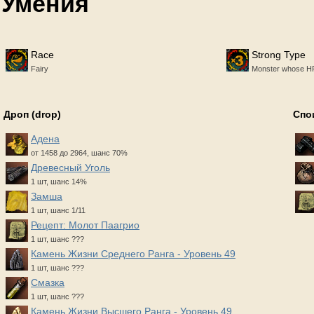
Умения
Race
Strong Type
Fairy
Monster whose HP 
Дроп (drop)
Спо
Адена
от 1458 до 2964, шанс 70%
Древесный Уголь
1 шт, шанс 14%
Замша
1 шт, шанс 1/11
Рецепт: Молот Паагрио
1 шт, шанс ???
Камень Жизни Среднего Ранга - Уровень 49
1 шт, шанс ???
Смазка
1 шт, шанс ???
Камень Жизни Высшего Ранга - Уровень 49