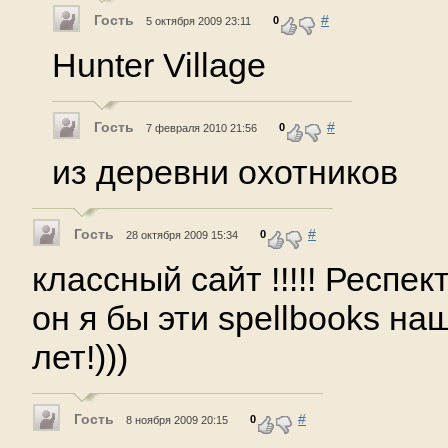
Гость
#
0
5 октября 2009 23:11
Hunter Village
Гость
#
0
7 февраля 2010 21:56
из деревни охотников
Гость
#
0
28 октября 2009 15:34
классный сайт !!!!! Респек
он я бы эти spellbooks на
лет!)))
Гость
#
0
8 ноября 2009 20:15