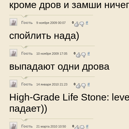
кроме дров и замши ничег
Гость
#
0
9 ноября 2009 00:07
спойлить нада)
Гость
#
0
10 ноября 2009 17:05
выпадают одни дрова
Гость
#
0
14 января 2010 21:23
High-Grade Life Stone: lev
падает))
Гость
#
0
21 марта 2010 10:50