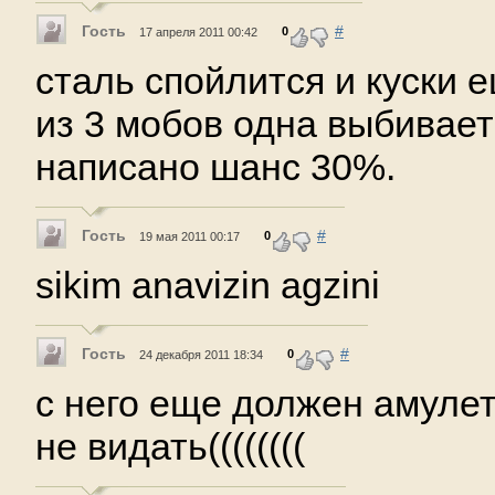
Гость
#
0
17 апреля 2011 00:42
сталь спойлится и куски е
из 3 мобов одна выбиваетс
написано шанс 30%.
Гость
#
0
19 мая 2011 00:17
sikim anavizin agzini
Гость
#
0
24 декабря 2011 18:34
с него еще должен амулет 
не видать((((((((