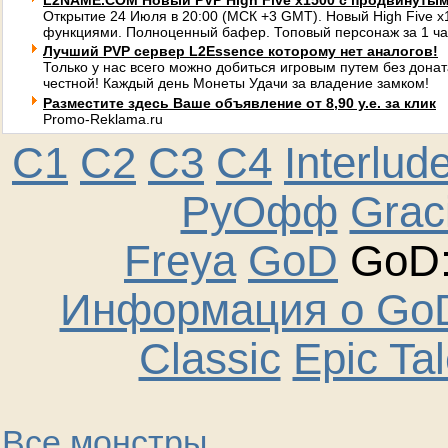
L2NAME.COM Новый PVP High Five x1500 с продвинуты
Открытие 24 Июля в 20:00 (МСК +3 GMT). Новый High Five 
функциями. Полноценный бафер. Топовый персонаж за 1 ча
Лучший PVP сервер L2Essence которому нет аналогов!
Только у нас всего можно добиться игровым путем без донат
честной! Каждый день Монеты Удачи за владение замком!
Разместите здесь Ваше объявление от 8,90 у.е. за клик
Promo-Reklama.ru
C1
C2
C3
C4
Interlud
РуОфф
Graci
Freya
GoD
GoD:
Информация о GoD
Classic
Epic Ta
Все монстры