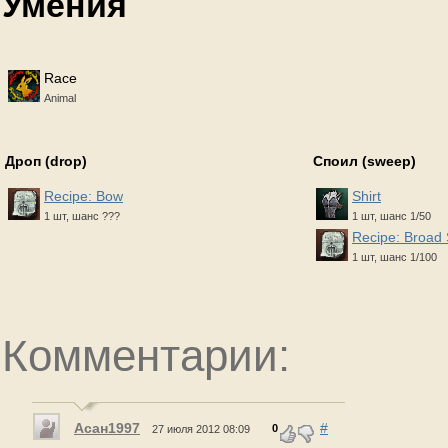
Умения
Race
Animal
Дроп (drop)
Споил (sweep)
Recipe: Bow
Shirt
1 шт, шанс ???
1 шт, шанс 1/50
Recipe: Broad
1 шт, шанс 1/100
Комментарии:
Асан1997
#
0
27 июля 2012 08:09