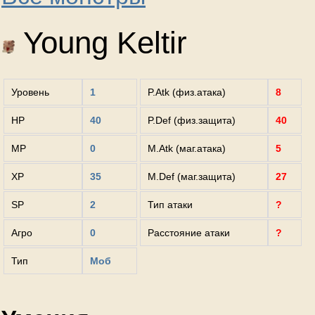
Young Keltir
Уровень
1
P.Atk (физ.атака)
8
HP
40
P.Def (физ.защита)
40
MP
0
M.Atk (маг.атака)
5
XP
35
M.Def (маг.защита)
27
SP
2
Тип атаки
?
Агро
0
Расстояние атаки
?
Тип
Моб