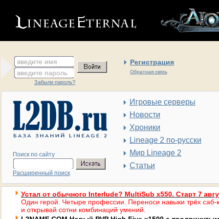
введите имя
Регистрация
введите пароль
Обратная связь
Забыли пароль?
Игровые серверы
Новости
Хроники
Lineage 2 по-русски
Мир Lineage 2
Поиск по сайту
Статьи
Расширенный поиск
Устал от обычного Interlude? MultiSub x550. Старт 7 авг
Один герой. Четыре профессии. Переноси навыки трёх саб-к
и открывай сотни комбинаций умений.