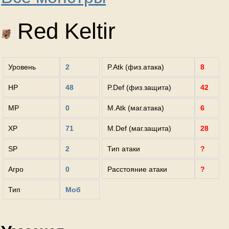
Red Keltir
Уровень
2
P.Atk (физ.атака)
8
HP
48
P.Def (физ.защита)
42
MP
0
M.Atk (маг.атака)
6
XP
71
M.Def (маг.защита)
28
SP
2
Тип атаки
?
Агро
0
Расстояние атаки
?
Тип
Моб