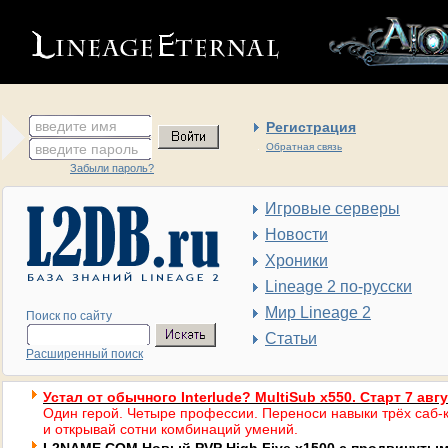
введите имя
Регистрация
введите пароль
Обратная связь
Забыли пароль?
Игровые серверы
Новости
Хроники
Lineage 2 по-русски
Мир Lineage 2
Поиск по сайту
Статьи
Расширенный поиск
Устал от обычного Interlude? MultiSub x550. Старт 7 авг
Один герой. Четыре профессии. Переноси навыки трёх саб-к
и открывай сотни комбинаций умений.