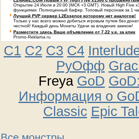
L2NAME.COM Новый PVP High Five x1500 с продвинуты
Открытие 24 Июля в 20:00 (МСК +3 GMT). Новый High Five 
функциями. Полноценный бафер. Топовый персонаж за 1 ча
Лучший PVP сервер L2Essence которому нет аналогов!
Только у нас всего можно добиться игровым путем без донат
честной! Каждый день Монеты Удачи за владение замком!
Разместите здесь Ваше объявление от 7,22 у.е. за клик
Promo-Reklama.ru
C1
C2
C3
C4
Interlud
РуОфф
Graci
Freya
GoD
GoD:
Информация о GoD
Classic
Epic Ta
Все монстры