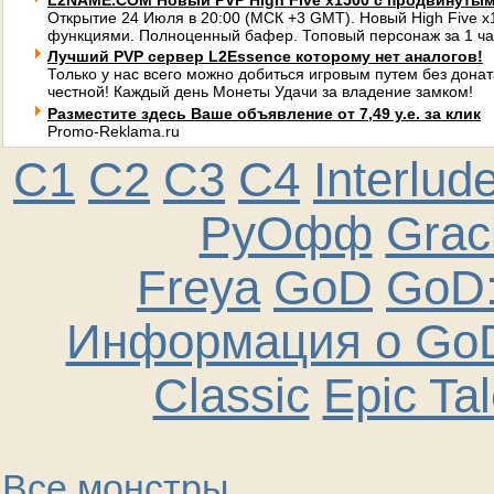
L2NAME.COM Новый PVP High Five x1500 с продвинуты
Открытие 24 Июля в 20:00 (МСК +3 GMT). Новый High Five 
функциями. Полноценный бафер. Топовый персонаж за 1 ча
Лучший PVP сервер L2Essence которому нет аналогов!
Только у нас всего можно добиться игровым путем без донат
честной! Каждый день Монеты Удачи за владение замком!
Разместите здесь Ваше объявление от 7,49 у.е. за клик
Promo-Reklama.ru
C1
C2
C3
C4
Interlud
РуОфф
Graci
Freya
GoD
GoD:
Информация о GoD
Classic
Epic Ta
Все монстры