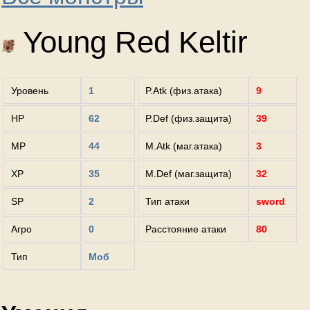
Young Red Keltir
Уровень
1
P.Atk (физ.атака)
9
HP
62
P.Def (физ.защита)
39
MP
44
M.Atk (маг.атака)
3
XP
35
M.Def (маг.защита)
32
SP
2
Тип атаки
sword
Агро
0
Расстояние атаки
80
Тип
Моб