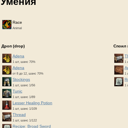
Умения
Race
Animal
Дроп (drop)
Споил 
Adena
T
1 шт, шанс 70%
1 
Adena
A
от 8 до 12, шанс 70%
1 
Stockings
R
1 шт, шанс 1/56
1 
Tunic
1 шт, шанс 1/89
Lesser Healing Potion
1 шт, шанс 1/109
Thread
1 шт, шанс 1/122
Recipe: Broad Sword