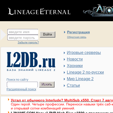
введите имя
Регистрация
введите пароль
Обратная связь
Забыли пароль?
Игровые серверы
Новости
Хроники
Lineage 2 по-русски
Мир Lineage 2
Поиск по сайту
Статьи
Расширенный поиск
Устал от обычного Interlude? MultiSub x550. Старт 7 авг
Один герой. Четыре профессии. Переноси навыки трёх саб-к
и открывай сотни комбинаций умений.