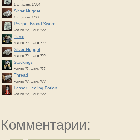
1 шт, шанс 1/304
Silver Nugget
1 шт, шанс 1/608
Recipe: Broad Sword
кол-во ??, шанс ???
Tunic
кол-во ??, шанс ???
Silver Nugget
кол-во ??, шанс ???
Stockings
кол-во ??, шанс ???
Thread
кол-во ??, шанс ???
Lesser Healing Potion
кол-во ??, шанс ???
Комментарии: