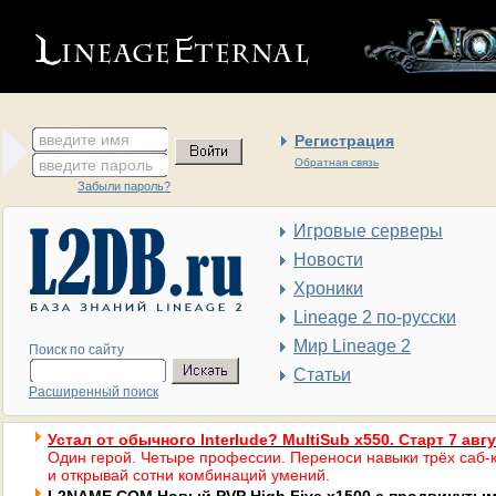
введите имя
Регистрация
введите пароль
Обратная связь
Забыли пароль?
Игровые серверы
Новости
Хроники
Lineage 2 по-русски
Мир Lineage 2
Поиск по сайту
Статьи
Расширенный поиск
Устал от обычного Interlude? MultiSub x550. Старт 7 авг
Один герой. Четыре профессии. Переноси навыки трёх саб-к
и открывай сотни комбинаций умений.