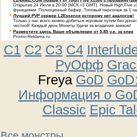
L2NAME.COM Новый PVP High Five x1500 с продвинуты
Открытие 24 Июля в 20:00 (МСК +3 GMT). Новый High Five 
функциями. Полноценный бафер. Топовый персонаж за 1 ча
Лучший PVP сервер L2Essence которому нет аналогов!
Только у нас всего можно добиться игровым путем без донат
честной! Каждый день Монеты Удачи за владение замком!
Разместите здесь Ваше объявление от 5,85 у.е. за клик
Promo-Reklama.ru
C1
C2
C3
C4
Interlud
РуОфф
Graci
Freya
GoD
GoD:
Информация о GoD
Classic
Epic Ta
Все монстры