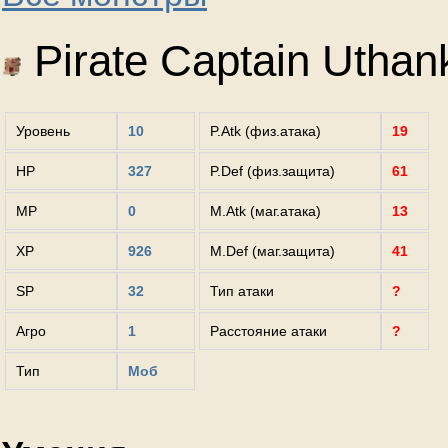
Pirate Captain Uthan
Уровень
10
P.Atk (физ.атака)
19
HP
327
P.Def (физ.защита)
61
MP
0
M.Atk (маг.атака)
13
XP
926
M.Def (маг.защита)
41
SP
32
Тип атаки
?
Агро
1
Расстояние атаки
?
Тип
Моб