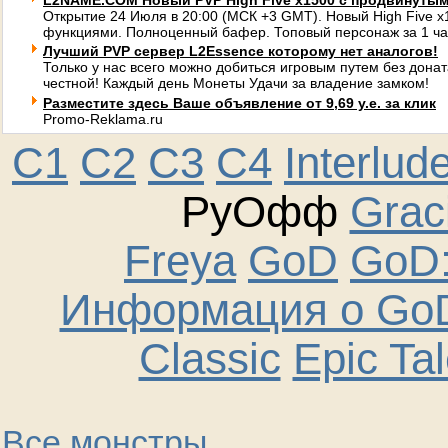
L2NAME.COM Новый PVP High Five x1500 с продвинуты
Открытие 24 Июля в 20:00 (МСК +3 GMT). Новый High Five 
функциями. Полноценный бафер. Топовый персонаж за 1 ча
Лучший PVP сервер L2Essence которому нет аналогов!
Только у нас всего можно добиться игровым путем без донат
честной! Каждый день Монеты Удачи за владение замком!
Разместите здесь Ваше объявление от 9,69 у.е. за клик
Promo-Reklama.ru
C1
C2
C3
C4
Interlud
РуОфф
Graci
Freya
GoD
GoD:
Информация о GoD
Classic
Epic Ta
Все монстры