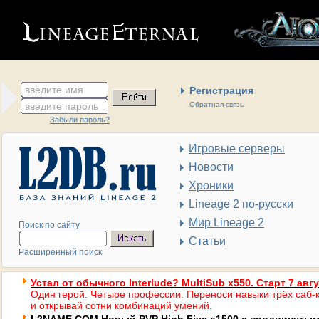
введите имя
Регистрация
введите пароль
Обратная связь
Забыли пароль?
Игровые серверы
Новости
Хроники
Lineage 2 по-русски
Мир Lineage 2
Поиск по сайту
Статьи
Расширенный поиск
Устал от обычного Interlude? MultiSub x550. Старт 7 авг
Один герой. Четыре профессии. Переноси навыки трёх саб-к
и открывай сотни комбинаций умений.