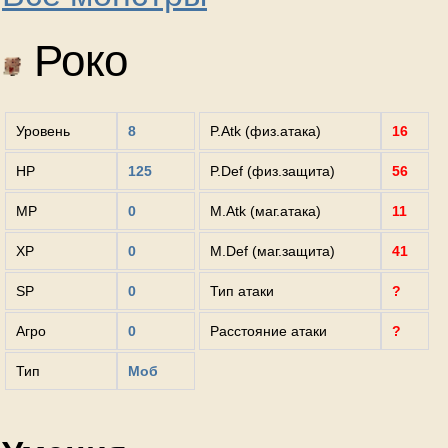
Роко
Уровень
8
P.Atk (физ.атака)
16
HP
125
P.Def (физ.защита)
56
MP
0
M.Atk (маг.атака)
11
XP
0
M.Def (маг.защита)
41
SP
0
Тип атаки
?
Агро
0
Расстояние атаки
?
Тип
Моб