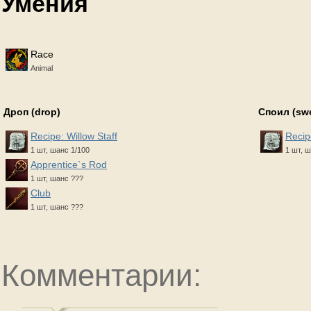
Умения
Race
Animal
Дроп (drop)
Споил (sw
Recipe: Willow Staff
Recip
1 шт, шанс 1/100
1 шт, ш
Apprentice`s Rod
1 шт, шанс ???
Club
1 шт, шанс ???
Комментарии: