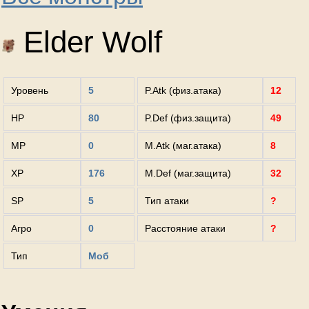
Elder Wolf
Уровень
5
P.Atk (физ.атака)
12
HP
80
P.Def (физ.защита)
49
MP
0
M.Atk (маг.атака)
8
XP
176
M.Def (маг.защита)
32
SP
5
Тип атаки
?
Агро
0
Расстояние атаки
?
Тип
Моб