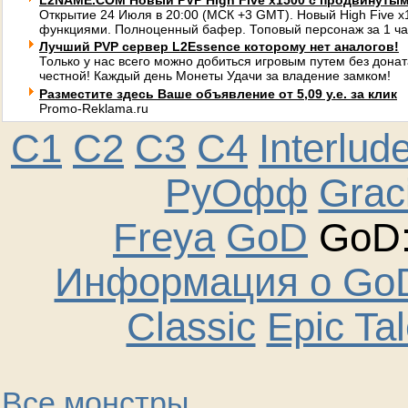
L2NAME.COM Новый PVP High Five x1500 с продвинуты
Открытие 24 Июля в 20:00 (МСК +3 GMT). Новый High Five 
функциями. Полноценный бафер. Топовый персонаж за 1 ча
Лучший PVP сервер L2Essence которому нет аналогов!
Только у нас всего можно добиться игровым путем без донат
честной! Каждый день Монеты Удачи за владение замком!
Разместите здесь Ваше объявление от 5,09 у.е. за клик
Promo-Reklama.ru
C1
C2
C3
C4
Interlud
РуОфф
Graci
Freya
GoD
GoD:
Информация о GoD
Classic
Epic Ta
Все монстры