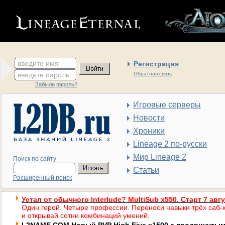
введите имя
Регистрация
введите пароль
Обратная связь
Забыли пароль?
Игровые серверы
Новости
Хроники
Lineage 2 по-русски
Мир Lineage 2
Поиск по сайту
Статьи
Расширенный поиск
Устал от обычного Interlude? MultiSub x550. Старт 7 авг
Один герой. Четыре профессии. Переноси навыки трёх саб-к
и открывай сотни комбинаций умений.