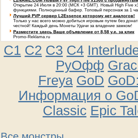
L2NAME.COM Новый PVP High Five x1500 с продвинуты
Открытие 24 Июля в 20:00 (МСК +3 GMT). Новый High Five 
функциями. Полноценный бафер. Топовый персонаж за 1 ча
Лучший PVP сервер L2Essence которому нет аналогов!
Только у нас всего можно добиться игровым путем без донат
честной! Каждый день Монеты Удачи за владение замком!
Разместите здесь Ваше объявление от 8,58 у.е. за клик
Promo-Reklama.ru
C1
C2
C3
C4
Interlud
РуОфф
Graci
Freya
GoD
GoD:
Информация о GoD
Classic
Epic Ta
Все монстры