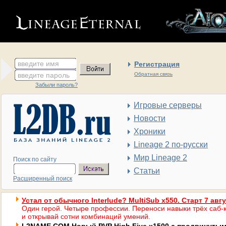
введите имя
Регистрация
введите пароль
Обратная связь
Забыли пароль?
Игровые серверы
Новости
Хроники
Lineage 2 по-русски
Мир Lineage 2
Поиск по сайту
Статьи
Расширенный поиск
Устал от обычного Interlude? MultiSub x550. Старт 7 авг
Один герой. Четыре профессии. Переноси навыки трёх саб-к
и открывай сотни комбинаций умений.