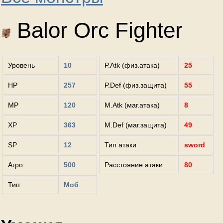
Balor Orc Fighter
Уровень
10
P.Atk (физ.атака)
25
HP
257
P.Def (физ.защита)
55
MP
120
M.Atk (маг.атака)
8
XP
363
M.Def (маг.защита)
49
SP
12
Тип атаки
sword
Агро
500
Расстояние атаки
80
Тип
Моб